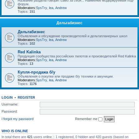
Название раздела говорит само за себя... Наименее модерируемый под-
форум.
Moderators:
SysTry
,
lea
,
Andrew
Topics:
151
Дельтабизнес
Дельтабизнес
Объявления и обсуждение производителей и дельтапланерных школ
Moderators:
SysTry
,
lea
,
Andrew
Topics:
102
Red Kalinka
Продукция сообщества российских пилотов и производителей Red Kalinka
Moderators:
SysTry
,
lea
,
Andrew
Topics:
13
Купля-продажа б/у
Объявления о покупке или продаже б/у техники и амуниции.
Moderators:
SysTry
,
lea
,
Andrew
Topics:
1176
LOGIN
•
REGISTER
Username:
Password:
I forgot my password
Remember me
WHO IS ONLINE
In total there are
421
users online :: 1 registered, 0 hidden and 420 guests (based on