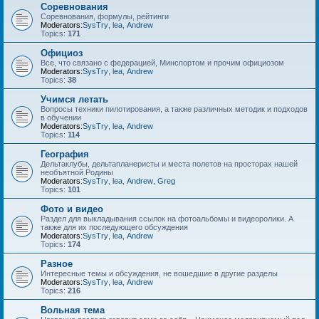
Соревнования
Соревнования, формулы, рейтинги
Moderators:
SysTry
,
lea
,
Andrew
Topics:
171
Официоз
Все, что связано с федерацией, Минспортом и прочим официозом
Moderators:
SysTry
,
lea
,
Andrew
Topics:
38
Учимся летать
Вопросы техники пилотирования, а также различных методик и подходов
в обучении
Moderators:
SysTry
,
lea
,
Andrew
Topics:
114
География
Дельтаклубы, дельтапланеристы и места полетов на просторах нашей
необъятной Родины
Moderators:
SysTry
,
lea
,
Andrew
,
Greg
Topics:
101
Фото и видео
Раздел для выкладывания ссылок на фотоальбомы и видеоролики. А
также для их последующего обсуждения
Moderators:
SysTry
,
lea
,
Andrew
Topics:
174
Разное
Интересные темы и обсуждения, не вошедшие в другие разделы
Moderators:
SysTry
,
lea
,
Andrew
Topics:
216
Вольная тема