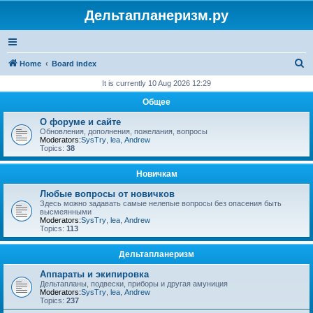
Дельтапланеризм.ру
S
Home
Board index
e
It is currently 10 Aug 2026 12:29
a
Общее
r
О форуме и сайте
c
Обновления, дополнения, пожелания, вопросы
Moderators:
SysTry
,
lea
,
Andrew
h
Topics:
38
Новичкам
Любые вопросы от новичков
Здесь можно задавать самые нелепые вопросы без опасения быть
высмеянными
Moderators:
SysTry
,
lea
,
Andrew
Topics:
113
Дельтапланеризм
Аппараты и экипировка
Дельтапланы, подвески, приборы и другая амуниция
Moderators:
SysTry
,
lea
,
Andrew
Topics:
237