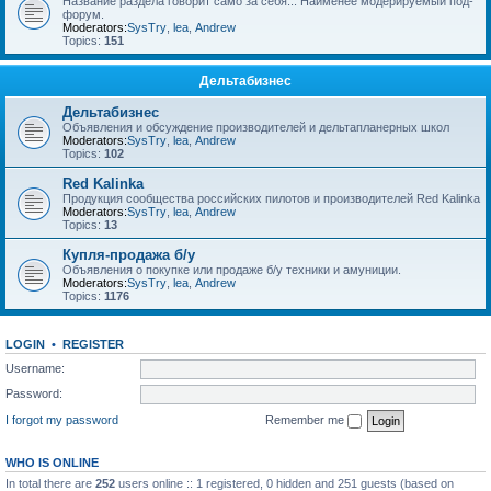
Название раздела говорит само за себя... Наименее модерируемый под-
форум.
Moderators:
SysTry
,
lea
,
Andrew
Topics:
151
Дельтабизнес
Дельтабизнес
Объявления и обсуждение производителей и дельтапланерных школ
Moderators:
SysTry
,
lea
,
Andrew
Topics:
102
Red Kalinka
Продукция сообщества российских пилотов и производителей Red Kalinka
Moderators:
SysTry
,
lea
,
Andrew
Topics:
13
Купля-продажа б/у
Объявления о покупке или продаже б/у техники и амуниции.
Moderators:
SysTry
,
lea
,
Andrew
Topics:
1176
LOGIN
•
REGISTER
Username:
Password:
I forgot my password
Remember me
WHO IS ONLINE
In total there are
252
users online :: 1 registered, 0 hidden and 251 guests (based on