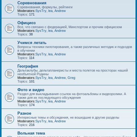
Соревнования
Соревнования, формулы, рейтинги
Moderators:
SysTry
,
lea
,
Andrew
Topics:
171
Официоз
Все, что связано с федерацией, Минспортом и прочим официозом
Moderators:
SysTry
,
lea
,
Andrew
Topics:
38
Учимся летать
Вопросы техники пилотирования, а также различных методик и подходов
в обучении
Moderators:
SysTry
,
lea
,
Andrew
Topics:
114
География
Дельтаклубы, дельтапланеристы и места полетов на просторах нашей
необъятной Родины
Moderators:
SysTry
,
lea
,
Andrew
,
Greg
Topics:
101
Фото и видео
Раздел для выкладывания ссылок на фотоальбомы и видеоролики. А
также для их последующего обсуждения
Moderators:
SysTry
,
lea
,
Andrew
Topics:
174
Разное
Интересные темы и обсуждения, не вошедшие в другие разделы
Moderators:
SysTry
,
lea
,
Andrew
Topics:
216
Вольная тема