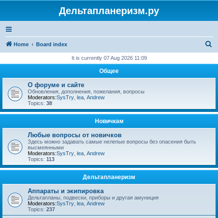
Дельтапланеризм.ру
S
Home
Board index
e
It is currently 07 Aug 2026 11:09
a
Общее
r
О форуме и сайте
c
Обновления, дополнения, пожелания, вопросы
Moderators:
SysTry
,
lea
,
Andrew
h
Topics:
38
Новичкам
Любые вопросы от новичков
Здесь можно задавать самые нелепые вопросы без опасения быть
высмеянными
Moderators:
SysTry
,
lea
,
Andrew
Topics:
113
Дельтапланеризм
Аппараты и экипировка
Дельтапланы, подвески, приборы и другая амуниция
Moderators:
SysTry
,
lea
,
Andrew
Topics:
237