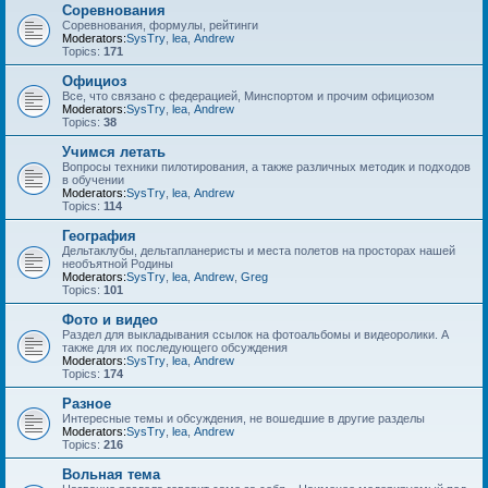
Соревнования
Соревнования, формулы, рейтинги
Moderators:
SysTry
,
lea
,
Andrew
Topics:
171
Официоз
Все, что связано с федерацией, Минспортом и прочим официозом
Moderators:
SysTry
,
lea
,
Andrew
Topics:
38
Учимся летать
Вопросы техники пилотирования, а также различных методик и подходов
в обучении
Moderators:
SysTry
,
lea
,
Andrew
Topics:
114
География
Дельтаклубы, дельтапланеристы и места полетов на просторах нашей
необъятной Родины
Moderators:
SysTry
,
lea
,
Andrew
,
Greg
Topics:
101
Фото и видео
Раздел для выкладывания ссылок на фотоальбомы и видеоролики. А
также для их последующего обсуждения
Moderators:
SysTry
,
lea
,
Andrew
Topics:
174
Разное
Интересные темы и обсуждения, не вошедшие в другие разделы
Moderators:
SysTry
,
lea
,
Andrew
Topics:
216
Вольная тема