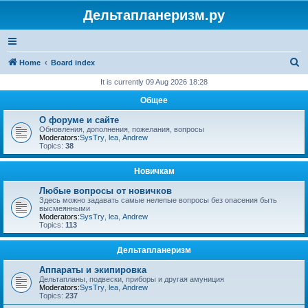
Дельтапланеризм.ру
S
Home
Board index
e
It is currently 09 Aug 2026 18:28
a
Общее
r
О форуме и сайте
c
Обновления, дополнения, пожелания, вопросы
Moderators:
SysTry
,
lea
,
Andrew
h
Topics:
38
Новичкам
Любые вопросы от новичков
Здесь можно задавать самые нелепые вопросы без опасения быть
высмеянными
Moderators:
SysTry
,
lea
,
Andrew
Topics:
113
Дельтапланеризм
Аппараты и экипировка
Дельтапланы, подвески, приборы и другая амуниция
Moderators:
SysTry
,
lea
,
Andrew
Topics:
237