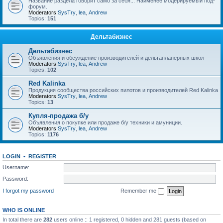
Название раздела говорит само за себя... Наименее модерируемый под-
форум.
Moderators:
SysTry
,
lea
,
Andrew
Topics:
151
Дельтабизнес
Дельтабизнес
Объявления и обсуждение производителей и дельтапланерных школ
Moderators:
SysTry
,
lea
,
Andrew
Topics:
102
Red Kalinka
Продукция сообщества российских пилотов и производителей Red Kalinka
Moderators:
SysTry
,
lea
,
Andrew
Topics:
13
Купля-продажа б/у
Объявления о покупке или продаже б/у техники и амуниции.
Moderators:
SysTry
,
lea
,
Andrew
Topics:
1176
LOGIN
•
REGISTER
Username:
Password:
I forgot my password
Remember me
WHO IS ONLINE
In total there are
282
users online :: 1 registered, 0 hidden and 281 guests (based on