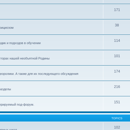
171
38
официозом
114
одик и подходов в обучении
101
осторах нашей необъятной Родины
174
еоролики. А также для их последующего обсуждения
216
разделы
151
дерируемый под-форум.
TOPICS
102
нерных школ