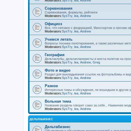
Moderators:
SysTry
,
lea
,
Andrew
Соревнования
Соревнования, формулы, рейтинги
Moderators:
SysTry
,
lea
,
Andrew
Официоз
Все, что связано с федерацией, Минспортом и прочим 
Moderators:
SysTry
,
lea
,
Andrew
Учимся летать
Вопросы техники пилотирования, а также различных мет
Moderators:
SysTry
,
lea
,
Andrew
География
Дельтаклубы, дельтапланеристы и места полетов на пр
Moderators:
SysTry
,
lea
,
Andrew
,
Greg
Фото и видео
Раздел для выкладывания ссылок на фотоальбомы и вид
Moderators:
SysTry
,
lea
,
Andrew
Разное
Интересные темы и обсуждения, не вошедшие в другие 
Moderators:
SysTry
,
lea
,
Andrew
Вольная тема
Название раздела говорит само за себя... Наименее мо
Moderators:
SysTry
,
lea
,
Andrew
ДЕЛЬТАБИЗНЕС
Дельтабизнес
Объявления и обсуждение производителей и дельтапла