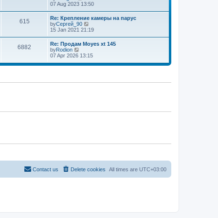
a
i
07 Aug 2023 13:50
p
t
e
o
e
w
s
Re: Крепление камеры на парус
s
615
t
t
V
by
Сергей_90
t
h
i
15 Jan 2021 21:19
p
e
e
o
l
w
s
Re: Продам Moyes xt 145
a
6882
t
t
V
by
Rodion
t
h
i
07 Apr 2026 13:15
e
e
e
s
l
w
t
a
t
p
t
h
o
e
e
s
s
l
t
t
a
p
t
o
e
s
s
t
t
p
o
s
t
Contact us
Delete cookies
All times are
UTC+03:00