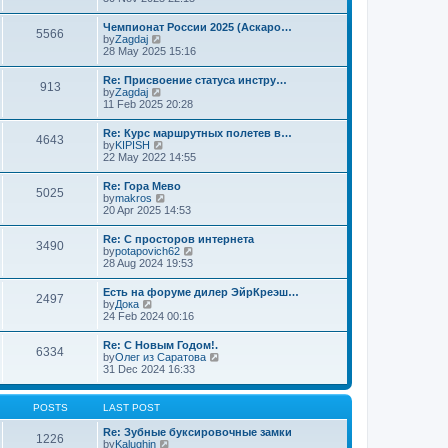
t
t
e
e
w
Чемпионат России 2025 (Аскаро…
s
5566
t
V
by
Zagdaj
t
h
i
28 May 2025 15:16
p
e
e
o
l
w
s
Re: Присвоение статуса инстру…
a
913
t
t
V
by
Zagdaj
t
h
i
11 Feb 2025 20:28
e
e
e
s
l
w
t
Re: Курс маршрутных полетев в…
a
4643
t
p
V
by
KIPISH
t
h
o
i
22 May 2022 14:55
e
e
s
e
s
l
t
w
t
Re: Гора Мево
a
5025
t
p
V
by
makros
t
h
o
i
20 Apr 2025 14:53
e
e
s
e
s
l
t
w
t
Re: C просторов интернета
a
3490
t
p
V
by
potapovich62
t
h
o
i
28 Aug 2024 19:53
e
e
s
e
s
l
t
w
t
Есть на форуме дилер ЭйрКреэш…
a
2497
t
p
V
by
Дока
t
h
o
i
24 Feb 2024 00:16
e
e
s
e
s
l
t
w
t
Re: С Новым Годом!.
a
6334
t
p
V
by
Олег из Саратова
t
h
o
i
31 Dec 2024 16:33
e
e
s
e
s
l
t
w
t
a
t
p
POSTS
LAST POST
t
h
o
e
e
s
Re: Зубные буксировочные замки
s
1226
l
t
V
by
Kalughin
t