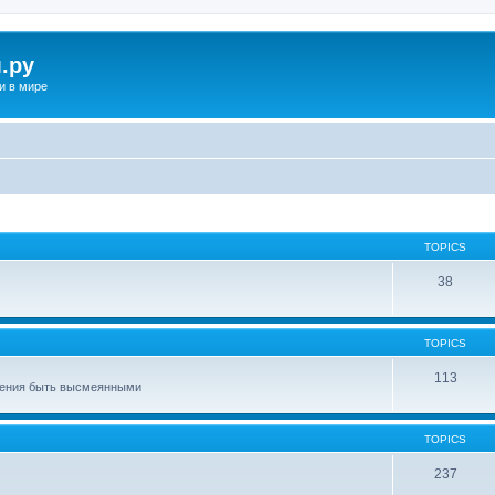
.ру
и в мире
TOPICS
38
TOPICS
113
сения быть высмеянными
TOPICS
237