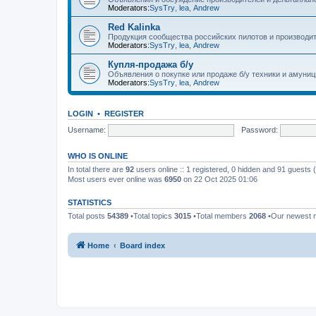
Moderators:
SysTry
,
lea
,
Andrew
Red Kalinka
Продукция сообщества российских пилотов и производит
Moderators:
SysTry
,
lea
,
Andrew
Купля-продажа б/у
Объявления о покупке или продаже б/у техники и амуниц
Moderators:
SysTry
,
lea
,
Andrew
LOGIN
•
REGISTER
Username:
Password:
WHO IS ONLINE
In total there are
92
users online :: 1 registered, 0 hidden and 91 guests
Most users ever online was
6950
on 22 Oct 2025 01:06
STATISTICS
Total posts
54389
•Total topics
3015
•Total members
2068
•Our newest
Home
Board index