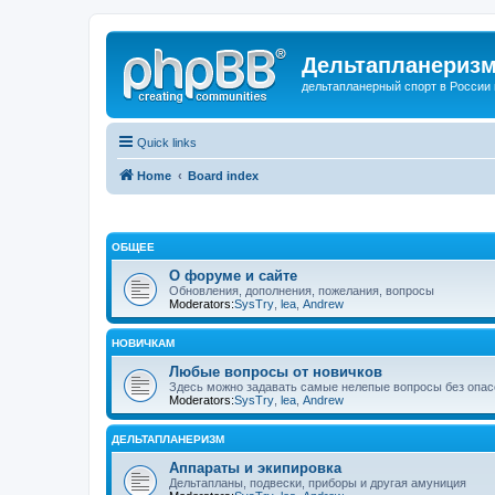
Дельтапланеризм
дельтапланерный спорт в России 
Quick links
Home
Board index
ОБЩЕЕ
О форуме и сайте
Обновления, дополнения, пожелания, вопросы
Moderators:
SysTry
,
lea
,
Andrew
НОВИЧКАМ
Любые вопросы от новичков
Здесь можно задавать самые нелепые вопросы без опа
Moderators:
SysTry
,
lea
,
Andrew
ДЕЛЬТАПЛАНЕРИЗМ
Аппараты и экипировка
Дельтапланы, подвески, приборы и другая амуниция