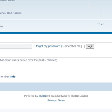
13
елей Red Kalinka
1176
ии.
I forgot my password
|
Remember me
 (based on users active over the past 5 minutes)
 member
indy
Powered by
phpBB
® Forum Software © phpBB Limited
Privacy
|
Terms