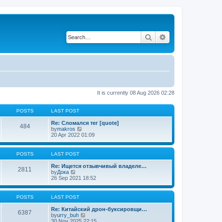
Search
Advanced search
It is currently 08 Aug 2026 02:28
POSTS
LAST POST
Re: Сломался тег [quote]
484
V
by
makros
i
20 Apr 2022 01:09
e
w
t
POSTS
LAST POST
h
e
Re: Ищется отзывчивый владеле…
2811
l
V
by
Дока
a
i
26 Sep 2021 18:52
t
e
e
w
s
t
POSTS
LAST POST
t
h
p
e
Re: Китайский дрон-буксировщи…
o
6387
l
V
by
urry_buh
s
a
i
30 Nov 2025 22:15