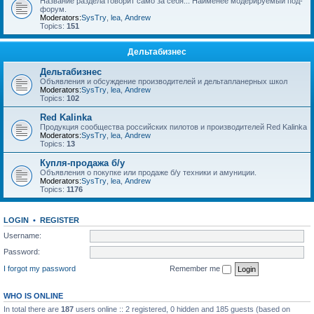
Название раздела говорит само за себя... Наименее модерируемый под-
форум.
Moderators:
SysTry
,
lea
,
Andrew
Topics:
151
Дельтабизнес
Дельтабизнес
Объявления и обсуждение производителей и дельтапланерных школ
Moderators:
SysTry
,
lea
,
Andrew
Topics:
102
Red Kalinka
Продукция сообщества российских пилотов и производителей Red Kalinka
Moderators:
SysTry
,
lea
,
Andrew
Topics:
13
Купля-продажа б/у
Объявления о покупке или продаже б/у техники и амуниции.
Moderators:
SysTry
,
lea
,
Andrew
Topics:
1176
LOGIN
•
REGISTER
Username:
Password:
I forgot my password
Remember me
WHO IS ONLINE
In total there are
187
users online :: 2 registered, 0 hidden and 185 guests (based on