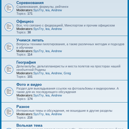
Соревнования
Соревнования, формулы, рейтинги
Moderators:
SysTry
,
lea
,
Andrew
Topics:
171
Официоз
Все, что связано с федерацией, Минспортом и прочим официозом
Moderators:
SysTry
,
lea
,
Andrew
Topics:
38
Учимся летать
Вопросы техники пилотирования, а также различных методик и подходов
в обучении
Moderators:
SysTry
,
lea
,
Andrew
Topics:
114
География
Дельтаклубы, дельтапланеристы и места полетов на просторах нашей
необъятной Родины
Moderators:
SysTry
,
lea
,
Andrew
,
Greg
Topics:
101
Фото и видео
Раздел для выкладывания ссылок на фотоальбомы и видеоролики. А
также для их последующего обсуждения
Moderators:
SysTry
,
lea
,
Andrew
Topics:
174
Разное
Интересные темы и обсуждения, не вошедшие в другие разделы
Moderators:
SysTry
,
lea
,
Andrew
Topics:
216
Вольная тема