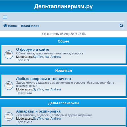
Дельтапланеризм.ру
S
Home
Board index
e
It is currently 08 Aug 2026 16:53
a
Общее
r
О форуме и сайте
c
Обновления, дополнения, пожелания, вопросы
Moderators:
SysTry
,
lea
,
Andrew
h
Topics:
38
Новичкам
Любые вопросы от новичков
Здесь можно задавать самые нелепые вопросы без опасения быть
высмеянными
Moderators:
SysTry
,
lea
,
Andrew
Topics:
113
Дельтапланеризм
Аппараты и экипировка
Дельтапланы, подвески, приборы и другая амуниция
Moderators:
SysTry
,
lea
,
Andrew
Topics:
237