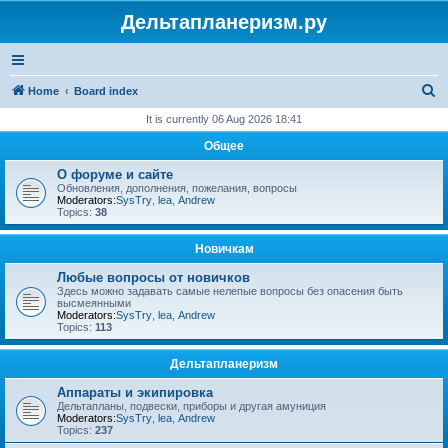
Дельтапланеризм.ру
S
Home
Board index
e
It is currently 06 Aug 2026 18:41
a
Общее
r
О форуме и сайте
c
Обновления, дополнения, пожелания, вопросы
Moderators:
SysTry
,
lea
,
Andrew
h
Topics:
38
Новичкам
Любые вопросы от новичков
Здесь можно задавать самые нелепые вопросы без опасения быть
высмеянными
Moderators:
SysTry
,
lea
,
Andrew
Topics:
113
Дельтапланеризм
Аппараты и экипировка
Дельтапланы, подвески, приборы и другая амуниция
Moderators:
SysTry
,
lea
,
Andrew
Topics:
237