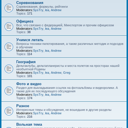
Соревнования
Соревнования, формулы, рейтинги
Moderators:
SysTry
,
lea
,
Andrew
Topics:
171
Официоз
Все, что связано с федерацией, Минспортом и прочим официозом
Moderators:
SysTry
,
lea
,
Andrew
Topics:
38
Учимся летать
Вопросы техники пилотирования, а также различных методик и подходов
в обучении
Moderators:
SysTry
,
lea
,
Andrew
Topics:
114
География
Дельтаклубы, дельтапланеристы и места полетов на просторах нашей
необъятной Родины
Moderators:
SysTry
,
lea
,
Andrew
,
Greg
Topics:
101
Фото и видео
Раздел для выкладывания ссылок на фотоальбомы и видеоролики. А
также для их последующего обсуждения
Moderators:
SysTry
,
lea
,
Andrew
Topics:
174
Разное
Интересные темы и обсуждения, не вошедшие в другие разделы
Moderators:
SysTry
,
lea
,
Andrew
Topics:
216
Вольная тема