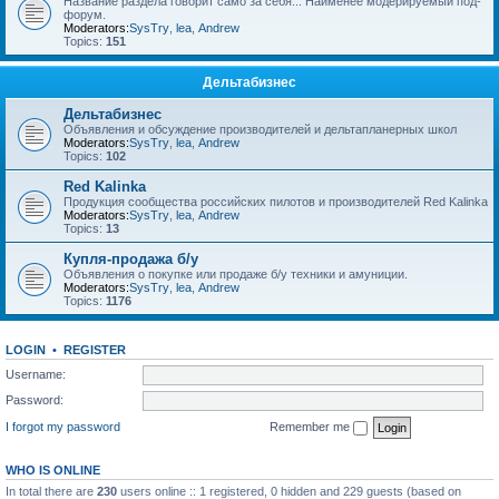
Название раздела говорит само за себя... Наименее модерируемый под-
форум.
Moderators:
SysTry
,
lea
,
Andrew
Topics:
151
Дельтабизнес
Дельтабизнес
Объявления и обсуждение производителей и дельтапланерных школ
Moderators:
SysTry
,
lea
,
Andrew
Topics:
102
Red Kalinka
Продукция сообщества российских пилотов и производителей Red Kalinka
Moderators:
SysTry
,
lea
,
Andrew
Topics:
13
Купля-продажа б/у
Объявления о покупке или продаже б/у техники и амуниции.
Moderators:
SysTry
,
lea
,
Andrew
Topics:
1176
LOGIN
•
REGISTER
Username:
Password:
I forgot my password
Remember me
WHO IS ONLINE
In total there are
230
users online :: 1 registered, 0 hidden and 229 guests (based on