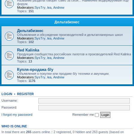
Название раздела говорит само за себя... Наименее модерируемый под-
форум.
Moderators:
SysTry
,
lea
,
Andrew
Topics:
151
Дельтабизнес
Дельтабизнес
Объявления и обсуждение производителей и дельтапланерных школ
Moderators:
SysTry
,
lea
,
Andrew
Topics:
102
Red Kalinka
Продукция сообщества российских пилотов и производителей Red Kalinka
Moderators:
SysTry
,
lea
,
Andrew
Topics:
13
Купля-продажа б/у
Объявления о покупке или продаже б/у техники и амуниции.
Moderators:
SysTry
,
lea
,
Andrew
Topics:
1176
LOGIN
•
REGISTER
Username:
Password:
I forgot my password
Remember me
WHO IS ONLINE
In total there are
265
users online :: 2 registered, 0 hidden and 263 guests (based on