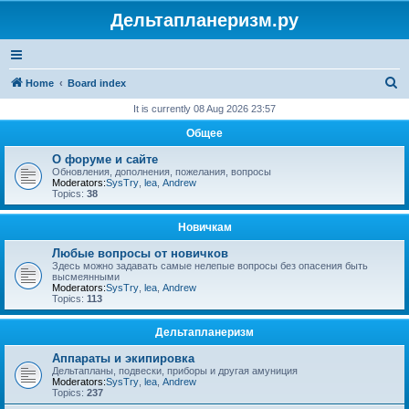
Дельтапланеризм.ру
S
Home
Board index
e
It is currently 08 Aug 2026 23:57
a
Общее
r
О форуме и сайте
c
Обновления, дополнения, пожелания, вопросы
Moderators:
SysTry
,
lea
,
Andrew
h
Topics:
38
Новичкам
Любые вопросы от новичков
Здесь можно задавать самые нелепые вопросы без опасения быть
высмеянными
Moderators:
SysTry
,
lea
,
Andrew
Topics:
113
Дельтапланеризм
Аппараты и экипировка
Дельтапланы, подвески, приборы и другая амуниция
Moderators:
SysTry
,
lea
,
Andrew
Topics:
237