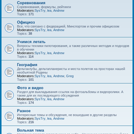
Соревнования
Соревнования, формулы, рейтинги
Moderators:
SysTry
,
lea
,
Andrew
Topics:
171
Официоз
Все, что связано с федерацией, Минспортом и прочим официозом
Moderators:
SysTry
,
lea
,
Andrew
Topics:
38
Учимся летать
Вопросы техники пилотирования, а также различных методик и подходов
в обучении
Moderators:
SysTry
,
lea
,
Andrew
Topics:
114
География
Дельтаклубы, дельтапланеристы и места полетов на просторах нашей
необъятной Родины
Moderators:
SysTry
,
lea
,
Andrew
,
Greg
Topics:
101
Фото и видео
Раздел для выкладывания ссылок на фотоальбомы и видеоролики. А
также для их последующего обсуждения
Moderators:
SysTry
,
lea
,
Andrew
Topics:
174
Разное
Интересные темы и обсуждения, не вошедшие в другие разделы
Moderators:
SysTry
,
lea
,
Andrew
Topics:
216
Вольная тема