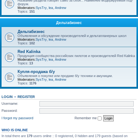
Название раздела говорит само за себя... Наименее модерируемый под-
форум.
Moderators:
SysTry
,
lea
,
Andrew
Topics:
151
Дельтабизнес
Дельтабизнес
Объявления и обсуждение производителей и дельтапланерных школ
Moderators:
SysTry
,
lea
,
Andrew
Topics:
102
Red Kalinka
Продукция сообщества российских пилотов и производителей Red Kalinka
Moderators:
SysTry
,
lea
,
Andrew
Topics:
13
Купля-продажа б/у
Объявления о покупке или продаже б/у техники и амуниции.
Moderators:
SysTry
,
lea
,
Andrew
Topics:
1176
LOGIN
•
REGISTER
Username:
Password:
I forgot my password
Remember me
WHO IS ONLINE
In total there are
179
users online :: 0 registered, 0 hidden and 179 guests (based on