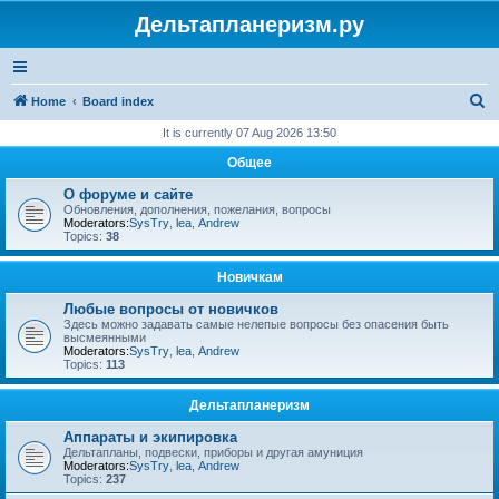
Дельтапланеризм.ру
S
Home
Board index
e
It is currently 07 Aug 2026 13:50
a
Общее
r
О форуме и сайте
c
Обновления, дополнения, пожелания, вопросы
Moderators:
SysTry
,
lea
,
Andrew
h
Topics:
38
Новичкам
Любые вопросы от новичков
Здесь можно задавать самые нелепые вопросы без опасения быть
высмеянными
Moderators:
SysTry
,
lea
,
Andrew
Topics:
113
Дельтапланеризм
Аппараты и экипировка
Дельтапланы, подвески, приборы и другая амуниция
Moderators:
SysTry
,
lea
,
Andrew
Topics:
237