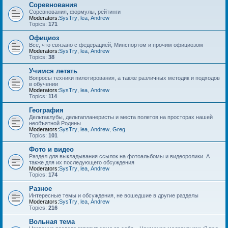
Соревнования
Соревнования, формулы, рейтинги
Moderators:
SysTry
,
lea
,
Andrew
Topics:
171
Официоз
Все, что связано с федерацией, Минспортом и прочим официозом
Moderators:
SysTry
,
lea
,
Andrew
Topics:
38
Учимся летать
Вопросы техники пилотирования, а также различных методик и подходов
в обучении
Moderators:
SysTry
,
lea
,
Andrew
Topics:
114
География
Дельтаклубы, дельтапланеристы и места полетов на просторах нашей
необъятной Родины
Moderators:
SysTry
,
lea
,
Andrew
,
Greg
Topics:
101
Фото и видео
Раздел для выкладывания ссылок на фотоальбомы и видеоролики. А
также для их последующего обсуждения
Moderators:
SysTry
,
lea
,
Andrew
Topics:
174
Разное
Интересные темы и обсуждения, не вошедшие в другие разделы
Moderators:
SysTry
,
lea
,
Andrew
Topics:
216
Вольная тема