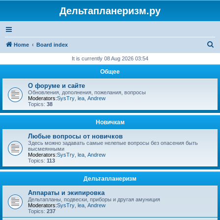
Дельтапланеризм.ру
S
Home
Board index
e
It is currently 08 Aug 2026 03:54
a
Общее
r
О форуме и сайте
c
Обновления, дополнения, пожелания, вопросы
Moderators:
SysTry
,
lea
,
Andrew
h
Topics:
38
Новичкам
Любые вопросы от новичков
Здесь можно задавать самые нелепые вопросы без опасения быть
высмеянными
Moderators:
SysTry
,
lea
,
Andrew
Topics:
113
Дельтапланеризм
Аппараты и экипировка
Дельтапланы, подвески, приборы и другая амуниция
Moderators:
SysTry
,
lea
,
Andrew
Topics:
237