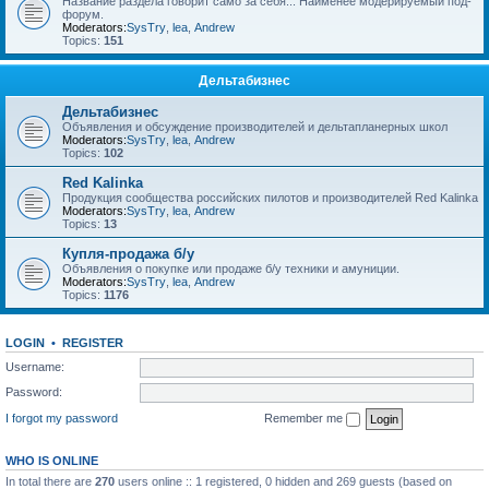
Название раздела говорит само за себя... Наименее модерируемый под-
форум.
Moderators:
SysTry
,
lea
,
Andrew
Topics:
151
Дельтабизнес
Дельтабизнес
Объявления и обсуждение производителей и дельтапланерных школ
Moderators:
SysTry
,
lea
,
Andrew
Topics:
102
Red Kalinka
Продукция сообщества российских пилотов и производителей Red Kalinka
Moderators:
SysTry
,
lea
,
Andrew
Topics:
13
Купля-продажа б/у
Объявления о покупке или продаже б/у техники и амуниции.
Moderators:
SysTry
,
lea
,
Andrew
Topics:
1176
LOGIN
•
REGISTER
Username:
Password:
I forgot my password
Remember me
WHO IS ONLINE
In total there are
270
users online :: 1 registered, 0 hidden and 269 guests (based on