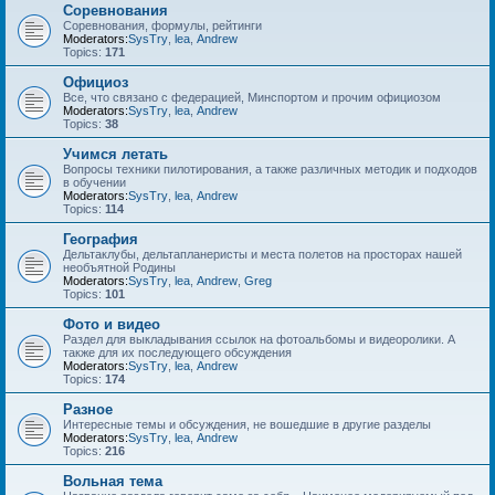
Соревнования
Соревнования, формулы, рейтинги
Moderators:
SysTry
,
lea
,
Andrew
Topics:
171
Официоз
Все, что связано с федерацией, Минспортом и прочим официозом
Moderators:
SysTry
,
lea
,
Andrew
Topics:
38
Учимся летать
Вопросы техники пилотирования, а также различных методик и подходов
в обучении
Moderators:
SysTry
,
lea
,
Andrew
Topics:
114
География
Дельтаклубы, дельтапланеристы и места полетов на просторах нашей
необъятной Родины
Moderators:
SysTry
,
lea
,
Andrew
,
Greg
Topics:
101
Фото и видео
Раздел для выкладывания ссылок на фотоальбомы и видеоролики. А
также для их последующего обсуждения
Moderators:
SysTry
,
lea
,
Andrew
Topics:
174
Разное
Интересные темы и обсуждения, не вошедшие в другие разделы
Moderators:
SysTry
,
lea
,
Andrew
Topics:
216
Вольная тема