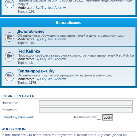
Название раздела говорит само за себя... Наименее модерируемый под-
форум.
Moderators:
SysTry
,
lea
,
Andrew
Topics:
151
Дельтабизнес
Дельтабизнес
Объявления и обсуждение производителей и дельтапланерных школ
Moderators:
SysTry
,
lea
,
Andrew
Topics:
102
Red Kalinka
Продукция сообщества российских пилотов и производителей Red Kalinka
Moderators:
SysTry
,
lea
,
Andrew
Topics:
13
Купля-продажа б/у
Объявления о покупке или продаже б/у техники и амуниции.
Moderators:
SysTry
,
lea
,
Andrew
Topics:
1176
LOGIN
•
REGISTER
Username:
Password:
I forgot my password
Remember me
WHO IS ONLINE
In total there are
213
users online :: 1 registered, 0 hidden and 212 guests (based on