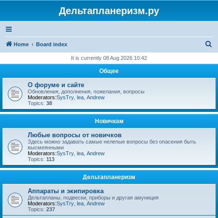
Дельтапланеризм.ру
S
Home
Board index
e
It is currently 08 Aug 2026 10:42
a
Общее
r
О форуме и сайте
c
Обновления, дополнения, пожелания, вопросы
Moderators:
SysTry
,
lea
,
Andrew
h
Topics:
38
Новичкам
Любые вопросы от новичков
Здесь можно задавать самые нелепые вопросы без опасения быть
высмеянными
Moderators:
SysTry
,
lea
,
Andrew
Topics:
113
Дельтапланеризм
Аппараты и экипировка
Дельтапланы, подвески, приборы и другая амуниция
Moderators:
SysTry
,
lea
,
Andrew
Topics:
237