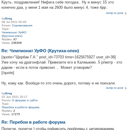
Круть, поздравления! Нифига себе погодка.. Ну и минус 15 это
конечно даа, у меня 1 мая на 2600 было минус 4, тоже брр..
Jump to post
by
Greg
08 Jul 2021 00:40
Forum:
Соревнования
Topic:
Чемпионат УрФО
(Крутиха-опен)
Replies:
47
Views:
238309
Re: Чемпионат УрФО (Крутиха-опен)
[quote="Щербак Г.А." post_id=73703 time=1625675927 user_id=38]
Уже хочу на драгонфлай. Привезите его в Калмыкию. 5 р/метр - это
даром - если в поток привозит.... Может уговорим?
[/quote]
Ну, кому как. Вообще-то это очень дорого, потому и не поехали.
Jump to post
by
Greg
02 Jun 2021 20:17
Forum:
О форуме и сайте
Topic:
Перебои в работе форума
Replies:
2
Views:
17275
Re: Перебои в работе форума
Полегче, полегче ) чтобы пофиксить проблемы с цитированием,