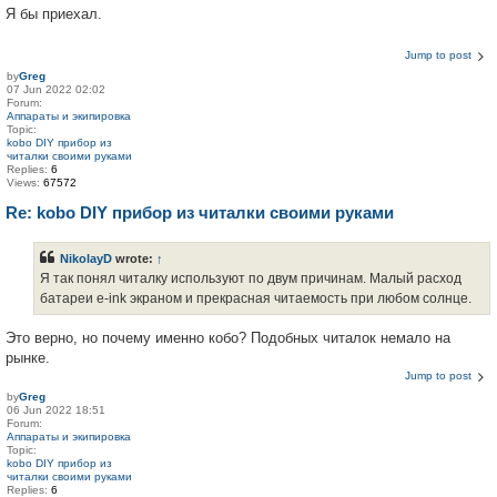
Я бы приехал.
Jump to post
by
Greg
07 Jun 2022 02:02
Forum:
Аппараты и экипировка
Topic:
kobo DIY прибор из
читалки своими руками
Replies:
6
Views:
67572
Re: kobo DIY прибор из читалки своими руками
NikolayD
wrote:
↑
Я так понял читалку используют по двум причинам. Малый расход
батареи e-ink экраном и прекрасная читаемость при любом солнце.
Это верно, но почему именно кобо? Подобных читалок немало на
рынке.
Jump to post
by
Greg
06 Jun 2022 18:51
Forum:
Аппараты и экипировка
Topic:
kobo DIY прибор из
читалки своими руками
Replies:
6