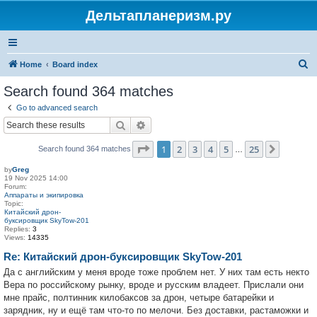
Дельтапланеризм.ру
S
Home
Board index
e
Search found 364 matches
a
Go to advanced search
r
Search
Advanced search
c
Page
1
of
25
1
2
3
4
5
25
Next
Search found 364 matches
h
…
by
Greg
19 Nov 2025 14:00
Forum:
Аппараты и экипировка
Topic:
Китайский дрон-
буксировщик SkyTow-201
Replies:
3
Views:
14335
Re: Китайский дрон-буксировщик SkyTow-201
Да с английским у меня вроде тоже проблем нет. У них там есть некто
Вера по российскому рынку, вроде и русским владеет. Прислали они
мне прайс, полтинник килобаксов за дрон, четыре батарейки и
зарядник, ну и ещё там что-то по мелочи. Без доставки, растаможки и