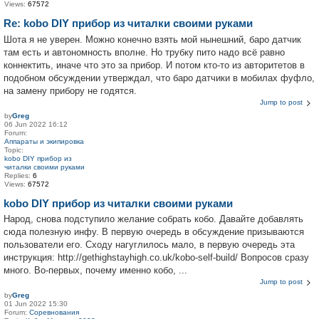
Views:
67572
Re: kobo DIY прибор из читалки своими руками
Шота я не уверен. Можно конечно взять мой нынешний, баро датчик
там есть и автономность вполне. Но трубку пито надо всё равно
коннектить, иначе что это за прибор. И потом кто-то из авторитетов в
подобном обсуждении утверждал, что баро датчики в мобилах фуфло,
на замену прибору не годятся.
Jump to post
by
Greg
06 Jun 2022 16:12
Forum:
Аппараты и экипировка
Topic:
kobo DIY прибор из
читалки своими руками
Replies:
6
Views:
67572
kobo DIY прибор из читалки своими руками
Народ, снова подступило желание собрать кобо. Давайте добавлять
сюда полезную инфу. В первую очередь в обсуждение призываются
пользователи его. Сходу нагуглилось мало, в первую очередь эта
инструкция: http://gethighstayhigh.co.uk/kobo-self-build/ Вопросов сразу
много. Во-первых, почему именно кобо, ...
Jump to post
by
Greg
01 Jun 2022 15:30
Forum:
Соревнования