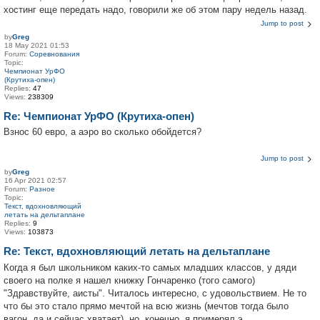
хостинг еще передать надо, говорили же об этом пару недель назад.
Jump to post
by
Greg
18 May 2021 01:53
Forum:
Соревнования
Topic:
Чемпионат УрФО
(Крутиха-опен)
Replies:
47
Views:
238309
Re: Чемпионат УрФО (Крутиха-опен)
Взнос 60 евро, а аэро во сколько обойдется?
Jump to post
by
Greg
16 Apr 2021 02:57
Forum:
Разное
Topic:
Текст, вдохновляющий
летать на дельтаплане
Replies:
9
Views:
103873
Re: Текст, вдохновляющий летать на дельтаплане
Когда я был школьником каких-то самых младших классов, у дяди
своего на полке я нашел книжку Гончаренко (того самого)
"Здравствуйте, аисты". Читалось интересно, с удовольствием. Не то
что бы это стало прямо мечтой на всю жизнь (мечтов тогда было
вагон, да и сейчас хватает), но, конечно, я примерял э...