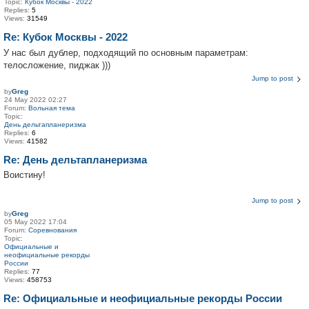
Topic:
Кубок Москвы - 2022
Replies:
5
Views:
31549
Re: Кубок Москвы - 2022
У нас был дублер, подходящий по основным параметрам:
телосложение, пиджак )))
Jump to post
by
Greg
24 May 2022 02:27
Forum:
Вольная тема
Topic:
День дельтапланеризма
Replies:
6
Views:
41582
Re: День дельтапланеризма
Воистину!
Jump to post
by
Greg
05 May 2022 17:04
Forum:
Соревнования
Topic:
Официальные и
неофициальные рекорды
России
Replies:
77
Views:
458753
Re: Официальные и неофициальные рекорды России