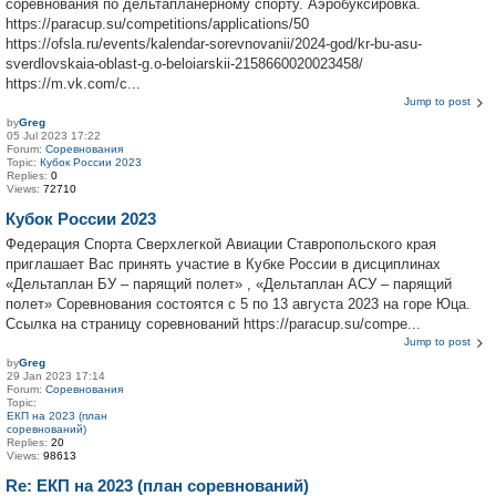
соревнования по дельтапланерному спорту. Аэробуксировка.
https://paracup.su/competitions/applications/50
https://ofsla.ru/events/kalendar-sorevnovanii/2024-god/kr-bu-asu-
sverdlovskaia-oblast-g.o-beloiarskii-2158660020023458/
https://m.vk.com/c...
Jump to post
by
Greg
05 Jul 2023 17:22
Forum:
Соревнования
Topic:
Кубок России 2023
Replies:
0
Views:
72710
Кубок России 2023
Федерация Спорта Сверхлегкой Авиации Ставропольского края
приглашает Вас принять участие в Кубке России в дисциплинах
«Дельтаплан БУ – парящий полет» , «Дельтаплан АСУ – парящий
полет» Соревнования состоятся с 5 по 13 августа 2023 на горе Юца.
Ссылка на страницу соревнований https://paracup.su/compe...
Jump to post
by
Greg
29 Jan 2023 17:14
Forum:
Соревнования
Topic:
ЕКП на 2023 (план
соревнований)
Replies:
20
Views:
98613
Re: ЕКП на 2023 (план соревнований)