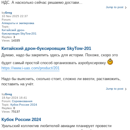
НДС. А насколько сейчас решаемо достави...
Jump to post
by
Greg
10 Nov 2025 22:37
Forum:
Аппараты и экипировка
Topic:
Китайский дрон-
буксировщик SkyTow-201
Replies:
3
Views:
14335
Китайский дрон-буксировщик SkyTow-201
Думаю, надо бы закрепить здесь для истории. Похоже, скоро это
будет самый простой способ организовать аэробуксировку
https://www.i-uas.com/product/201
Надо бы выяснить, сколько стоит, сложно ли ввезти, растаможить,
поставить на учёт.
Jump to post
by
Greg
18 Apr 2024 16:41
Forum:
Соревнования
Topic:
Кубок России 2024
Replies:
0
Views:
75137
Кубок России 2024
Уральский коллектив любителей авиации планирует провести