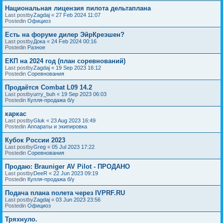
Национальная лицензия пилота дельтаплана
Last postby
Zagdaj
«
27 Feb 2024 11:07
Postedin
Официоз
Есть на форуме дилер ЭйрКреэшен?
Last postby
Дока
«
24 Feb 2024 00:16
Postedin
Разное
ЕКП на 2024 год (план соревнований)
Last postby
Zagdaj
«
19 Sep 2023 16:12
Postedin
Соревнования
Продаётся Combat L09 14.2
Last postby
urry_buh
«
19 Sep 2023 06:03
Postedin
Купля-продажа б/у
каркас
Last postby
Gluk
«
23 Aug 2023 16:49
Postedin
Аппараты и экипировка
Кубок России 2023
Last postby
Greg
«
05 Jul 2023 17:22
Postedin
Соревнования
Продаю: Brauniger AV Pilot - ПРОДАНО
Last postby
DeeR
«
22 Jun 2023 09:19
Postedin
Купля-продажа б/у
Подача плана полета через IVPRF.RU
Last postby
Zagdaj
«
03 Jun 2023 23:56
Postedin
Официоз
Тряхнуло.