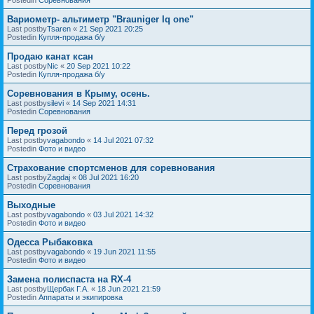
Вариометр- альтиметр "Brauniger Iq one"
Last postby
Tsaren
«
21 Sep 2021 20:25
Postedin
Купля-продажа б/у
Продаю канат ксан
Last postby
Nic
«
20 Sep 2021 10:22
Postedin
Купля-продажа б/у
Соревнования в Крыму, осень.
Last postby
silevi
«
14 Sep 2021 14:31
Postedin
Соревнования
Перед грозой
Last postby
vagabondo
«
14 Jul 2021 07:32
Postedin
Фото и видео
Страхование спортсменов для соревнования
Last postby
Zagdaj
«
08 Jul 2021 16:20
Postedin
Соревнования
Выходные
Last postby
vagabondo
«
03 Jul 2021 14:32
Postedin
Фото и видео
Одесса Рыбаковка
Last postby
vagabondo
«
19 Jun 2021 11:55
Postedin
Фото и видео
Замена полиспаста на RX-4
Last postby
Щербак Г.А.
«
18 Jun 2021 21:59
Postedin
Аппараты и экипировка