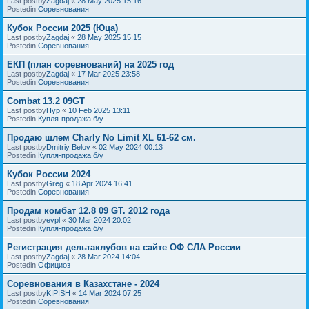
Last postby
Zagdaj
«
28 May 2025 15:16
Postedin
Соревнования
Кубок России 2025 (Юца)
Last postby
Zagdaj
«
28 May 2025 15:15
Postedin
Соревнования
ЕКП (план соревнований) на 2025 год
Last postby
Zagdaj
«
17 Mar 2025 23:58
Postedin
Соревнования
Combat 13.2 09GT
Last postby
Нур
«
10 Feb 2025 13:11
Postedin
Купля-продажа б/у
Продаю шлем Charly No Limit XL 61-62 см.
Last postby
Dmitriy Belov
«
02 May 2024 00:13
Postedin
Купля-продажа б/у
Кубок России 2024
Last postby
Greg
«
18 Apr 2024 16:41
Postedin
Соревнования
Продам комбат 12.8 09 GT. 2012 года
Last postby
evpl
«
30 Mar 2024 20:02
Postedin
Купля-продажа б/у
Регистрация дельтаклубов на сайте ОФ СЛА России
Last postby
Zagdaj
«
28 Mar 2024 14:04
Postedin
Официоз
Соревнования в Казахстане - 2024
Last postby
KIPISH
«
14 Mar 2024 07:25
Postedin
Соревнования