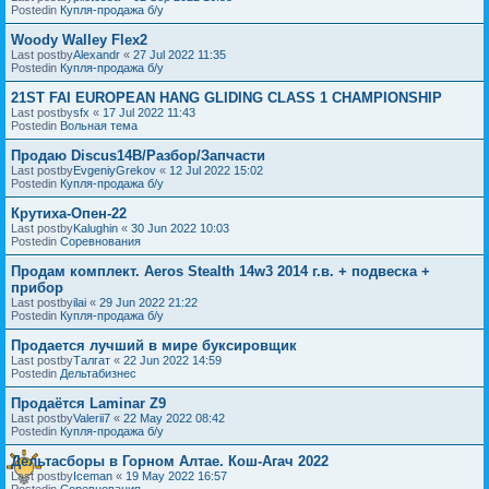
Postedin
Купля-продажа б/у
Woody Walley Flex2
Last postby
Alexandr
«
27 Jul 2022 11:35
Postedin
Купля-продажа б/у
21ST FAI EUROPEAN HANG GLIDING CLASS 1 CHAMPIONSHIP
Last postby
sfx
«
17 Jul 2022 11:43
Postedin
Вольная тема
Продаю Discus14B/Разбор/Запчасти
Last postby
EvgeniyGrekov
«
12 Jul 2022 15:02
Postedin
Купля-продажа б/у
Крутиха-Опен-22
Last postby
Kalughin
«
30 Jun 2022 10:03
Postedin
Соревнования
Продам комплект. Aeros Stealth 14w3 2014 г.в. + подвеска +
прибор
Last postby
ilai
«
29 Jun 2022 21:22
Postedin
Купля-продажа б/у
Продается лучший в мире буксировщик
Last postby
Талгат
«
22 Jun 2022 14:59
Postedin
Дельтабизнес
Продаётся Laminar Z9
Last postby
Valerii7
«
22 May 2022 08:42
Postedin
Купля-продажа б/у
Дельтасборы в Горном Алтае. Кош-Агач 2022
Last postby
Iceman
«
19 May 2022 16:57
Postedin
Соревнования