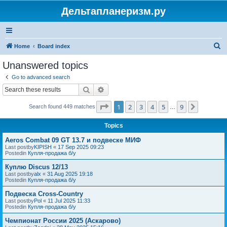
Дельтапланеризм.ру
S
Home
Board index
e
Unanswered topics
a
Go to advanced search
r
Search
Advanced search
c
Page
1
of
9
1
2
3
4
5
9
Next
Search found 449 matches
h
…
Topics
Aeros Combat 09 GT 13.7 и подвеске МИФ
Last postby
KIPISH
«
17 Sep 2025 09:23
Postedin
Купля-продажа б/у
Куплю Discus 12/13
Last postby
alx
«
31 Aug 2025 19:18
Postedin
Купля-продажа б/у
Подвеска Cross-Country
Last postby
Pol
«
11 Jul 2025 11:33
Postedin
Купля-продажа б/у
Чемпионат России 2025 (Аскарово)