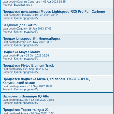
Last postby
Олег из Саратова
«
01 Apr 2023 18:35
Postedin
Вольная тема
Продается дельтаплан Moyes Lightspeed RX5 Pro Full Carbone
Last postby
ShStanislav
«
19 Feb 2023 20:32
Postedin
Купля-продажа б/у
Стэдикам для GoPro
Last postby
Zagdaj
«
18 Jan 2023 17:03
Postedin
Купля-продажа б/у
Продам Litespeed S4. Новосибирск
Last postby
Iceman
«
29 Nov 2022 08:31
Postedin
Купля-продажа б/у
Подвеска Moyes Matrix
Last postby
Prog
«
15 Oct 2022 16:24
Postedin
Купля-продажа б/у
Продаётся Flytec Element Track
Last postby
indy
«
22 Sep 2022 17:57
Postedin
Купля-продажа б/у
Продается подвеска МИФ-3, сп.параш. ОК-34 АЭРОС,
Калужинский замок
Last postby
grinsva
«
14 Sep 2022 18:52
Postedin
Купля-продажа б/у
Вариометр Brauniger IQ Alto
Last postby
MaG176
«
12 Sep 2022 15:59
Postedin
Купля-продажа б/у
Продаётся Таргет-тандем 21
Last postby
pilotessa
«
02 Sep 2022 16:55