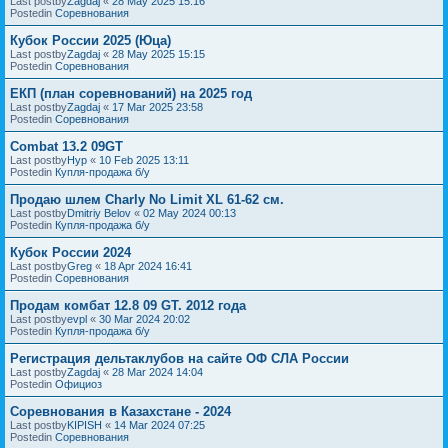
Last postby
Zagdaj
«
28 May 2025 15:16
Postedin
Соревнования
Кубок России 2025 (Юца)
Last postby
Zagdaj
«
28 May 2025 15:15
Postedin
Соревнования
ЕКП (план соревнований) на 2025 год
Last postby
Zagdaj
«
17 Mar 2025 23:58
Postedin
Соревнования
Combat 13.2 09GT
Last postby
Нур
«
10 Feb 2025 13:11
Postedin
Купля-продажа б/у
Продаю шлем Charly No Limit XL 61-62 см.
Last postby
Dmitriy Belov
«
02 May 2024 00:13
Postedin
Купля-продажа б/у
Кубок России 2024
Last postby
Greg
«
18 Apr 2024 16:41
Postedin
Соревнования
Продам комбат 12.8 09 GT. 2012 года
Last postby
evpl
«
30 Mar 2024 20:02
Postedin
Купля-продажа б/у
Регистрация дельтаклубов на сайте ОФ СЛА России
Last postby
Zagdaj
«
28 Mar 2024 14:04
Postedin
Официоз
Соревнования в Казахстане - 2024
Last postby
KIPISH
«
14 Mar 2024 07:25
Postedin
Соревнования