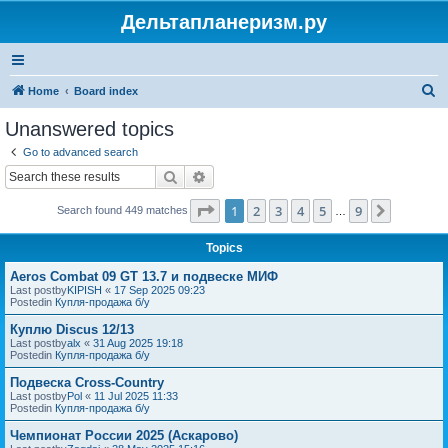
Дельтапланеризм.ру
S
Home
Board index
e
Unanswered topics
a
Go to advanced search
r
Search
Advanced search
c
Page
1
of
9
1
2
3
4
5
9
Next
Search found 449 matches
h
…
Topics
Aeros Combat 09 GT 13.7 и подвеске МИФ
Last postby
KIPISH
«
17 Sep 2025 09:23
Postedin
Купля-продажа б/у
Куплю Discus 12/13
Last postby
alx
«
31 Aug 2025 19:18
Postedin
Купля-продажа б/у
Подвеска Cross-Country
Last postby
Pol
«
11 Jul 2025 11:33
Postedin
Купля-продажа б/у
Чемпионат России 2025 (Аскарово)