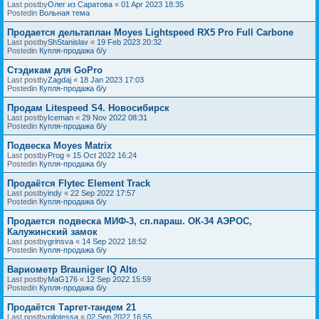
Last postby
Олег из Саратова
«
01 Apr 2023 18:35
Postedin
Вольная тема
Продается дельтаплан Moyes Lightspeed RX5 Pro Full Carbone
Last postby
ShStanislav
«
19 Feb 2023 20:32
Postedin
Купля-продажа б/у
Стэдикам для GoPro
Last postby
Zagdaj
«
18 Jan 2023 17:03
Postedin
Купля-продажа б/у
Продам Litespeed S4. Новосибирск
Last postby
Iceman
«
29 Nov 2022 08:31
Postedin
Купля-продажа б/у
Подвеска Moyes Matrix
Last postby
Prog
«
15 Oct 2022 16:24
Postedin
Купля-продажа б/у
Продаётся Flytec Element Track
Last postby
indy
«
22 Sep 2022 17:57
Postedin
Купля-продажа б/у
Продается подвеска МИФ-3, сп.параш. ОК-34 АЭРОС,
Калужинский замок
Last postby
grinsva
«
14 Sep 2022 18:52
Postedin
Купля-продажа б/у
Вариометр Brauniger IQ Alto
Last postby
MaG176
«
12 Sep 2022 15:59
Postedin
Купля-продажа б/у
Продаётся Таргет-тандем 21
Last postby
pilotessa
«
02 Sep 2022 16:55