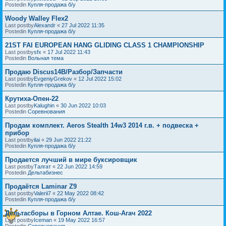
Postedin
Купля-продажа б/у
Woody Walley Flex2
Last postby
Alexandr
«
27 Jul 2022 11:35
Postedin
Купля-продажа б/у
21ST FAI EUROPEAN HANG GLIDING CLASS 1 CHAMPIONSHIP
Last postby
sfx
«
17 Jul 2022 11:43
Postedin
Вольная тема
Продаю Discus14B/Разбор/Запчасти
Last postby
EvgeniyGrekov
«
12 Jul 2022 15:02
Postedin
Купля-продажа б/у
Крутиха-Опен-22
Last postby
Kalughin
«
30 Jun 2022 10:03
Postedin
Соревнования
Продам комплект. Aeros Stealth 14w3 2014 г.в. + подвеска +
прибор
Last postby
ilai
«
29 Jun 2022 21:22
Postedin
Купля-продажа б/у
Продается лучший в мире буксировщик
Last postby
Талгат
«
22 Jun 2022 14:59
Postedin
Дельтабизнес
Продаётся Laminar Z9
Last postby
Valerii7
«
22 May 2022 08:42
Postedin
Купля-продажа б/у
Дельтасборы в Горном Алтае. Кош-Агач 2022
Last postby
Iceman
«
19 May 2022 16:57
Postedin
Соревнования