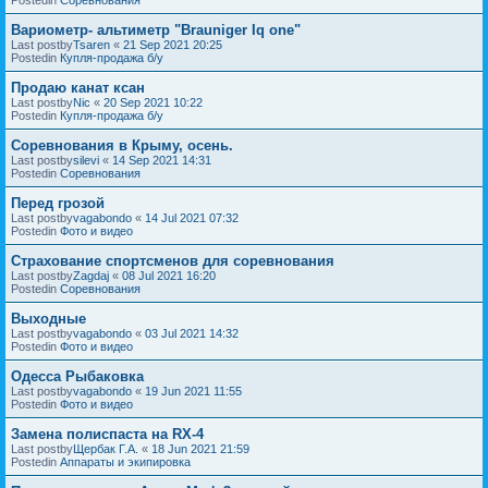
Вариометр- альтиметр "Brauniger Iq one"
Last postby
Tsaren
«
21 Sep 2021 20:25
Postedin
Купля-продажа б/у
Продаю канат ксан
Last postby
Nic
«
20 Sep 2021 10:22
Postedin
Купля-продажа б/у
Соревнования в Крыму, осень.
Last postby
silevi
«
14 Sep 2021 14:31
Postedin
Соревнования
Перед грозой
Last postby
vagabondo
«
14 Jul 2021 07:32
Postedin
Фото и видео
Страхование спортсменов для соревнования
Last postby
Zagdaj
«
08 Jul 2021 16:20
Postedin
Соревнования
Выходные
Last postby
vagabondo
«
03 Jul 2021 14:32
Postedin
Фото и видео
Одесса Рыбаковка
Last postby
vagabondo
«
19 Jun 2021 11:55
Postedin
Фото и видео
Замена полиспаста на RX-4
Last postby
Щербак Г.А.
«
18 Jun 2021 21:59
Postedin
Аппараты и экипировка