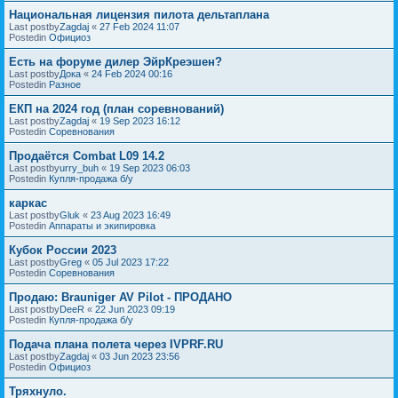
Национальная лицензия пилота дельтаплана
Last postby
Zagdaj
«
27 Feb 2024 11:07
Postedin
Официоз
Есть на форуме дилер ЭйрКреэшен?
Last postby
Дока
«
24 Feb 2024 00:16
Postedin
Разное
ЕКП на 2024 год (план соревнований)
Last postby
Zagdaj
«
19 Sep 2023 16:12
Postedin
Соревнования
Продаётся Combat L09 14.2
Last postby
urry_buh
«
19 Sep 2023 06:03
Postedin
Купля-продажа б/у
каркас
Last postby
Gluk
«
23 Aug 2023 16:49
Postedin
Аппараты и экипировка
Кубок России 2023
Last postby
Greg
«
05 Jul 2023 17:22
Postedin
Соревнования
Продаю: Brauniger AV Pilot - ПРОДАНО
Last postby
DeeR
«
22 Jun 2023 09:19
Postedin
Купля-продажа б/у
Подача плана полета через IVPRF.RU
Last postby
Zagdaj
«
03 Jun 2023 23:56
Postedin
Официоз
Тряхнуло.