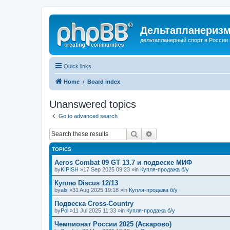
Дельтапланеризм
дельтапланерный спорт в России 
Quick links
Home
Board index
Unanswered topics
Go to advanced search
Search
Advanced search
TOPICS
Aeros Combat 09 GT 13.7 и подвеске МИФ
by
KIPISH
»17 Sep 2025 09:23 »in
Купля-продажа б/у
Куплю Discus 12/13
by
alx
»31 Aug 2025 19:18 »in
Купля-продажа б/у
Подвеска Cross-Country
by
Pol
»11 Jul 2025 11:33 »in
Купля-продажа б/у
Чемпионат России 2025 (Аскарово)