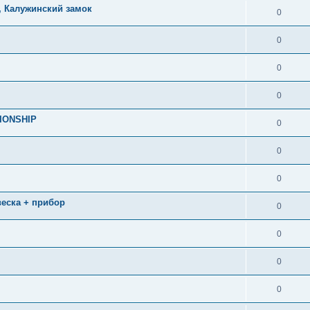
, Калужинский замок
0
0
0
0
IONSHIP
0
0
0
двеска + прибор
0
0
0
0