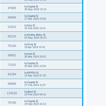
by
Zagdaj
47605
28 May 2025 15:15
by
Zagdaj
54695
17 Mar 2025 23:58
by
Нур
51522
10 Feb 2025 13:11
by
Dmitriy Belov
56125
02 May 2024 00:13
by
Greg
75140
18 Apr 2024 16:41
by
evpl
56851
30 Mar 2024 20:02
by
Zagdaj
71331
28 Mar 2024 14:04
by
KIPISH
62264
14 Mar 2024 07:25
by
Zagdaj
58694
27 Feb 2024 11:07
by
Дока
114519
24 Feb 2024 00:16
by
Zagdaj
79700
19 Sep 2023 16:12