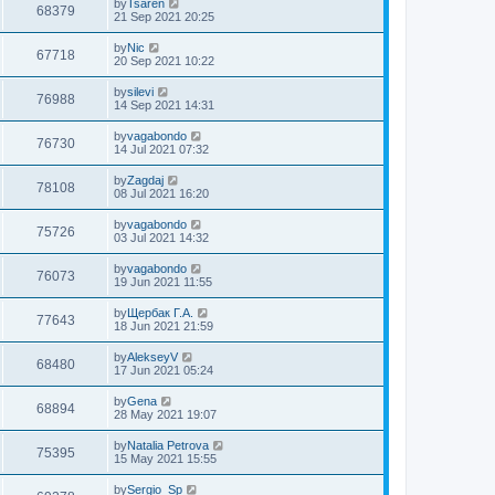
by
Tsaren
68379
21 Sep 2021 20:25
by
Nic
67718
20 Sep 2021 10:22
by
silevi
76988
14 Sep 2021 14:31
by
vagabondo
76730
14 Jul 2021 07:32
by
Zagdaj
78108
08 Jul 2021 16:20
by
vagabondo
75726
03 Jul 2021 14:32
by
vagabondo
76073
19 Jun 2021 11:55
by
Щербак Г.А.
77643
18 Jun 2021 21:59
by
AlekseyV
68480
17 Jun 2021 05:24
by
Gena
68894
28 May 2021 19:07
by
Natalia Petrova
75395
15 May 2021 15:55
by
Sergio_Sp