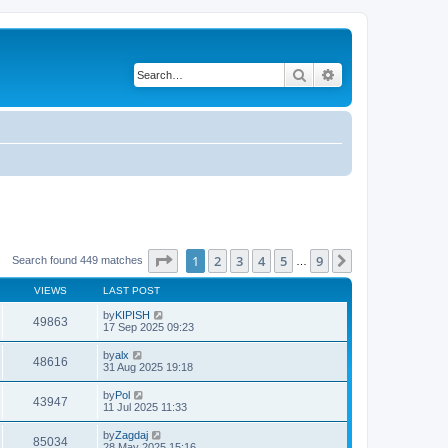
Search
Advanced search
Page
1
of
9
1
2
3
4
5
9
Next
Search found 449 matches
…
VIEWS
LAST POST
by
KIPISH
49863
17 Sep 2025 09:23
by
alx
48616
31 Aug 2025 19:18
by
Pol
43947
11 Jul 2025 11:33
by
Zagdaj
85034
28 May 2025 15:16