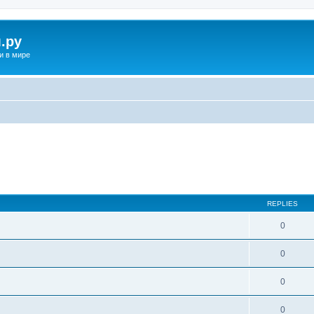
.ру
и в мире
REPLIES
0
0
0
0