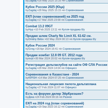
by
Zagdaj
»28 May 2025 15:16 »in
Соревнования
Кубок России 2025 (Юца)
by
Zagdaj
»28 May 2025 15:15 »in
Соревнования
ЕКП (план соревнований) на 2025 год
by
Zagdaj
»17 Mar 2025 23:58 »in
Соревнования
Combat 13.2 09GT
by
Нур
»10 Feb 2025 13:11 »in
Купля-продажа б/у
Продаю шлем Charly No Limit XL 61-62 см.
by
Dmitriy Belov
»02 May 2024 00:13 »in
Купля-продажа б/у
Кубок России 2024
by
Greg
»18 Apr 2024 16:41 »in
Соревнования
Продам комбат 12.8 09 GT. 2012 года
by
evpl
»30 Mar 2024 20:02 »in
Купля-продажа б/у
Регистрация дельтаклубов на сайте ОФ СЛА России
by
Zagdaj
»28 Mar 2024 14:04 »in
Официоз
Соревнования в Казахстане - 2024
by
KIPISH
»14 Mar 2024 07:25 »in
Соревнования
Национальная лицензия пилота дельтаплана
by
Zagdaj
»27 Feb 2024 11:07 »in
Официоз
Есть на форуме дилер ЭйрКреэшен?
by
Дока
»24 Feb 2024 00:16 »in
Разное
ЕКП на 2024 год (план соревнований)
by
Zagdaj
»19 Sep 2023 16:12 »in
Соревнования