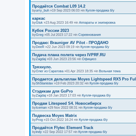
Продаётся Combat L09 14.2
by
urry_buh
»19 Sep 2023 06:03 »in
Купля-продажа б/у
каркас
by
Gluk
»23 Aug 2023 16:49 »in
Аппараты и экипировка
Кубок России 2023
by
Greg
»05 Jul 2023 17:22 »in
Соревнования
Продаю: Brauniger AV Pilot - ПРОДАНО
by
DeeR
»22 Jun 2023 09:19 »in
Купля-продажа б/у
Подача плана полета через IVPRF.RU
by
Zagdaj
»03 Jun 2023 23:56 »in
Официоз
Тряхнуло.
by
Олег из Саратова
»01 Apr 2023 18:35 »in
Вольная тема
Продается дельтаплан Moyes Lightspeed RX5 Pro Ful
by
ShStanislav
»19 Feb 2023 20:32 »in
Купля-продажа б/у
Стэдикам для GoPro
by
Zagdaj
»18 Jan 2023 17:03 »in
Купля-продажа б/у
Продам Litespeed S4. Новосибирск
by
Iceman
»29 Nov 2022 08:31 »in
Купля-продажа б/у
Подвеска Moyes Matrix
by
Prog
»15 Oct 2022 16:24 »in
Купля-продажа б/у
Продаётся Flytec Element Track
by
indy
»22 Sep 2022 17:57 »in
Купля-продажа б/у