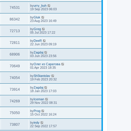
by
urry_buh
74531
19 Sep 2023 06:03
by
Gluk
86342
23 Aug 2023 16:49
by
Greg
72713
05 Jul 2023 17:22
by
DeeR
72811
22 Jun 2023 09:19
by
Zagdaj
68906
03 Jun 2023 23:56
by
Олег из Саратова
70649
01 Apr 2023 18:35
by
ShStanislav
74054
19 Feb 2023 20:32
by
Zagdaj
73914
18 Jan 2023 17:03
by
Iceman
74269
29 Nov 2022 08:31
by
Prog
75050
15 Oct 2022 16:24
by
indy
73807
22 Sep 2022 17:57