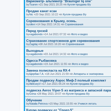
Вариометр- альтиметр "Brauniger Iq one"
by
Tsaren
»21 Sep 2021 20:25 »in
Купля-продажа б/у
Продаю канат ксан
by
Nic
»20 Sep 2021 10:22 »in
Купля-продажа б/у
Соревнования в Крыму, осень.
by
silevi
»14 Sep 2021 14:31 »in
Соревнования
Перед грозой
by
vagabondo
»14 Jul 2021 07:32 »in
Фото и видео
Страхование спортсменов для соревнования
by
Zagdaj
»08 Jul 2021 16:20 »in
Соревнования
Выходные
by
vagabondo
»03 Jul 2021 14:32 »in
Фото и видео
Одесса Рыбаковка
by
vagabondo
»19 Jun 2021 11:55 »in
Фото и видео
Замена полиспаста на RX-4
by
Щербак Г.А.
»18 Jun 2021 21:59 »in
Аппараты и экипировка
Продам подвеску Аэрос Миф-3 полный комплект
by
AlekseyV
»17 Jun 2021 05:24 »in
Купля-продажа б/у
подвеска Aeros Viper-S из матрикса и запасной пар
by
Gena
»28 May 2021 19:07 »in
Купля-продажа б/у
Обучение
by
Natalia Petrova
»15 May 2021 15:55 »in
Учимся летать
Куплю подвеску от "Спорт-5"