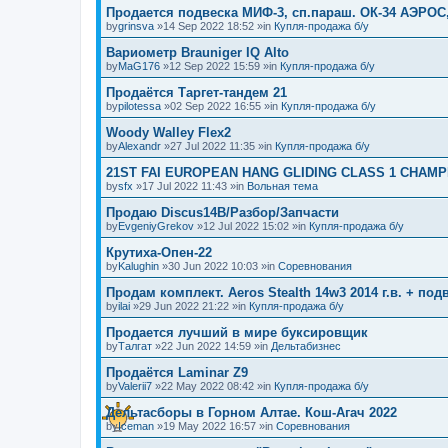
Продается подвеска МИФ-3, сп.параш. ОК-34 АЭРОС
by
grinsva
»14 Sep 2022 18:52 »in
Купля-продажа б/у
Вариометр Brauniger IQ Alto
by
MaG176
»12 Sep 2022 15:59 »in
Купля-продажа б/у
Продаётся Таргет-тандем 21
by
pilotessa
»02 Sep 2022 16:55 »in
Купля-продажа б/у
Woody Walley Flex2
by
Alexandr
»27 Jul 2022 11:35 »in
Купля-продажа б/у
21ST FAI EUROPEAN HANG GLIDING CLASS 1 CHAMP
by
sfx
»17 Jul 2022 11:43 »in
Вольная тема
Продаю Discus14B/Разбор/Запчасти
by
EvgeniyGrekov
»12 Jul 2022 15:02 »in
Купля-продажа б/у
Крутиха-Опен-22
by
Kalughin
»30 Jun 2022 10:03 »in
Соревнования
Продам комплект. Aeros Stealth 14w3 2014 г.в. + по
by
ilai
»29 Jun 2022 21:22 »in
Купля-продажа б/у
Продается лучший в мире буксировщик
by
Талгат
»22 Jun 2022 14:59 »in
Дельтабизнес
Продаётся Laminar Z9
by
Valerii7
»22 May 2022 08:42 »in
Купля-продажа б/у
Дельтасборы в Горном Алтае. Кош-Агач 2022
by
Iceman
»19 May 2022 16:57 »in
Соревнования