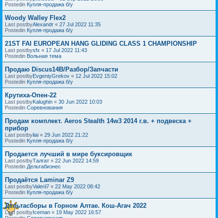
Postedin
Купля-продажа б/у
Woody Walley Flex2
Last postby
Alexandr
«
27 Jul 2022 11:35
Postedin
Купля-продажа б/у
21ST FAI EUROPEAN HANG GLIDING CLASS 1 CHAMPIONSHIP
Last postby
sfx
«
17 Jul 2022 11:43
Postedin
Вольная тема
Продаю Discus14B/Разбор/Запчасти
Last postby
EvgeniyGrekov
«
12 Jul 2022 15:02
Postedin
Купля-продажа б/у
Крутиха-Опен-22
Last postby
Kalughin
«
30 Jun 2022 10:03
Postedin
Соревнования
Продам комплект. Aeros Stealth 14w3 2014 г.в. + подвеска +
прибор
Last postby
ilai
«
29 Jun 2022 21:22
Postedin
Купля-продажа б/у
Продается лучший в мире буксировщик
Last postby
Талгат
«
22 Jun 2022 14:59
Postedin
Дельтабизнес
Продаётся Laminar Z9
Last postby
Valerii7
«
22 May 2022 08:42
Postedin
Купля-продажа б/у
Дельтасборы в Горном Алтае. Кош-Агач 2022
Last postby
Iceman
«
19 May 2022 16:57
Postedin
Соревнования