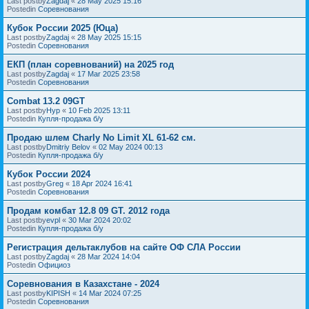
Last postby
Zagdaj
«
28 May 2025 15:16
Postedin
Соревнования
Кубок России 2025 (Юца)
Last postby
Zagdaj
«
28 May 2025 15:15
Postedin
Соревнования
ЕКП (план соревнований) на 2025 год
Last postby
Zagdaj
«
17 Mar 2025 23:58
Postedin
Соревнования
Combat 13.2 09GT
Last postby
Нур
«
10 Feb 2025 13:11
Postedin
Купля-продажа б/у
Продаю шлем Charly No Limit XL 61-62 см.
Last postby
Dmitriy Belov
«
02 May 2024 00:13
Postedin
Купля-продажа б/у
Кубок России 2024
Last postby
Greg
«
18 Apr 2024 16:41
Postedin
Соревнования
Продам комбат 12.8 09 GT. 2012 года
Last postby
evpl
«
30 Mar 2024 20:02
Postedin
Купля-продажа б/у
Регистрация дельтаклубов на сайте ОФ СЛА России
Last postby
Zagdaj
«
28 Mar 2024 14:04
Postedin
Официоз
Соревнования в Казахстане - 2024
Last postby
KIPISH
«
14 Mar 2024 07:25
Postedin
Соревнования