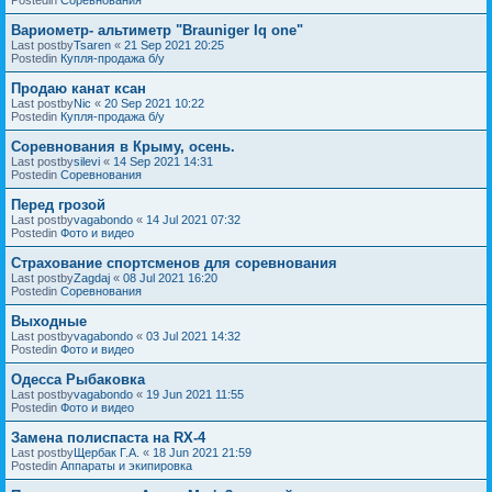
Вариометр- альтиметр "Brauniger Iq one"
Last postby
Tsaren
«
21 Sep 2021 20:25
Postedin
Купля-продажа б/у
Продаю канат ксан
Last postby
Nic
«
20 Sep 2021 10:22
Postedin
Купля-продажа б/у
Соревнования в Крыму, осень.
Last postby
silevi
«
14 Sep 2021 14:31
Postedin
Соревнования
Перед грозой
Last postby
vagabondo
«
14 Jul 2021 07:32
Postedin
Фото и видео
Страхование спортсменов для соревнования
Last postby
Zagdaj
«
08 Jul 2021 16:20
Postedin
Соревнования
Выходные
Last postby
vagabondo
«
03 Jul 2021 14:32
Postedin
Фото и видео
Одесса Рыбаковка
Last postby
vagabondo
«
19 Jun 2021 11:55
Postedin
Фото и видео
Замена полиспаста на RX-4
Last postby
Щербак Г.А.
«
18 Jun 2021 21:59
Postedin
Аппараты и экипировка