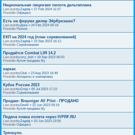
Национальная лицензия пилота дельтаплана
Last postby
Zagdaj
«
27 Feb 2024 11:07
Postedin
Официоз
Есть на форуме дилер ЭйрКреэшен?
Last postby
Дока
«
24 Feb 2024 00:16
Postedin
Разное
ЕКП на 2024 год (план соревнований)
Last postby
Zagdaj
«
19 Sep 2023 16:12
Postedin
Соревнования
Продаётся Combat L09 14.2
Last postby
urry_buh
«
19 Sep 2023 06:03
Postedin
Купля-продажа б/у
каркас
Last postby
Gluk
«
23 Aug 2023 16:49
Postedin
Аппараты и экипировка
Кубок России 2023
Last postby
Greg
«
05 Jul 2023 17:22
Postedin
Соревнования
Продаю: Brauniger AV Pilot - ПРОДАНО
Last postby
DeeR
«
22 Jun 2023 09:19
Postedin
Купля-продажа б/у
Подача плана полета через IVPRF.RU
Last postby
Zagdaj
«
03 Jun 2023 23:56
Postedin
Официоз
Тряхнуло.