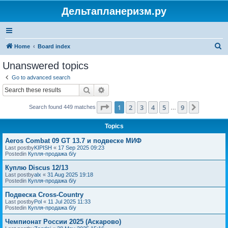
Дельтапланеризм.ру
S
Home
Board index
e
Unanswered topics
a
Go to advanced search
r
Search
Advanced search
c
Page
1
of
9
1
2
3
4
5
9
Next
Search found 449 matches
h
…
Topics
Aeros Combat 09 GT 13.7 и подвеске МИФ
Last postby
KIPISH
«
17 Sep 2025 09:23
Postedin
Купля-продажа б/у
Куплю Discus 12/13
Last postby
alx
«
31 Aug 2025 19:18
Postedin
Купля-продажа б/у
Подвеска Cross-Country
Last postby
Pol
«
11 Jul 2025 11:33
Postedin
Купля-продажа б/у
Чемпионат России 2025 (Аскарово)