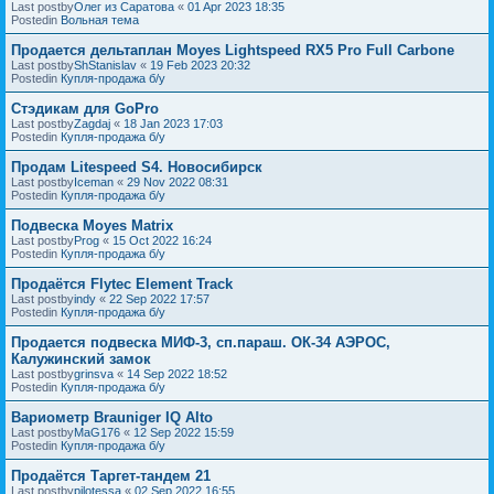
Last postby
Олег из Саратова
«
01 Apr 2023 18:35
Postedin
Вольная тема
Продается дельтаплан Moyes Lightspeed RX5 Pro Full Carbone
Last postby
ShStanislav
«
19 Feb 2023 20:32
Postedin
Купля-продажа б/у
Стэдикам для GoPro
Last postby
Zagdaj
«
18 Jan 2023 17:03
Postedin
Купля-продажа б/у
Продам Litespeed S4. Новосибирск
Last postby
Iceman
«
29 Nov 2022 08:31
Postedin
Купля-продажа б/у
Подвеска Moyes Matrix
Last postby
Prog
«
15 Oct 2022 16:24
Postedin
Купля-продажа б/у
Продаётся Flytec Element Track
Last postby
indy
«
22 Sep 2022 17:57
Postedin
Купля-продажа б/у
Продается подвеска МИФ-3, сп.параш. ОК-34 АЭРОС,
Калужинский замок
Last postby
grinsva
«
14 Sep 2022 18:52
Postedin
Купля-продажа б/у
Вариометр Brauniger IQ Alto
Last postby
MaG176
«
12 Sep 2022 15:59
Postedin
Купля-продажа б/у
Продаётся Таргет-тандем 21
Last postby
pilotessa
«
02 Sep 2022 16:55