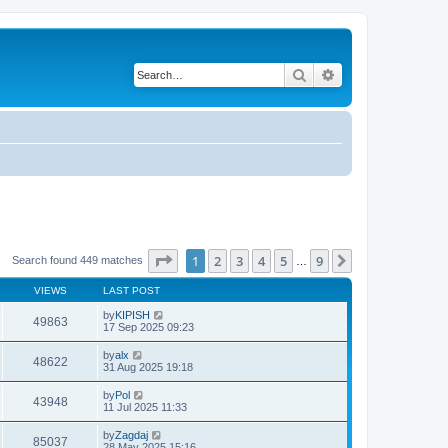
Search
Advanced search
Page
1
of
9
1
2
3
4
5
9
Next
Search found 449 matches
…
VIEWS
LAST POST
by
KIPISH
49863
17 Sep 2025 09:23
by
alx
48622
31 Aug 2025 19:18
by
Pol
43948
11 Jul 2025 11:33
by
Zagdaj
85037
28 May 2025 15:16