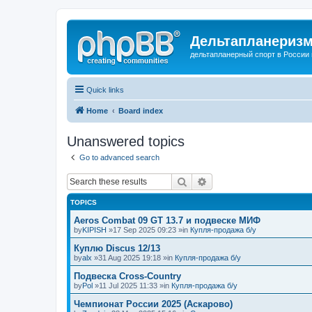
Дельтапланеризм
дельтапланерный спорт в России 
Quick links
Home
Board index
Unanswered topics
Go to advanced search
Search
Advanced search
TOPICS
Aeros Combat 09 GT 13.7 и подвеске МИФ
by
KIPISH
»17 Sep 2025 09:23 »in
Купля-продажа б/у
Куплю Discus 12/13
by
alx
»31 Aug 2025 19:18 »in
Купля-продажа б/у
Подвеска Cross-Country
by
Pol
»11 Jul 2025 11:33 »in
Купля-продажа б/у
Чемпионат России 2025 (Аскарово)