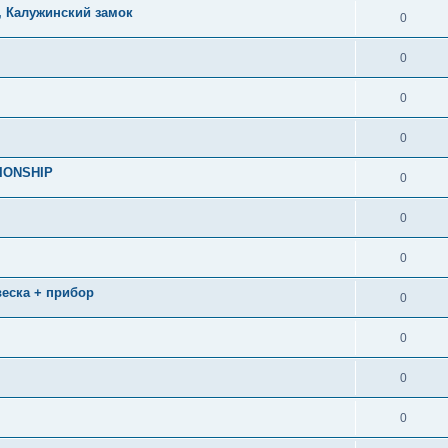
, Калужинский замок
0
0
0
0
IONSHIP
0
0
0
двеска + прибор
0
0
0
0