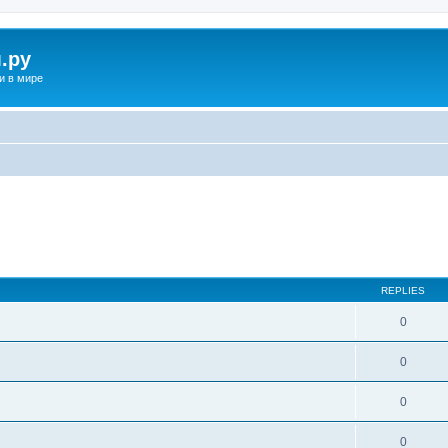
.ру
и в мире
REPLIES
0
0
0
0