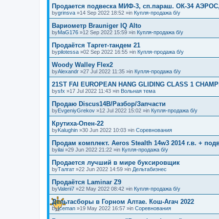
Продается подвеска МИФ-3, сп.параш. ОК-34 АЭРОС
by
grinsva
»14 Sep 2022 18:52 »in
Купля-продажа б/у
Вариометр Brauniger IQ Alto
by
MaG176
»12 Sep 2022 15:59 »in
Купля-продажа б/у
Продаётся Таргет-тандем 21
by
pilotessa
»02 Sep 2022 16:55 »in
Купля-продажа б/у
Woody Walley Flex2
by
Alexandr
»27 Jul 2022 11:35 »in
Купля-продажа б/у
21ST FAI EUROPEAN HANG GLIDING CLASS 1 CHAMP
by
sfx
»17 Jul 2022 11:43 »in
Вольная тема
Продаю Discus14B/Разбор/Запчасти
by
EvgeniyGrekov
»12 Jul 2022 15:02 »in
Купля-продажа б/у
Крутиха-Опен-22
by
Kalughin
»30 Jun 2022 10:03 »in
Соревнования
Продам комплект. Aeros Stealth 14w3 2014 г.в. + по
by
ilai
»29 Jun 2022 21:22 »in
Купля-продажа б/у
Продается лучший в мире буксировщик
by
Талгат
»22 Jun 2022 14:59 »in
Дельтабизнес
Продаётся Laminar Z9
by
Valerii7
»22 May 2022 08:42 »in
Купля-продажа б/у
Дельтасборы в Горном Алтае. Кош-Агач 2022
by
Iceman
»19 May 2022 16:57 »in
Соревнования