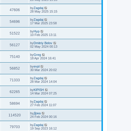
by
Zagdaj
47606
28 May 2025 15:15
by
Zagdaj
54696
17 Mar 2025 23:58
by
Нур
51522
10 Feb 2025 13:11
by
Dmitriy Belov
56127
02 May 2024 00:13
by
Greg
75140
18 Apr 2024 16:41
by
evpl
56852
30 Mar 2024 20:02
by
Zagdaj
71333
28 Mar 2024 14:04
by
KIPISH
62265
14 Mar 2024 07:25
by
Zagdaj
58694
27 Feb 2024 11:07
by
Дока
114520
24 Feb 2024 00:16
by
Zagdaj
79703
19 Sep 2023 16:12