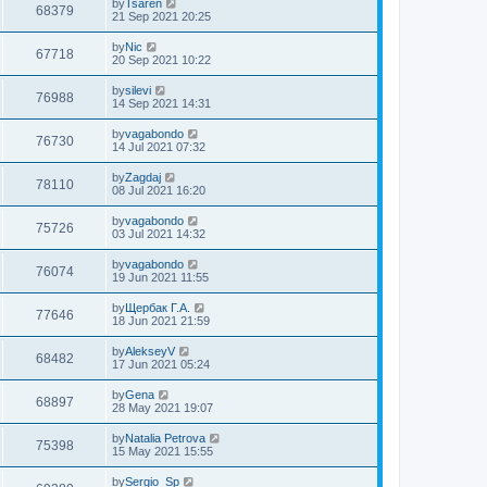
by
Tsaren
68379
21 Sep 2021 20:25
by
Nic
67718
20 Sep 2021 10:22
by
silevi
76988
14 Sep 2021 14:31
by
vagabondo
76730
14 Jul 2021 07:32
by
Zagdaj
78110
08 Jul 2021 16:20
by
vagabondo
75726
03 Jul 2021 14:32
by
vagabondo
76074
19 Jun 2021 11:55
by
Щербак Г.А.
77646
18 Jun 2021 21:59
by
AlekseyV
68482
17 Jun 2021 05:24
by
Gena
68897
28 May 2021 19:07
by
Natalia Petrova
75398
15 May 2021 15:55
by
Sergio_Sp