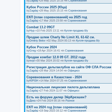
by
Zagdaj
»28 May 2025 15:16 »in
Соревнования
Кубок России 2025 (Юца)
by
Zagdaj
»28 May 2025 15:15 »in
Соревнования
ЕКП (план соревнований) на 2025 год
by
Zagdaj
»17 Mar 2025 23:58 »in
Соревнования
Combat 13.2 09GT
by
Нур
»10 Feb 2025 13:11 »in
Купля-продажа б/у
Продаю шлем Charly No Limit XL 61-62 см.
by
Dmitriy Belov
»02 May 2024 00:13 »in
Купля-продажа б/у
Кубок России 2024
by
Greg
»18 Apr 2024 16:41 »in
Соревнования
Продам комбат 12.8 09 GT. 2012 года
by
evpl
»30 Mar 2024 20:02 »in
Купля-продажа б/у
Регистрация дельтаклубов на сайте ОФ СЛА России
by
Zagdaj
»28 Mar 2024 14:04 »in
Официоз
Соревнования в Казахстане - 2024
by
KIPISH
»14 Mar 2024 07:25 »in
Соревнования
Национальная лицензия пилота дельтаплана
by
Zagdaj
»27 Feb 2024 11:07 »in
Официоз
Есть на форуме дилер ЭйрКреэшен?
by
Дока
»24 Feb 2024 00:16 »in
Разное
ЕКП на 2024 год (план соревнований)
by
Zagdaj
»19 Sep 2023 16:12 »in
Соревнования