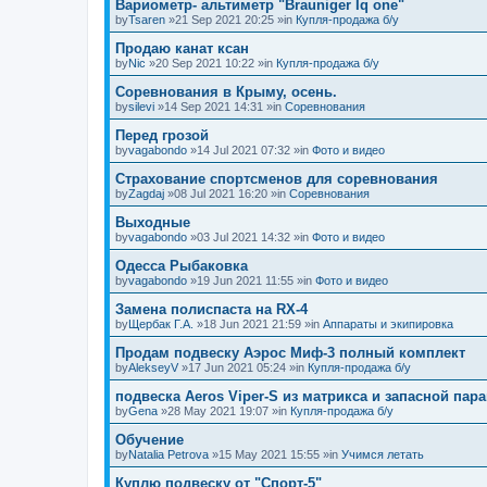
Вариометр- альтиметр "Brauniger Iq one"
by
Tsaren
»21 Sep 2021 20:25 »in
Купля-продажа б/у
Продаю канат ксан
by
Nic
»20 Sep 2021 10:22 »in
Купля-продажа б/у
Соревнования в Крыму, осень.
by
silevi
»14 Sep 2021 14:31 »in
Соревнования
Перед грозой
by
vagabondo
»14 Jul 2021 07:32 »in
Фото и видео
Страхование спортсменов для соревнования
by
Zagdaj
»08 Jul 2021 16:20 »in
Соревнования
Выходные
by
vagabondo
»03 Jul 2021 14:32 »in
Фото и видео
Одесса Рыбаковка
by
vagabondo
»19 Jun 2021 11:55 »in
Фото и видео
Замена полиспаста на RX-4
by
Щербак Г.А.
»18 Jun 2021 21:59 »in
Аппараты и экипировка
Продам подвеску Аэрос Миф-3 полный комплект
by
AlekseyV
»17 Jun 2021 05:24 »in
Купля-продажа б/у
подвеска Aeros Viper-S из матрикса и запасной пар
by
Gena
»28 May 2021 19:07 »in
Купля-продажа б/у
Обучение
by
Natalia Petrova
»15 May 2021 15:55 »in
Учимся летать
Куплю подвеску от "Спорт-5"