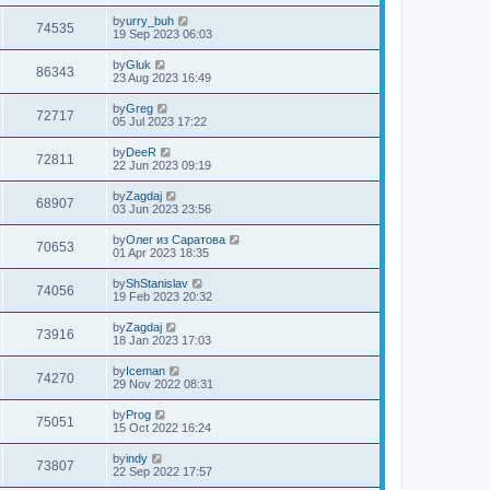
by
urry_buh
74535
19 Sep 2023 06:03
by
Gluk
86343
23 Aug 2023 16:49
by
Greg
72717
05 Jul 2023 17:22
by
DeeR
72811
22 Jun 2023 09:19
by
Zagdaj
68907
03 Jun 2023 23:56
by
Олег из Саратова
70653
01 Apr 2023 18:35
by
ShStanislav
74056
19 Feb 2023 20:32
by
Zagdaj
73916
18 Jan 2023 17:03
by
Iceman
74270
29 Nov 2022 08:31
by
Prog
75051
15 Oct 2022 16:24
by
indy
73807
22 Sep 2022 17:57