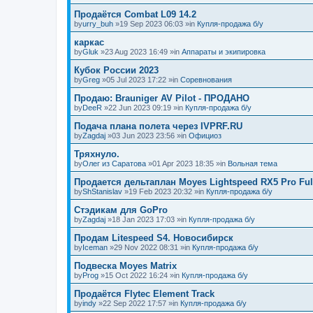
Продаётся Combat L09 14.2
by
urry_buh
»19 Sep 2023 06:03 »in
Купля-продажа б/у
каркас
by
Gluk
»23 Aug 2023 16:49 »in
Аппараты и экипировка
Кубок России 2023
by
Greg
»05 Jul 2023 17:22 »in
Соревнования
Продаю: Brauniger AV Pilot - ПРОДАНО
by
DeeR
»22 Jun 2023 09:19 »in
Купля-продажа б/у
Подача плана полета через IVPRF.RU
by
Zagdaj
»03 Jun 2023 23:56 »in
Официоз
Тряхнуло.
by
Олег из Саратова
»01 Apr 2023 18:35 »in
Вольная тема
Продается дельтаплан Moyes Lightspeed RX5 Pro Ful
by
ShStanislav
»19 Feb 2023 20:32 »in
Купля-продажа б/у
Стэдикам для GoPro
by
Zagdaj
»18 Jan 2023 17:03 »in
Купля-продажа б/у
Продам Litespeed S4. Новосибирск
by
Iceman
»29 Nov 2022 08:31 »in
Купля-продажа б/у
Подвеска Moyes Matrix
by
Prog
»15 Oct 2022 16:24 »in
Купля-продажа б/у
Продаётся Flytec Element Track
by
indy
»22 Sep 2022 17:57 »in
Купля-продажа б/у