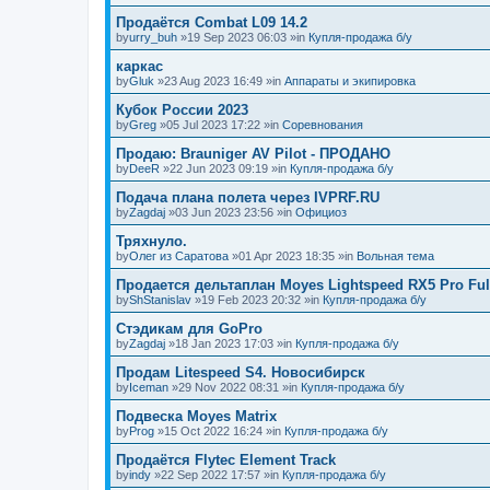
Продаётся Combat L09 14.2
by
urry_buh
»19 Sep 2023 06:03 »in
Купля-продажа б/у
каркас
by
Gluk
»23 Aug 2023 16:49 »in
Аппараты и экипировка
Кубок России 2023
by
Greg
»05 Jul 2023 17:22 »in
Соревнования
Продаю: Brauniger AV Pilot - ПРОДАНО
by
DeeR
»22 Jun 2023 09:19 »in
Купля-продажа б/у
Подача плана полета через IVPRF.RU
by
Zagdaj
»03 Jun 2023 23:56 »in
Официоз
Тряхнуло.
by
Олег из Саратова
»01 Apr 2023 18:35 »in
Вольная тема
Продается дельтаплан Moyes Lightspeed RX5 Pro Ful
by
ShStanislav
»19 Feb 2023 20:32 »in
Купля-продажа б/у
Стэдикам для GoPro
by
Zagdaj
»18 Jan 2023 17:03 »in
Купля-продажа б/у
Продам Litespeed S4. Новосибирск
by
Iceman
»29 Nov 2022 08:31 »in
Купля-продажа б/у
Подвеска Moyes Matrix
by
Prog
»15 Oct 2022 16:24 »in
Купля-продажа б/у
Продаётся Flytec Element Track
by
indy
»22 Sep 2022 17:57 »in
Купля-продажа б/у