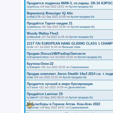
Продается подвеска МИФ-3, сп.параш. ОК-34 АЭРОС
by
grinsva
»14 Sep 2022 18:52 »in
Купля-продажа б/у
Вариометр Brauniger IQ Alto
by
MaG176
»12 Sep 2022 15:59 »in
Купля-продажа б/у
Продаётся Таргет-тандем 21
by
pilotessa
»02 Sep 2022 16:55 »in
Купля-продажа б/у
Woody Walley Flex2
by
Alexandr
»27 Jul 2022 11:35 »in
Купля-продажа б/у
21ST FAI EUROPEAN HANG GLIDING CLASS 1 CHAMP
by
sfx
»17 Jul 2022 11:43 »in
Вольная тема
Продаю Discus14B/Разбор/Запчасти
by
EvgeniyGrekov
»12 Jul 2022 15:02 »in
Купля-продажа б/у
Крутиха-Опен-22
by
Kalughin
»30 Jun 2022 10:03 »in
Соревнования
Продам комплект. Aeros Stealth 14w3 2014 г.в. + по
by
ilai
»29 Jun 2022 21:22 »in
Купля-продажа б/у
Продается лучший в мире буксировщик
by
Талгат
»22 Jun 2022 14:59 »in
Дельтабизнес
Продаётся Laminar Z9
by
Valerii7
»22 May 2022 08:42 »in
Купля-продажа б/у
Дельтасборы в Горном Алтае. Кош-Агач 2022
by
Iceman
»19 May 2022 16:57 »in
Соревнования