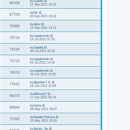
by
Tsaren
68368
21 Sep 2021 20:25
by
Nic
67709
20 Sep 2021 10:22
by
silevi
76986
14 Sep 2021 14:31
by
vagabondo
76724
14 Jul 2021 07:32
by
Zagdaj
78106
08 Jul 2021 16:20
by
vagabondo
75722
03 Jul 2021 14:32
by
vagabondo
76070
19 Jun 2021 11:55
by
Щербак Г.А.
77641
18 Jun 2021 21:59
by
AlekseyV
68470
17 Jun 2021 05:24
by
Gena
68884
28 May 2021 19:07
by
Natalia Petrova
75392
15 May 2021 15:55
by
Sergio_Sp