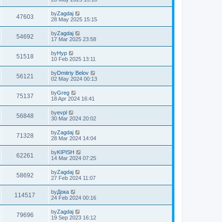
by
Zagdaj
47603
28 May 2025 15:15
by
Zagdaj
54692
17 Mar 2025 23:58
by
Нур
51518
10 Feb 2025 13:11
by
Dmitriy Belov
56121
02 May 2024 00:13
by
Greg
75137
18 Apr 2024 16:41
by
evpl
56848
30 Mar 2024 20:02
by
Zagdaj
71328
28 Mar 2024 14:04
by
KIPISH
62261
14 Mar 2024 07:25
by
Zagdaj
58692
27 Feb 2024 11:07
by
Дока
114517
24 Feb 2024 00:16
by
Zagdaj
79696
19 Sep 2023 16:12