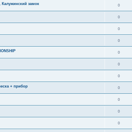
, Калужинский замок
0
0
0
0
IONSHIP
0
0
0
двеска + прибор
0
0
0
0