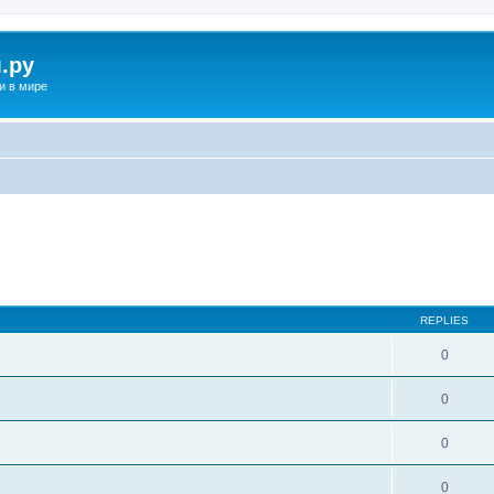
.ру
и в мире
REPLIES
0
0
0
0