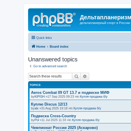
Дельтапланеризм
дельтапланерный спорт в России 
Quick links
Home
Board index
Unanswered topics
Go to advanced search
Search
Advanced search
TOPICS
Aeros Combat 09 GT 13.7 и подвеске МИФ
by
KIPISH
»17 Sep 2025 09:23 »in
Купля-продажа б/у
Куплю Discus 12/13
by
alx
»31 Aug 2025 19:18 »in
Купля-продажа б/у
Подвеска Cross-Country
by
Pol
»11 Jul 2025 11:33 »in
Купля-продажа б/у
Чемпионат России 2025 (Аскарово)