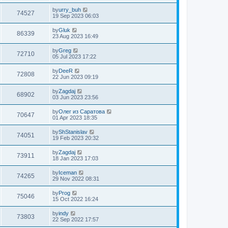
by
urry_buh
74527
19 Sep 2023 06:03
by
Gluk
86339
23 Aug 2023 16:49
by
Greg
72710
05 Jul 2023 17:22
by
DeeR
72808
22 Jun 2023 09:19
by
Zagdaj
68902
03 Jun 2023 23:56
by
Олег из Саратова
70647
01 Apr 2023 18:35
by
ShStanislav
74051
19 Feb 2023 20:32
by
Zagdaj
73911
18 Jan 2023 17:03
by
Iceman
74265
29 Nov 2022 08:31
by
Prog
75046
15 Oct 2022 16:24
by
indy
73803
22 Sep 2022 17:57