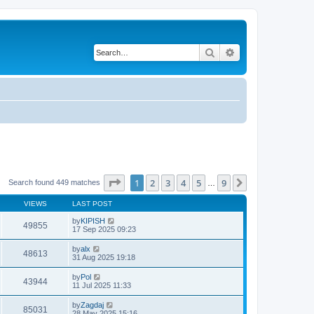
Search
Advanced search
Page
1
of
9
1
2
3
4
5
9
Next
Search found 449 matches
…
VIEWS
LAST POST
by
KIPISH
49855
17 Sep 2025 09:23
by
alx
48613
31 Aug 2025 19:18
by
Pol
43944
11 Jul 2025 11:33
by
Zagdaj
85031
28 May 2025 15:16