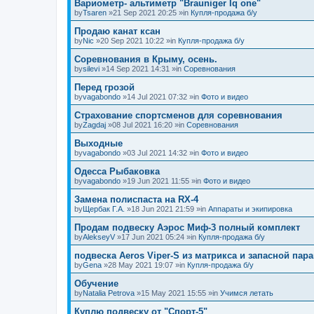
Вариометр- альтиметр "Brauniger Iq one"
by
Tsaren
»21 Sep 2021 20:25 »in
Купля-продажа б/у
Продаю канат ксан
by
Nic
»20 Sep 2021 10:22 »in
Купля-продажа б/у
Соревнования в Крыму, осень.
by
silevi
»14 Sep 2021 14:31 »in
Соревнования
Перед грозой
by
vagabondo
»14 Jul 2021 07:32 »in
Фото и видео
Страхование спортсменов для соревнования
by
Zagdaj
»08 Jul 2021 16:20 »in
Соревнования
Выходные
by
vagabondo
»03 Jul 2021 14:32 »in
Фото и видео
Одесса Рыбаковка
by
vagabondo
»19 Jun 2021 11:55 »in
Фото и видео
Замена полиспаста на RX-4
by
Щербак Г.А.
»18 Jun 2021 21:59 »in
Аппараты и экипировка
Продам подвеску Аэрос Миф-3 полный комплект
by
AlekseyV
»17 Jun 2021 05:24 »in
Купля-продажа б/у
подвеска Aeros Viper-S из матрикса и запасной пар
by
Gena
»28 May 2021 19:07 »in
Купля-продажа б/у
Обучение
by
Natalia Petrova
»15 May 2021 15:55 »in
Учимся летать
Куплю подвеску от "Спорт-5"