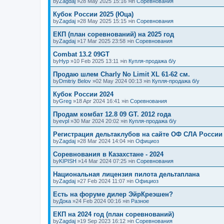
by
Zagdaj
»28 May 2025 15:16 »in
Соревнования
Кубок России 2025 (Юца)
by
Zagdaj
»28 May 2025 15:15 »in
Соревнования
ЕКП (план соревнований) на 2025 год
by
Zagdaj
»17 Mar 2025 23:58 »in
Соревнования
Combat 13.2 09GT
by
Нур
»10 Feb 2025 13:11 »in
Купля-продажа б/у
Продаю шлем Charly No Limit XL 61-62 см.
by
Dmitriy Belov
»02 May 2024 00:13 »in
Купля-продажа б/у
Кубок России 2024
by
Greg
»18 Apr 2024 16:41 »in
Соревнования
Продам комбат 12.8 09 GT. 2012 года
by
evpl
»30 Mar 2024 20:02 »in
Купля-продажа б/у
Регистрация дельтаклубов на сайте ОФ СЛА России
by
Zagdaj
»28 Mar 2024 14:04 »in
Официоз
Соревнования в Казахстане - 2024
by
KIPISH
»14 Mar 2024 07:25 »in
Соревнования
Национальная лицензия пилота дельтаплана
by
Zagdaj
»27 Feb 2024 11:07 »in
Официоз
Есть на форуме дилер ЭйрКреэшен?
by
Дока
»24 Feb 2024 00:16 »in
Разное
ЕКП на 2024 год (план соревнований)
by
Zagdaj
»19 Sep 2023 16:12 »in
Соревнования