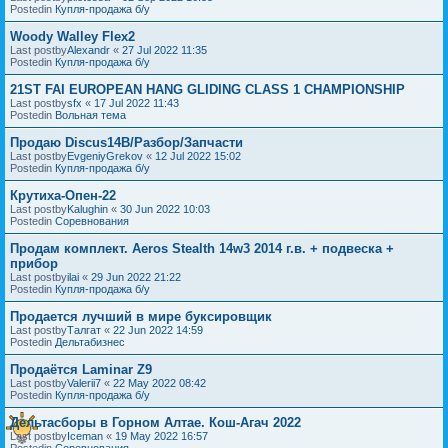
Postedin
Купля-продажа б/у
Woody Walley Flex2
Last postby
Alexandr
«
27 Jul 2022 11:35
Postedin
Купля-продажа б/у
21ST FAI EUROPEAN HANG GLIDING CLASS 1 CHAMPIONSHIP
Last postby
sfx
«
17 Jul 2022 11:43
Postedin
Вольная тема
Продаю Discus14B/Разбор/Запчасти
Last postby
EvgeniyGrekov
«
12 Jul 2022 15:02
Postedin
Купля-продажа б/у
Крутиха-Опен-22
Last postby
Kalughin
«
30 Jun 2022 10:03
Postedin
Соревнования
Продам комплект. Aeros Stealth 14w3 2014 г.в. + подвеска +
прибор
Last postby
ilai
«
29 Jun 2022 21:22
Postedin
Купля-продажа б/у
Продается лучший в мире буксировщик
Last postby
Талгат
«
22 Jun 2022 14:59
Postedin
Дельтабизнес
Продаётся Laminar Z9
Last postby
Valerii7
«
22 May 2022 08:42
Postedin
Купля-продажа б/у
Дельтасборы в Горном Алтае. Кош-Агач 2022
Last postby
Iceman
«
19 May 2022 16:57
Postedin
Соревнования