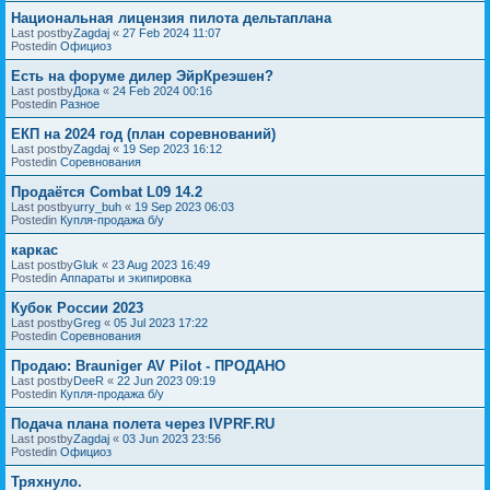
Национальная лицензия пилота дельтаплана
Last postby
Zagdaj
«
27 Feb 2024 11:07
Postedin
Официоз
Есть на форуме дилер ЭйрКреэшен?
Last postby
Дока
«
24 Feb 2024 00:16
Postedin
Разное
ЕКП на 2024 год (план соревнований)
Last postby
Zagdaj
«
19 Sep 2023 16:12
Postedin
Соревнования
Продаётся Combat L09 14.2
Last postby
urry_buh
«
19 Sep 2023 06:03
Postedin
Купля-продажа б/у
каркас
Last postby
Gluk
«
23 Aug 2023 16:49
Postedin
Аппараты и экипировка
Кубок России 2023
Last postby
Greg
«
05 Jul 2023 17:22
Postedin
Соревнования
Продаю: Brauniger AV Pilot - ПРОДАНО
Last postby
DeeR
«
22 Jun 2023 09:19
Postedin
Купля-продажа б/у
Подача плана полета через IVPRF.RU
Last postby
Zagdaj
«
03 Jun 2023 23:56
Postedin
Официоз
Тряхнуло.