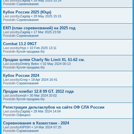
Last postby
Zagdaj
«
28 May 2025 15:16
Postedin
Соревнования
Кубок России 2025 (Юца)
Last postby
Zagdaj
«
28 May 2025 15:15
Postedin
Соревнования
ЕКП (план соревнований) на 2025 год
Last postby
Zagdaj
«
17 Mar 2025 23:58
Postedin
Соревнования
Combat 13.2 09GT
Last postby
Нур
«
10 Feb 2025 13:11
Postedin
Купля-продажа б/у
Продаю шлем Charly No Limit XL 61-62 см.
Last postby
Dmitriy Belov
«
02 May 2024 00:13
Postedin
Купля-продажа б/у
Кубок России 2024
Last postby
Greg
«
18 Apr 2024 16:41
Postedin
Соревнования
Продам комбат 12.8 09 GT. 2012 года
Last postby
evpl
«
30 Mar 2024 20:02
Postedin
Купля-продажа б/у
Регистрация дельтаклубов на сайте ОФ СЛА России
Last postby
Zagdaj
«
28 Mar 2024 14:04
Postedin
Официоз
Соревнования в Казахстане - 2024
Last postby
KIPISH
«
14 Mar 2024 07:25
Postedin
Соревнования