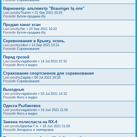
Вариометр- альтиметр "Brauniger Iq one"
Last postby
Tsaren
«
21 Sep 2021 20:25
Postedin
Купля-продажа б/у
Продаю канат ксан
Last postby
Nic
«
20 Sep 2021 10:22
Postedin
Купля-продажа б/у
Соревнования в Крыму, осень.
Last postby
silevi
«
14 Sep 2021 14:31
Postedin
Соревнования
Перед грозой
Last postby
vagabondo
«
14 Jul 2021 07:32
Postedin
Фото и видео
Страхование спортсменов для соревнования
Last postby
Zagdaj
«
08 Jul 2021 16:20
Postedin
Соревнования
Выходные
Last postby
vagabondo
«
03 Jul 2021 14:32
Postedin
Фото и видео
Одесса Рыбаковка
Last postby
vagabondo
«
19 Jun 2021 11:55
Postedin
Фото и видео
Замена полиспаста на RX-4
Last postby
Щербак Г.А.
«
18 Jun 2021 21:59
Postedin
Аппараты и экипировка