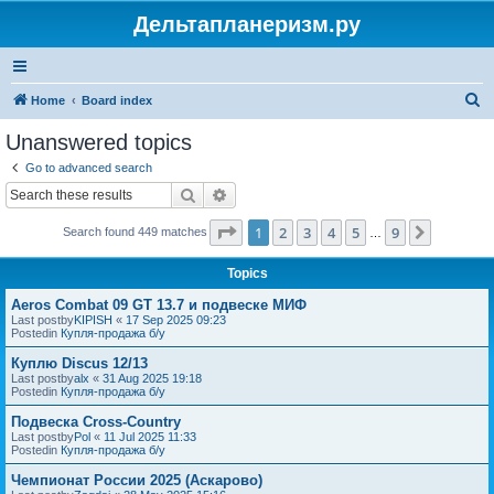
Дельтапланеризм.ру
S
Home
Board index
e
Unanswered topics
a
Go to advanced search
r
Search
Advanced search
c
Page
1
of
9
1
2
3
4
5
9
Next
Search found 449 matches
h
…
Topics
Aeros Combat 09 GT 13.7 и подвеске МИФ
Last postby
KIPISH
«
17 Sep 2025 09:23
Postedin
Купля-продажа б/у
Куплю Discus 12/13
Last postby
alx
«
31 Aug 2025 19:18
Postedin
Купля-продажа б/у
Подвеска Cross-Country
Last postby
Pol
«
11 Jul 2025 11:33
Postedin
Купля-продажа б/у
Чемпионат России 2025 (Аскарово)