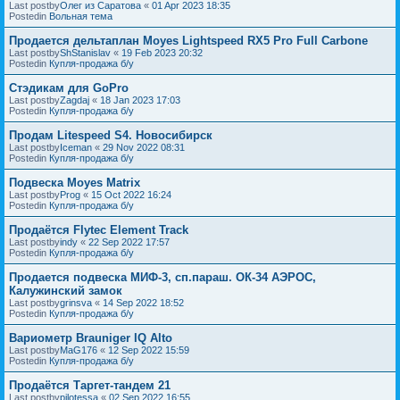
Last postby
Олег из Саратова
«
01 Apr 2023 18:35
Postedin
Вольная тема
Продается дельтаплан Moyes Lightspeed RX5 Pro Full Carbone
Last postby
ShStanislav
«
19 Feb 2023 20:32
Postedin
Купля-продажа б/у
Стэдикам для GoPro
Last postby
Zagdaj
«
18 Jan 2023 17:03
Postedin
Купля-продажа б/у
Продам Litespeed S4. Новосибирск
Last postby
Iceman
«
29 Nov 2022 08:31
Postedin
Купля-продажа б/у
Подвеска Moyes Matrix
Last postby
Prog
«
15 Oct 2022 16:24
Postedin
Купля-продажа б/у
Продаётся Flytec Element Track
Last postby
indy
«
22 Sep 2022 17:57
Postedin
Купля-продажа б/у
Продается подвеска МИФ-3, сп.параш. ОК-34 АЭРОС,
Калужинский замок
Last postby
grinsva
«
14 Sep 2022 18:52
Postedin
Купля-продажа б/у
Вариометр Brauniger IQ Alto
Last postby
MaG176
«
12 Sep 2022 15:59
Postedin
Купля-продажа б/у
Продаётся Таргет-тандем 21
Last postby
pilotessa
«
02 Sep 2022 16:55