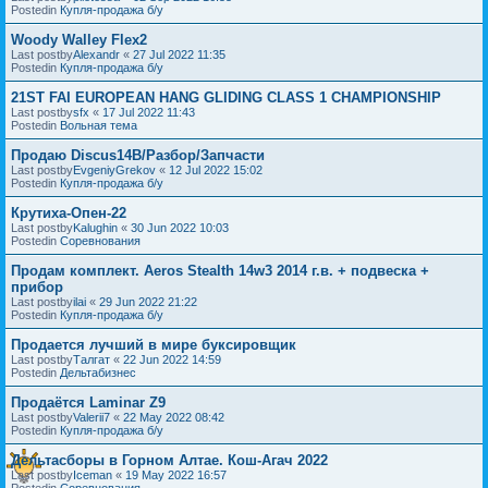
Postedin
Купля-продажа б/у
Woody Walley Flex2
Last postby
Alexandr
«
27 Jul 2022 11:35
Postedin
Купля-продажа б/у
21ST FAI EUROPEAN HANG GLIDING CLASS 1 CHAMPIONSHIP
Last postby
sfx
«
17 Jul 2022 11:43
Postedin
Вольная тема
Продаю Discus14B/Разбор/Запчасти
Last postby
EvgeniyGrekov
«
12 Jul 2022 15:02
Postedin
Купля-продажа б/у
Крутиха-Опен-22
Last postby
Kalughin
«
30 Jun 2022 10:03
Postedin
Соревнования
Продам комплект. Aeros Stealth 14w3 2014 г.в. + подвеска +
прибор
Last postby
ilai
«
29 Jun 2022 21:22
Postedin
Купля-продажа б/у
Продается лучший в мире буксировщик
Last postby
Талгат
«
22 Jun 2022 14:59
Postedin
Дельтабизнес
Продаётся Laminar Z9
Last postby
Valerii7
«
22 May 2022 08:42
Postedin
Купля-продажа б/у
Дельтасборы в Горном Алтае. Кош-Агач 2022
Last postby
Iceman
«
19 May 2022 16:57
Postedin
Соревнования