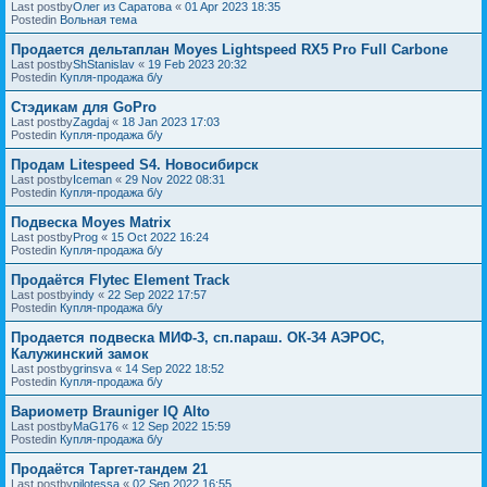
Last postby
Олег из Саратова
«
01 Apr 2023 18:35
Postedin
Вольная тема
Продается дельтаплан Moyes Lightspeed RX5 Pro Full Carbone
Last postby
ShStanislav
«
19 Feb 2023 20:32
Postedin
Купля-продажа б/у
Стэдикам для GoPro
Last postby
Zagdaj
«
18 Jan 2023 17:03
Postedin
Купля-продажа б/у
Продам Litespeed S4. Новосибирск
Last postby
Iceman
«
29 Nov 2022 08:31
Postedin
Купля-продажа б/у
Подвеска Moyes Matrix
Last postby
Prog
«
15 Oct 2022 16:24
Postedin
Купля-продажа б/у
Продаётся Flytec Element Track
Last postby
indy
«
22 Sep 2022 17:57
Postedin
Купля-продажа б/у
Продается подвеска МИФ-3, сп.параш. ОК-34 АЭРОС,
Калужинский замок
Last postby
grinsva
«
14 Sep 2022 18:52
Postedin
Купля-продажа б/у
Вариометр Brauniger IQ Alto
Last postby
MaG176
«
12 Sep 2022 15:59
Postedin
Купля-продажа б/у
Продаётся Таргет-тандем 21
Last postby
pilotessa
«
02 Sep 2022 16:55