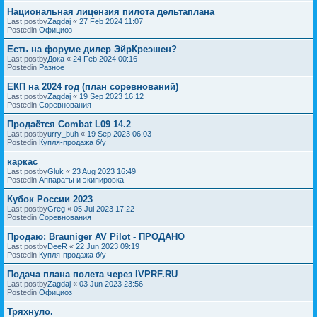
Национальная лицензия пилота дельтаплана
Last postby
Zagdaj
«
27 Feb 2024 11:07
Postedin
Официоз
Есть на форуме дилер ЭйрКреэшен?
Last postby
Дока
«
24 Feb 2024 00:16
Postedin
Разное
ЕКП на 2024 год (план соревнований)
Last postby
Zagdaj
«
19 Sep 2023 16:12
Postedin
Соревнования
Продаётся Combat L09 14.2
Last postby
urry_buh
«
19 Sep 2023 06:03
Postedin
Купля-продажа б/у
каркас
Last postby
Gluk
«
23 Aug 2023 16:49
Postedin
Аппараты и экипировка
Кубок России 2023
Last postby
Greg
«
05 Jul 2023 17:22
Postedin
Соревнования
Продаю: Brauniger AV Pilot - ПРОДАНО
Last postby
DeeR
«
22 Jun 2023 09:19
Postedin
Купля-продажа б/у
Подача плана полета через IVPRF.RU
Last postby
Zagdaj
«
03 Jun 2023 23:56
Postedin
Официоз
Тряхнуло.