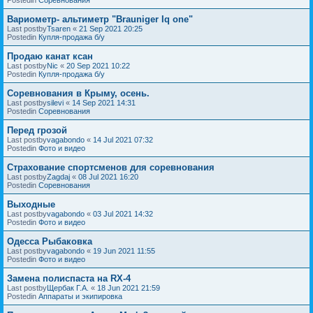
Вариометр- альтиметр "Brauniger Iq one"
Last postby
Tsaren
«
21 Sep 2021 20:25
Postedin
Купля-продажа б/у
Продаю канат ксан
Last postby
Nic
«
20 Sep 2021 10:22
Postedin
Купля-продажа б/у
Соревнования в Крыму, осень.
Last postby
silevi
«
14 Sep 2021 14:31
Postedin
Соревнования
Перед грозой
Last postby
vagabondo
«
14 Jul 2021 07:32
Postedin
Фото и видео
Страхование спортсменов для соревнования
Last postby
Zagdaj
«
08 Jul 2021 16:20
Postedin
Соревнования
Выходные
Last postby
vagabondo
«
03 Jul 2021 14:32
Postedin
Фото и видео
Одесса Рыбаковка
Last postby
vagabondo
«
19 Jun 2021 11:55
Postedin
Фото и видео
Замена полиспаста на RX-4
Last postby
Щербак Г.А.
«
18 Jun 2021 21:59
Postedin
Аппараты и экипировка