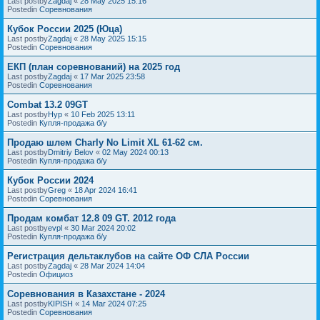
Last postby
Zagdaj
«
28 May 2025 15:16
Postedin
Соревнования
Кубок России 2025 (Юца)
Last postby
Zagdaj
«
28 May 2025 15:15
Postedin
Соревнования
ЕКП (план соревнований) на 2025 год
Last postby
Zagdaj
«
17 Mar 2025 23:58
Postedin
Соревнования
Combat 13.2 09GT
Last postby
Нур
«
10 Feb 2025 13:11
Postedin
Купля-продажа б/у
Продаю шлем Charly No Limit XL 61-62 см.
Last postby
Dmitriy Belov
«
02 May 2024 00:13
Postedin
Купля-продажа б/у
Кубок России 2024
Last postby
Greg
«
18 Apr 2024 16:41
Postedin
Соревнования
Продам комбат 12.8 09 GT. 2012 года
Last postby
evpl
«
30 Mar 2024 20:02
Postedin
Купля-продажа б/у
Регистрация дельтаклубов на сайте ОФ СЛА России
Last postby
Zagdaj
«
28 Mar 2024 14:04
Postedin
Официоз
Соревнования в Казахстане - 2024
Last postby
KIPISH
«
14 Mar 2024 07:25
Postedin
Соревнования