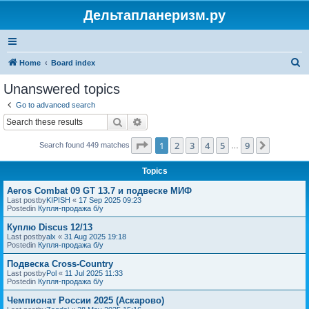
Дельтапланеризм.ру
S
Home
Board index
e
Unanswered topics
a
Go to advanced search
r
Search
Advanced search
c
Page
1
of
9
1
2
3
4
5
9
Next
Search found 449 matches
h
…
Topics
Aeros Combat 09 GT 13.7 и подвеске МИФ
Last postby
KIPISH
«
17 Sep 2025 09:23
Postedin
Купля-продажа б/у
Куплю Discus 12/13
Last postby
alx
«
31 Aug 2025 19:18
Postedin
Купля-продажа б/у
Подвеска Cross-Country
Last postby
Pol
«
11 Jul 2025 11:33
Postedin
Купля-продажа б/у
Чемпионат России 2025 (Аскарово)