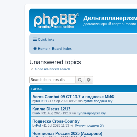
Дельтапланеризм
дельтапланерный спорт в России 
Quick links
Home
Board index
Unanswered topics
Go to advanced search
Search
Advanced search
TOPICS
Aeros Combat 09 GT 13.7 и подвеске МИФ
by
KIPISH
»17 Sep 2025 09:23 »in
Купля-продажа б/у
Куплю Discus 12/13
by
alx
»31 Aug 2025 19:18 »in
Купля-продажа б/у
Подвеска Cross-Country
by
Pol
»11 Jul 2025 11:33 »in
Купля-продажа б/у
Чемпионат России 2025 (Аскарово)