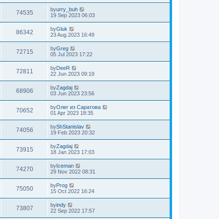
by
urry_buh
74535
19 Sep 2023 06:03
by
Gluk
86342
23 Aug 2023 16:49
by
Greg
72715
05 Jul 2023 17:22
by
DeeR
72811
22 Jun 2023 09:19
by
Zagdaj
68906
03 Jun 2023 23:56
by
Олег из Саратова
70652
01 Apr 2023 18:35
by
ShStanislav
74056
19 Feb 2023 20:32
by
Zagdaj
73915
18 Jan 2023 17:03
by
Iceman
74270
29 Nov 2022 08:31
by
Prog
75050
15 Oct 2022 16:24
by
indy
73807
22 Sep 2022 17:57