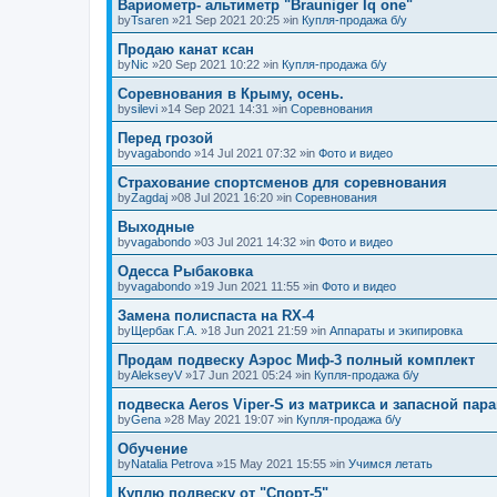
Вариометр- альтиметр "Brauniger Iq one"
by
Tsaren
»21 Sep 2021 20:25 »in
Купля-продажа б/у
Продаю канат ксан
by
Nic
»20 Sep 2021 10:22 »in
Купля-продажа б/у
Соревнования в Крыму, осень.
by
silevi
»14 Sep 2021 14:31 »in
Соревнования
Перед грозой
by
vagabondo
»14 Jul 2021 07:32 »in
Фото и видео
Страхование спортсменов для соревнования
by
Zagdaj
»08 Jul 2021 16:20 »in
Соревнования
Выходные
by
vagabondo
»03 Jul 2021 14:32 »in
Фото и видео
Одесса Рыбаковка
by
vagabondo
»19 Jun 2021 11:55 »in
Фото и видео
Замена полиспаста на RX-4
by
Щербак Г.А.
»18 Jun 2021 21:59 »in
Аппараты и экипировка
Продам подвеску Аэрос Миф-3 полный комплект
by
AlekseyV
»17 Jun 2021 05:24 »in
Купля-продажа б/у
подвеска Aeros Viper-S из матрикса и запасной пар
by
Gena
»28 May 2021 19:07 »in
Купля-продажа б/у
Обучение
by
Natalia Petrova
»15 May 2021 15:55 »in
Учимся летать
Куплю подвеску от "Спорт-5"