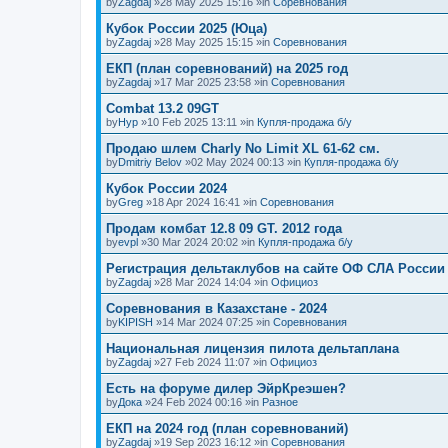
by
Zagdaj
»28 May 2025 15:16 »in
Соревнования
Кубок России 2025 (Юца)
by
Zagdaj
»28 May 2025 15:15 »in
Соревнования
ЕКП (план соревнований) на 2025 год
by
Zagdaj
»17 Mar 2025 23:58 »in
Соревнования
Combat 13.2 09GT
by
Нур
»10 Feb 2025 13:11 »in
Купля-продажа б/у
Продаю шлем Charly No Limit XL 61-62 см.
by
Dmitriy Belov
»02 May 2024 00:13 »in
Купля-продажа б/у
Кубок России 2024
by
Greg
»18 Apr 2024 16:41 »in
Соревнования
Продам комбат 12.8 09 GT. 2012 года
by
evpl
»30 Mar 2024 20:02 »in
Купля-продажа б/у
Регистрация дельтаклубов на сайте ОФ СЛА России
by
Zagdaj
»28 Mar 2024 14:04 »in
Официоз
Соревнования в Казахстане - 2024
by
KIPISH
»14 Mar 2024 07:25 »in
Соревнования
Национальная лицензия пилота дельтаплана
by
Zagdaj
»27 Feb 2024 11:07 »in
Официоз
Есть на форуме дилер ЭйрКреэшен?
by
Дока
»24 Feb 2024 00:16 »in
Разное
ЕКП на 2024 год (план соревнований)
by
Zagdaj
»19 Sep 2023 16:12 »in
Соревнования