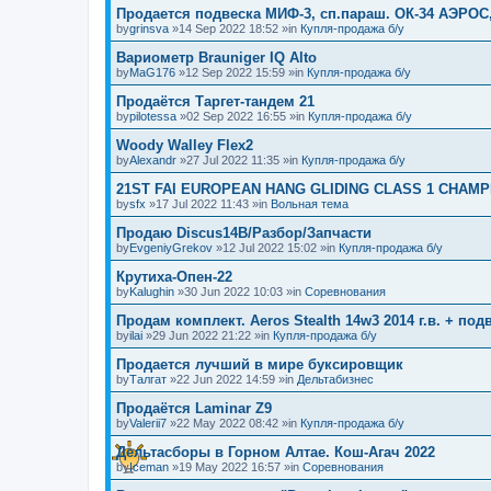
Продается подвеска МИФ-3, сп.параш. ОК-34 АЭРОС
by
grinsva
»14 Sep 2022 18:52 »in
Купля-продажа б/у
Вариометр Brauniger IQ Alto
by
MaG176
»12 Sep 2022 15:59 »in
Купля-продажа б/у
Продаётся Таргет-тандем 21
by
pilotessa
»02 Sep 2022 16:55 »in
Купля-продажа б/у
Woody Walley Flex2
by
Alexandr
»27 Jul 2022 11:35 »in
Купля-продажа б/у
21ST FAI EUROPEAN HANG GLIDING CLASS 1 CHAMP
by
sfx
»17 Jul 2022 11:43 »in
Вольная тема
Продаю Discus14B/Разбор/Запчасти
by
EvgeniyGrekov
»12 Jul 2022 15:02 »in
Купля-продажа б/у
Крутиха-Опен-22
by
Kalughin
»30 Jun 2022 10:03 »in
Соревнования
Продам комплект. Aeros Stealth 14w3 2014 г.в. + по
by
ilai
»29 Jun 2022 21:22 »in
Купля-продажа б/у
Продается лучший в мире буксировщик
by
Талгат
»22 Jun 2022 14:59 »in
Дельтабизнес
Продаётся Laminar Z9
by
Valerii7
»22 May 2022 08:42 »in
Купля-продажа б/у
Дельтасборы в Горном Алтае. Кош-Агач 2022
by
Iceman
»19 May 2022 16:57 »in
Соревнования