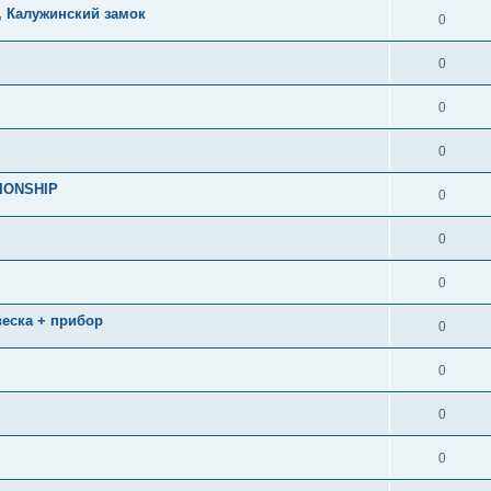
, Калужинский замок
0
0
0
0
IONSHIP
0
0
0
двеска + прибор
0
0
0
0