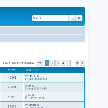
Search
Advanced search
Page
1
of
9
1
2
3
4
5
9
Next
Search found 449 matches
…
VIEWS
LAST POST
by
KIPISH
49863
17 Sep 2025 09:23
by
alx
48621
31 Aug 2025 19:18
by
Pol
43948
11 Jul 2025 11:33
by
Zagdaj
85036
28 May 2025 15:16