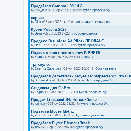
Продаётся Combat L09 14.2
by
urry_buh
»19 Sep 2023 06:03 »in
Купля-продажа б/у
каркас
by
Gluk
»23 Aug 2023 16:49 »in
Аппараты и экипировка
Кубок России 2023
by
Greg
»05 Jul 2023 17:22 »in
Соревнования
Продаю: Brauniger AV Pilot - ПРОДАНО
by
DeeR
»22 Jun 2023 09:19 »in
Купля-продажа б/у
Подача плана полета через IVPRF.RU
by
Zagdaj
»03 Jun 2023 23:56 »in
Официоз
Тряхнуло.
by
Олег из Саратова
»01 Apr 2023 18:35 »in
Вольная тема
Продается дельтаплан Moyes Lightspeed RX5 Pro Ful
by
ShStanislav
»19 Feb 2023 20:32 »in
Купля-продажа б/у
Стэдикам для GoPro
by
Zagdaj
»18 Jan 2023 17:03 »in
Купля-продажа б/у
Продам Litespeed S4. Новосибирск
by
Iceman
»29 Nov 2022 08:31 »in
Купля-продажа б/у
Подвеска Moyes Matrix
by
Prog
»15 Oct 2022 16:24 »in
Купля-продажа б/у
Продаётся Flytec Element Track
by
indy
»22 Sep 2022 17:57 »in
Купля-продажа б/у