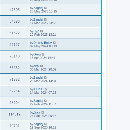
by
Zagdaj
47605
28 May 2025 15:15
by
Zagdaj
54696
17 Mar 2025 23:58
by
Нур
51522
10 Feb 2025 13:11
by
Dmitriy Belov
56127
02 May 2024 00:13
by
Greg
75140
18 Apr 2024 16:41
by
evpl
56852
30 Mar 2024 20:02
by
Zagdaj
71332
28 Mar 2024 14:04
by
KIPISH
62264
14 Mar 2024 07:25
by
Zagdaj
58694
27 Feb 2024 11:07
by
Дока
114519
24 Feb 2024 00:16
by
Zagdaj
79701
19 Sep 2023 16:12