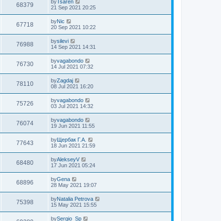
by
Tsaren
68379
21 Sep 2021 20:25
by
Nic
67718
20 Sep 2021 10:22
by
silevi
76988
14 Sep 2021 14:31
by
vagabondo
76730
14 Jul 2021 07:32
by
Zagdaj
78110
08 Jul 2021 16:20
by
vagabondo
75726
03 Jul 2021 14:32
by
vagabondo
76074
19 Jun 2021 11:55
by
Щербак Г.А.
77643
18 Jun 2021 21:59
by
AlekseyV
68480
17 Jun 2021 05:24
by
Gena
68896
28 May 2021 19:07
by
Natalia Petrova
75398
15 May 2021 15:55
by
Sergio_Sp