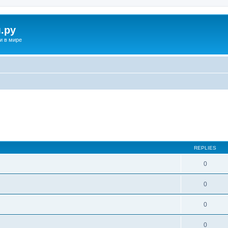
.ру
и в мире
REPLIES
0
0
0
0