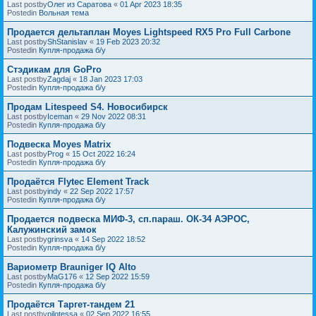
Last postby
Олег из Саратова
«
01 Apr 2023 18:35
Postedin
Вольная тема
Продается дельтаплан Moyes Lightspeed RX5 Pro Full Carbone
Last postby
ShStanislav
«
19 Feb 2023 20:32
Postedin
Купля-продажа б/у
Стэдикам для GoPro
Last postby
Zagdaj
«
18 Jan 2023 17:03
Postedin
Купля-продажа б/у
Продам Litespeed S4. Новосибирск
Last postby
Iceman
«
29 Nov 2022 08:31
Postedin
Купля-продажа б/у
Подвеска Moyes Matrix
Last postby
Prog
«
15 Oct 2022 16:24
Postedin
Купля-продажа б/у
Продаётся Flytec Element Track
Last postby
indy
«
22 Sep 2022 17:57
Postedin
Купля-продажа б/у
Продается подвеска МИФ-3, сп.параш. ОК-34 АЭРОС,
Калужинский замок
Last postby
grinsva
«
14 Sep 2022 18:52
Postedin
Купля-продажа б/у
Вариометр Brauniger IQ Alto
Last postby
MaG176
«
12 Sep 2022 15:59
Postedin
Купля-продажа б/у
Продаётся Таргет-тандем 21
Last postby
pilotessa
«
02 Sep 2022 16:55