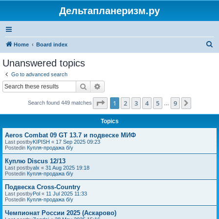
Дельтапланеризм.ру
S
Home
Board index
e
Unanswered topics
a
Go to advanced search
r
Search
Advanced search
c
Page
1
of
9
1
2
3
4
5
9
Next
Search found 449 matches
h
…
Topics
Aeros Combat 09 GT 13.7 и подвеске МИФ
Last postby
KIPISH
«
17 Sep 2025 09:23
Postedin
Купля-продажа б/у
Куплю Discus 12/13
Last postby
alx
«
31 Aug 2025 19:18
Postedin
Купля-продажа б/у
Подвеска Cross-Country
Last postby
Pol
«
11 Jul 2025 11:33
Postedin
Купля-продажа б/у
Чемпионат России 2025 (Аскарово)