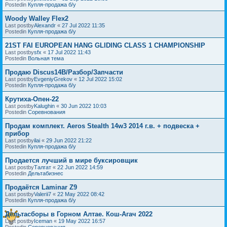
Postedin
Купля-продажа б/у
Woody Walley Flex2
Last postby
Alexandr
«
27 Jul 2022 11:35
Postedin
Купля-продажа б/у
21ST FAI EUROPEAN HANG GLIDING CLASS 1 CHAMPIONSHIP
Last postby
sfx
«
17 Jul 2022 11:43
Postedin
Вольная тема
Продаю Discus14B/Разбор/Запчасти
Last postby
EvgeniyGrekov
«
12 Jul 2022 15:02
Postedin
Купля-продажа б/у
Крутиха-Опен-22
Last postby
Kalughin
«
30 Jun 2022 10:03
Postedin
Соревнования
Продам комплект. Aeros Stealth 14w3 2014 г.в. + подвеска +
прибор
Last postby
ilai
«
29 Jun 2022 21:22
Postedin
Купля-продажа б/у
Продается лучший в мире буксировщик
Last postby
Талгат
«
22 Jun 2022 14:59
Postedin
Дельтабизнес
Продаётся Laminar Z9
Last postby
Valerii7
«
22 May 2022 08:42
Postedin
Купля-продажа б/у
Дельтасборы в Горном Алтае. Кош-Агач 2022
Last postby
Iceman
«
19 May 2022 16:57
Postedin
Соревнования