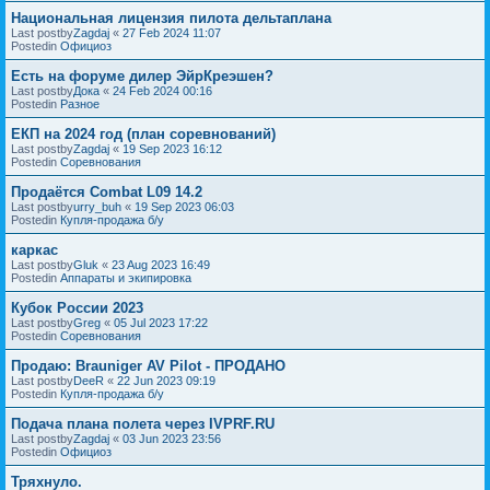
Национальная лицензия пилота дельтаплана
Last postby
Zagdaj
«
27 Feb 2024 11:07
Postedin
Официоз
Есть на форуме дилер ЭйрКреэшен?
Last postby
Дока
«
24 Feb 2024 00:16
Postedin
Разное
ЕКП на 2024 год (план соревнований)
Last postby
Zagdaj
«
19 Sep 2023 16:12
Postedin
Соревнования
Продаётся Combat L09 14.2
Last postby
urry_buh
«
19 Sep 2023 06:03
Postedin
Купля-продажа б/у
каркас
Last postby
Gluk
«
23 Aug 2023 16:49
Postedin
Аппараты и экипировка
Кубок России 2023
Last postby
Greg
«
05 Jul 2023 17:22
Postedin
Соревнования
Продаю: Brauniger AV Pilot - ПРОДАНО
Last postby
DeeR
«
22 Jun 2023 09:19
Postedin
Купля-продажа б/у
Подача плана полета через IVPRF.RU
Last postby
Zagdaj
«
03 Jun 2023 23:56
Postedin
Официоз
Тряхнуло.