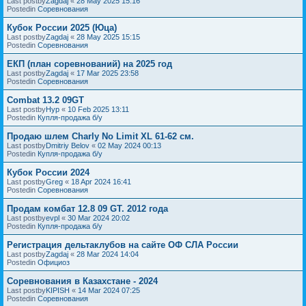
Last postby
Zagdaj
«
28 May 2025 15:16
Postedin
Соревнования
Кубок России 2025 (Юца)
Last postby
Zagdaj
«
28 May 2025 15:15
Postedin
Соревнования
ЕКП (план соревнований) на 2025 год
Last postby
Zagdaj
«
17 Mar 2025 23:58
Postedin
Соревнования
Combat 13.2 09GT
Last postby
Нур
«
10 Feb 2025 13:11
Postedin
Купля-продажа б/у
Продаю шлем Charly No Limit XL 61-62 см.
Last postby
Dmitriy Belov
«
02 May 2024 00:13
Postedin
Купля-продажа б/у
Кубок России 2024
Last postby
Greg
«
18 Apr 2024 16:41
Postedin
Соревнования
Продам комбат 12.8 09 GT. 2012 года
Last postby
evpl
«
30 Mar 2024 20:02
Postedin
Купля-продажа б/у
Регистрация дельтаклубов на сайте ОФ СЛА России
Last postby
Zagdaj
«
28 Mar 2024 14:04
Postedin
Официоз
Соревнования в Казахстане - 2024
Last postby
KIPISH
«
14 Mar 2024 07:25
Postedin
Соревнования