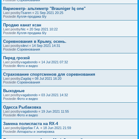
Вариометр- альтиметр "Brauniger Iq one"
Last postby
Tsaren
«
21 Sep 2021 20:25
Postedin
Купля-продажа б/у
Продаю канат ксан
Last postby
Nic
«
20 Sep 2021 10:22
Postedin
Купля-продажа б/у
Соревнования в Крыму, осень.
Last postby
silevi
«
14 Sep 2021 14:31
Postedin
Соревнования
Перед грозой
Last postby
vagabondo
«
14 Jul 2021 07:32
Postedin
Фото и видео
Страхование спортсменов для соревнования
Last postby
Zagdaj
«
08 Jul 2021 16:20
Postedin
Соревнования
Выходные
Last postby
vagabondo
«
03 Jul 2021 14:32
Postedin
Фото и видео
Одесса Рыбаковка
Last postby
vagabondo
«
19 Jun 2021 11:55
Postedin
Фото и видео
Замена полиспаста на RX-4
Last postby
Щербак Г.А.
«
18 Jun 2021 21:59
Postedin
Аппараты и экипировка