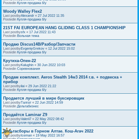
Postedin
Купля-продажа б/у
Woody Walley Flex2
Last postby
Alexandr
«
27 Jul 2022 11:35
Postedin
Купля-продажа б/у
21ST FAI EUROPEAN HANG GLIDING CLASS 1 CHAMPIONSHIP
Last postby
sfx
«
17 Jul 2022 11:43
Postedin
Вольная тема
Продаю Discus14B/Разбор/Запчасти
Last postby
EvgeniyGrekov
«
12 Jul 2022 15:02
Postedin
Купля-продажа б/у
Крутиха-Опен-22
Last postby
Kalughin
«
30 Jun 2022 10:03
Postedin
Соревнования
Продам комплект. Aeros Stealth 14w3 2014 г.в. + подвеска +
прибор
Last postby
ilai
«
29 Jun 2022 21:22
Postedin
Купля-продажа б/у
Продается лучший в мире буксировщик
Last postby
Талгат
«
22 Jun 2022 14:59
Postedin
Дельтабизнес
Продаётся Laminar Z9
Last postby
Valerii7
«
22 May 2022 08:42
Postedin
Купля-продажа б/у
Дельтасборы в Горном Алтае. Кош-Агач 2022
Last postby
Iceman
«
19 May 2022 16:57
Postedin
Соревнования