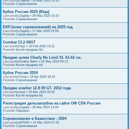
Last postby
Zagdaj
«
28 May 2025 15:16
Postedin
Соревнования
Кубок России 2025 (Юца)
Last postby
Zagdaj
«
28 May 2025 15:15
Postedin
Соревнования
ЕКП (план соревнований) на 2025 год
Last postby
Zagdaj
«
17 Mar 2025 23:58
Postedin
Соревнования
Combat 13.2 09GT
Last postby
Нур
«
10 Feb 2025 13:11
Postedin
Купля-продажа б/у
Продаю шлем Charly No Limit XL 61-62 см.
Last postby
Dmitriy Belov
«
02 May 2024 00:13
Postedin
Купля-продажа б/у
Кубок России 2024
Last postby
Greg
«
18 Apr 2024 16:41
Postedin
Соревнования
Продам комбат 12.8 09 GT. 2012 года
Last postby
evpl
«
30 Mar 2024 20:02
Postedin
Купля-продажа б/у
Регистрация дельтаклубов на сайте ОФ СЛА России
Last postby
Zagdaj
«
28 Mar 2024 14:04
Postedin
Официоз
Соревнования в Казахстане - 2024
Last postby
KIPISH
«
14 Mar 2024 07:25
Postedin
Соревнования