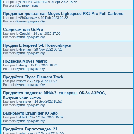
Last postby
Олег из Саратова
«
01 Apr 2023 18:35
Postedin
Вольная тема
Продается дельтаплан Moyes Lightspeed RX5 Pro Full Carbone
Last postby
ShStanislav
«
19 Feb 2023 20:32
Postedin
Купля-продажа б/у
Стэдикам для GoPro
Last postby
Zagdaj
«
18 Jan 2023 17:03
Postedin
Купля-продажа б/у
Продам Litespeed S4. Новосибирск
Last postby
Iceman
«
29 Nov 2022 08:31
Postedin
Купля-продажа б/у
Подвеска Moyes Matrix
Last postby
Prog
«
15 Oct 2022 16:24
Postedin
Купля-продажа б/у
Продаётся Flytec Element Track
Last postby
indy
«
22 Sep 2022 17:57
Postedin
Купля-продажа б/у
Продается подвеска МИФ-3, сп.параш. ОК-34 АЭРОС,
Калужинский замок
Last postby
grinsva
«
14 Sep 2022 18:52
Postedin
Купля-продажа б/у
Вариометр Brauniger IQ Alto
Last postby
MaG176
«
12 Sep 2022 15:59
Postedin
Купля-продажа б/у
Продаётся Таргет-тандем 21
Last postby
pilotessa
«
02 Sep 2022 16:55