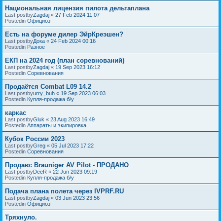
Национальная лицензия пилота дельтаплана
Last postby
Zagdaj
«
27 Feb 2024 11:07
Postedin
Официоз
Есть на форуме дилер ЭйрКреэшен?
Last postby
Дока
«
24 Feb 2024 00:16
Postedin
Разное
ЕКП на 2024 год (план соревнований)
Last postby
Zagdaj
«
19 Sep 2023 16:12
Postedin
Соревнования
Продаётся Combat L09 14.2
Last postby
urry_buh
«
19 Sep 2023 06:03
Postedin
Купля-продажа б/у
каркас
Last postby
Gluk
«
23 Aug 2023 16:49
Postedin
Аппараты и экипировка
Кубок России 2023
Last postby
Greg
«
05 Jul 2023 17:22
Postedin
Соревнования
Продаю: Brauniger AV Pilot - ПРОДАНО
Last postby
DeeR
«
22 Jun 2023 09:19
Postedin
Купля-продажа б/у
Подача плана полета через IVPRF.RU
Last postby
Zagdaj
«
03 Jun 2023 23:56
Postedin
Официоз
Тряхнуло.