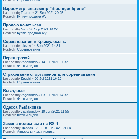
Вариометр- альтиметр "Brauniger Iq one"
Last postby
Tsaren
«
21 Sep 2021 20:25
Postedin
Купля-продажа б/у
Продаю канат ксан
Last postby
Nic
«
20 Sep 2021 10:22
Postedin
Купля-продажа б/у
Соревнования в Крыму, осень.
Last postby
silevi
«
14 Sep 2021 14:31
Postedin
Соревнования
Перед грозой
Last postby
vagabondo
«
14 Jul 2021 07:32
Postedin
Фото и видео
Страхование спортсменов для соревнования
Last postby
Zagdaj
«
08 Jul 2021 16:20
Postedin
Соревнования
Выходные
Last postby
vagabondo
«
03 Jul 2021 14:32
Postedin
Фото и видео
Одесса Рыбаковка
Last postby
vagabondo
«
19 Jun 2021 11:55
Postedin
Фото и видео
Замена полиспаста на RX-4
Last postby
Щербак Г.А.
«
18 Jun 2021 21:59
Postedin
Аппараты и экипировка