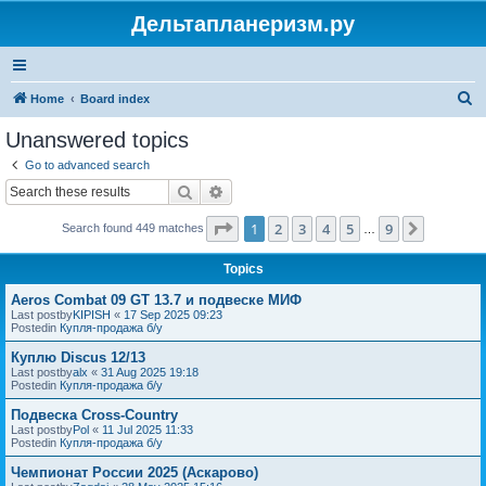
Дельтапланеризм.ру
S
Home
Board index
e
Unanswered topics
a
Go to advanced search
r
Search
Advanced search
c
Page
1
of
9
1
2
3
4
5
9
Next
Search found 449 matches
h
…
Topics
Aeros Combat 09 GT 13.7 и подвеске МИФ
Last postby
KIPISH
«
17 Sep 2025 09:23
Postedin
Купля-продажа б/у
Куплю Discus 12/13
Last postby
alx
«
31 Aug 2025 19:18
Postedin
Купля-продажа б/у
Подвеска Cross-Country
Last postby
Pol
«
11 Jul 2025 11:33
Postedin
Купля-продажа б/у
Чемпионат России 2025 (Аскарово)