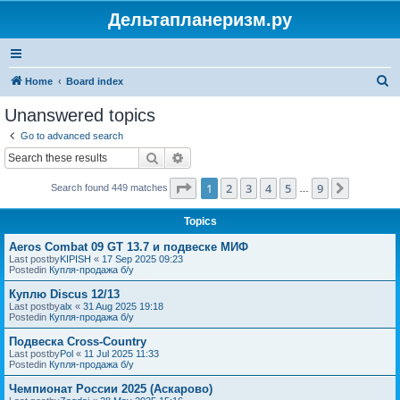
Дельтапланеризм.ру
S
Home
Board index
e
Unanswered topics
a
Go to advanced search
r
Search
Advanced search
c
Page
1
of
9
1
2
3
4
5
9
Next
Search found 449 matches
h
…
Topics
Aeros Combat 09 GT 13.7 и подвеске МИФ
Last postby
KIPISH
«
17 Sep 2025 09:23
Postedin
Купля-продажа б/у
Куплю Discus 12/13
Last postby
alx
«
31 Aug 2025 19:18
Postedin
Купля-продажа б/у
Подвеска Cross-Country
Last postby
Pol
«
11 Jul 2025 11:33
Postedin
Купля-продажа б/у
Чемпионат России 2025 (Аскарово)