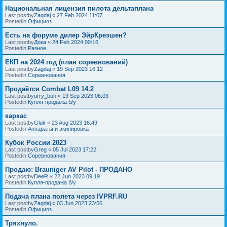
Национальная лицензия пилота дельтаплана
Last postby
Zagdaj
«
27 Feb 2024 11:07
Postedin
Официоз
Есть на форуме дилер ЭйрКреэшен?
Last postby
Дока
«
24 Feb 2024 00:16
Postedin
Разное
ЕКП на 2024 год (план соревнований)
Last postby
Zagdaj
«
19 Sep 2023 16:12
Postedin
Соревнования
Продаётся Combat L09 14.2
Last postby
urry_buh
«
19 Sep 2023 06:03
Postedin
Купля-продажа б/у
каркас
Last postby
Gluk
«
23 Aug 2023 16:49
Postedin
Аппараты и экипировка
Кубок России 2023
Last postby
Greg
«
05 Jul 2023 17:22
Postedin
Соревнования
Продаю: Brauniger AV Pilot - ПРОДАНО
Last postby
DeeR
«
22 Jun 2023 09:19
Postedin
Купля-продажа б/у
Подача плана полета через IVPRF.RU
Last postby
Zagdaj
«
03 Jun 2023 23:56
Postedin
Официоз
Тряхнуло.