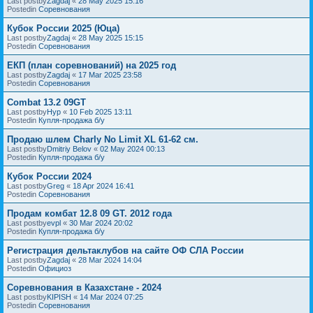
Last postby
Zagdaj
«
28 May 2025 15:16
Postedin
Соревнования
Кубок России 2025 (Юца)
Last postby
Zagdaj
«
28 May 2025 15:15
Postedin
Соревнования
ЕКП (план соревнований) на 2025 год
Last postby
Zagdaj
«
17 Mar 2025 23:58
Postedin
Соревнования
Combat 13.2 09GT
Last postby
Нур
«
10 Feb 2025 13:11
Postedin
Купля-продажа б/у
Продаю шлем Charly No Limit XL 61-62 см.
Last postby
Dmitriy Belov
«
02 May 2024 00:13
Postedin
Купля-продажа б/у
Кубок России 2024
Last postby
Greg
«
18 Apr 2024 16:41
Postedin
Соревнования
Продам комбат 12.8 09 GT. 2012 года
Last postby
evpl
«
30 Mar 2024 20:02
Postedin
Купля-продажа б/у
Регистрация дельтаклубов на сайте ОФ СЛА России
Last postby
Zagdaj
«
28 Mar 2024 14:04
Postedin
Официоз
Соревнования в Казахстане - 2024
Last postby
KIPISH
«
14 Mar 2024 07:25
Postedin
Соревнования