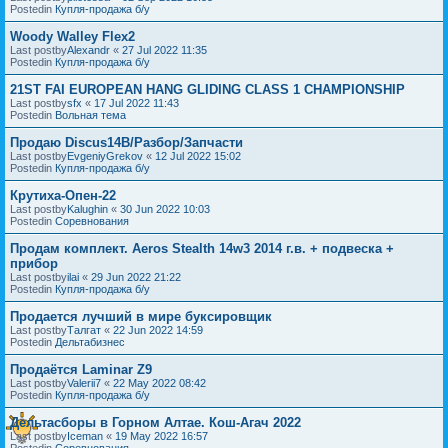
Postedin
Купля-продажа б/у
Woody Walley Flex2
Last postby
Alexandr
«
27 Jul 2022 11:35
Postedin
Купля-продажа б/у
21ST FAI EUROPEAN HANG GLIDING CLASS 1 CHAMPIONSHIP
Last postby
sfx
«
17 Jul 2022 11:43
Postedin
Вольная тема
Продаю Discus14B/Разбор/Запчасти
Last postby
EvgeniyGrekov
«
12 Jul 2022 15:02
Postedin
Купля-продажа б/у
Крутиха-Опен-22
Last postby
Kalughin
«
30 Jun 2022 10:03
Postedin
Соревнования
Продам комплект. Aeros Stealth 14w3 2014 г.в. + подвеска +
прибор
Last postby
ilai
«
29 Jun 2022 21:22
Postedin
Купля-продажа б/у
Продается лучший в мире буксировщик
Last postby
Талгат
«
22 Jun 2022 14:59
Postedin
Дельтабизнес
Продаётся Laminar Z9
Last postby
Valerii7
«
22 May 2022 08:42
Postedin
Купля-продажа б/у
Дельтасборы в Горном Алтае. Кош-Агач 2022
Last postby
Iceman
«
19 May 2022 16:57
Postedin
Соревнования