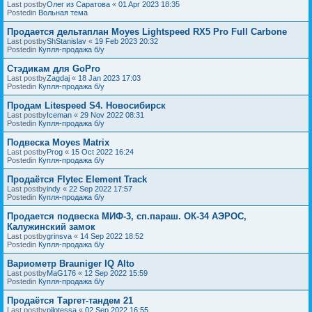
Last postby
Олег из Саратова
«
01 Apr 2023 18:35
Postedin
Вольная тема
Продается дельтаплан Moyes Lightspeed RX5 Pro Full Carbone
Last postby
ShStanislav
«
19 Feb 2023 20:32
Postedin
Купля-продажа б/у
Стэдикам для GoPro
Last postby
Zagdaj
«
18 Jan 2023 17:03
Postedin
Купля-продажа б/у
Продам Litespeed S4. Новосибирск
Last postby
Iceman
«
29 Nov 2022 08:31
Postedin
Купля-продажа б/у
Подвеска Moyes Matrix
Last postby
Prog
«
15 Oct 2022 16:24
Postedin
Купля-продажа б/у
Продаётся Flytec Element Track
Last postby
indy
«
22 Sep 2022 17:57
Postedin
Купля-продажа б/у
Продается подвеска МИФ-3, сп.параш. ОК-34 АЭРОС,
Калужинский замок
Last postby
grinsva
«
14 Sep 2022 18:52
Postedin
Купля-продажа б/у
Вариометр Brauniger IQ Alto
Last postby
MaG176
«
12 Sep 2022 15:59
Postedin
Купля-продажа б/у
Продаётся Таргет-тандем 21
Last postby
pilotessa
«
02 Sep 2022 16:55