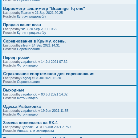
Вариометр- альтиметр "Brauniger Iq one"
Last postby
Tsaren
«
21 Sep 2021 20:25
Postedin
Купля-продажа б/у
Продаю канат ксан
Last postby
Nic
«
20 Sep 2021 10:22
Postedin
Купля-продажа б/у
Соревнования в Крыму, осень.
Last postby
silevi
«
14 Sep 2021 14:31
Postedin
Соревнования
Перед грозой
Last postby
vagabondo
«
14 Jul 2021 07:32
Postedin
Фото и видео
Страхование спортсменов для соревнования
Last postby
Zagdaj
«
08 Jul 2021 16:20
Postedin
Соревнования
Выходные
Last postby
vagabondo
«
03 Jul 2021 14:32
Postedin
Фото и видео
Одесса Рыбаковка
Last postby
vagabondo
«
19 Jun 2021 11:55
Postedin
Фото и видео
Замена полиспаста на RX-4
Last postby
Щербак Г.А.
«
18 Jun 2021 21:59
Postedin
Аппараты и экипировка