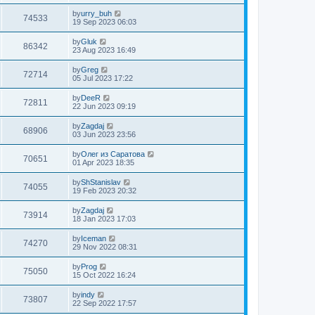
by
urry_buh
74533
19 Sep 2023 06:03
by
Gluk
86342
23 Aug 2023 16:49
by
Greg
72714
05 Jul 2023 17:22
by
DeeR
72811
22 Jun 2023 09:19
by
Zagdaj
68906
03 Jun 2023 23:56
by
Олег из Саратова
70651
01 Apr 2023 18:35
by
ShStanislav
74055
19 Feb 2023 20:32
by
Zagdaj
73914
18 Jan 2023 17:03
by
Iceman
74270
29 Nov 2022 08:31
by
Prog
75050
15 Oct 2022 16:24
by
indy
73807
22 Sep 2022 17:57