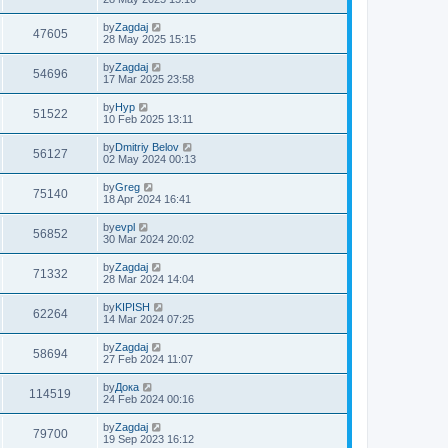
by
Zagdaj
47605
28 May 2025 15:15
by
Zagdaj
54696
17 Mar 2025 23:58
by
Нур
51522
10 Feb 2025 13:11
by
Dmitriy Belov
56127
02 May 2024 00:13
by
Greg
75140
18 Apr 2024 16:41
by
evpl
56852
30 Mar 2024 20:02
by
Zagdaj
71332
28 Mar 2024 14:04
by
KIPISH
62264
14 Mar 2024 07:25
by
Zagdaj
58694
27 Feb 2024 11:07
by
Дока
114519
24 Feb 2024 00:16
by
Zagdaj
79700
19 Sep 2023 16:12