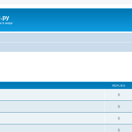
.ру
и в мире
REPLIES
0
0
0
0