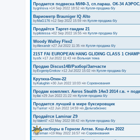
Продается подвеска МИФ-3, сп.параш. ОК-34 АЭРОС
by
grinsva
»14 Sep 2022 18:52 »in
Купля-продажа б/у
Вариометр Brauniger IQ Alto
by
MaG176
»12 Sep 2022 15:59 »in
Купля-продажа б/у
Продаётся Таргет-тандем 21
by
pilotessa
»02 Sep 2022 16:55 »in
Купля-продажа б/у
Woody Walley Flex2
by
Alexandr
»27 Jul 2022 11:35 »in
Купля-продажа б/у
21ST FAI EUROPEAN HANG GLIDING CLASS 1 CHAMP
by
sfx
»17 Jul 2022 11:43 »in
Вольная тема
Продаю Discus14B/Разбор/Запчасти
by
EvgeniyGrekov
»12 Jul 2022 15:02 »in
Купля-продажа б/у
Крутиха-Опен-22
by
Kalughin
»30 Jun 2022 10:03 »in
Соревнования
Продам комплект. Aeros Stealth 14w3 2014 г.в. + по
by
ilai
»29 Jun 2022 21:22 »in
Купля-продажа б/у
Продается лучший в мире буксировщик
by
Талгат
»22 Jun 2022 14:59 »in
Дельтабизнес
Продаётся Laminar Z9
by
Valerii7
»22 May 2022 08:42 »in
Купля-продажа б/у
Дельтасборы в Горном Алтае. Кош-Агач 2022
by
Iceman
»19 May 2022 16:57 »in
Соревнования