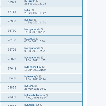
by
Tsaren
68379
21 Sep 2021 20:25
by
Nic
67718
20 Sep 2021 10:22
by
silevi
76988
14 Sep 2021 14:31
by
vagabondo
76730
14 Jul 2021 07:32
by
Zagdaj
78108
08 Jul 2021 16:20
by
vagabondo
75726
03 Jul 2021 14:32
by
vagabondo
76073
19 Jun 2021 11:55
by
Щербак Г.А.
77643
18 Jun 2021 21:59
by
AlekseyV
68480
17 Jun 2021 05:24
by
Gena
68895
28 May 2021 19:07
by
Natalia Petrova
75396
15 May 2021 15:55
by
Sergio_Sp