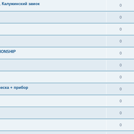
, Калужинский замок
0
0
0
0
IONSHIP
0
0
0
двеска + прибор
0
0
0
0