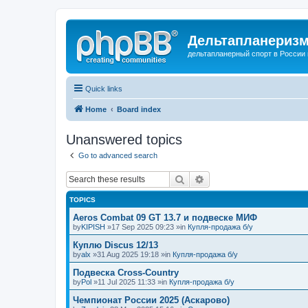
Дельтапланеризм
дельтапланерный спорт в России 
Quick links
Home
Board index
Unanswered topics
Go to advanced search
Search
Advanced search
TOPICS
Aeros Combat 09 GT 13.7 и подвеске МИФ
by
KIPISH
»17 Sep 2025 09:23 »in
Купля-продажа б/у
Куплю Discus 12/13
by
alx
»31 Aug 2025 19:18 »in
Купля-продажа б/у
Подвеска Cross-Country
by
Pol
»11 Jul 2025 11:33 »in
Купля-продажа б/у
Чемпионат России 2025 (Аскарово)