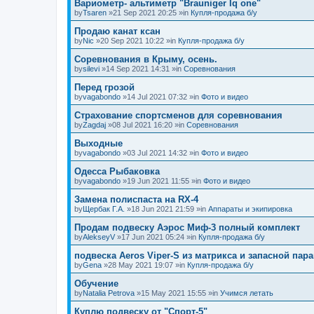
Вариометр- альтиметр "Brauniger Iq one"
by
Tsaren
»21 Sep 2021 20:25 »in
Купля-продажа б/у
Продаю канат ксан
by
Nic
»20 Sep 2021 10:22 »in
Купля-продажа б/у
Соревнования в Крыму, осень.
by
silevi
»14 Sep 2021 14:31 »in
Соревнования
Перед грозой
by
vagabondo
»14 Jul 2021 07:32 »in
Фото и видео
Страхование спортсменов для соревнования
by
Zagdaj
»08 Jul 2021 16:20 »in
Соревнования
Выходные
by
vagabondo
»03 Jul 2021 14:32 »in
Фото и видео
Одесса Рыбаковка
by
vagabondo
»19 Jun 2021 11:55 »in
Фото и видео
Замена полиспаста на RX-4
by
Щербак Г.А.
»18 Jun 2021 21:59 »in
Аппараты и экипировка
Продам подвеску Аэрос Миф-3 полный комплект
by
AlekseyV
»17 Jun 2021 05:24 »in
Купля-продажа б/у
подвеска Aeros Viper-S из матрикса и запасной пар
by
Gena
»28 May 2021 19:07 »in
Купля-продажа б/у
Обучение
by
Natalia Petrova
»15 May 2021 15:55 »in
Учимся летать
Куплю подвеску от "Спорт-5"