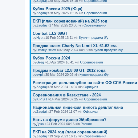
by
Zagdaj
»28 May 2025 15:16 »in
Соревнования
Кубок России 2025 (Юца)
by
Zagdaj
»28 May 2025 15:15 »in
Соревнования
ЕКП (план соревнований) на 2025 год
by
Zagdaj
»17 Mar 2025 23:58 »in
Соревнования
Combat 13.2 09GT
by
Нур
»10 Feb 2025 13:11 »in
Купля-продажа б/у
Продаю шлем Charly No Limit XL 61-62 см.
by
Dmitriy Belov
»02 May 2024 00:13 »in
Купля-продажа б/у
Кубок России 2024
by
Greg
»18 Apr 2024 16:41 »in
Соревнования
Продам комбат 12.8 09 GT. 2012 года
by
evpl
»30 Mar 2024 20:02 »in
Купля-продажа б/у
Регистрация дельтаклубов на сайте ОФ СЛА России
by
Zagdaj
»28 Mar 2024 14:04 »in
Официоз
Соревнования в Казахстане - 2024
by
KIPISH
»14 Mar 2024 07:25 »in
Соревнования
Национальная лицензия пилота дельтаплана
by
Zagdaj
»27 Feb 2024 11:07 »in
Официоз
Есть на форуме дилер ЭйрКреэшен?
by
Дока
»24 Feb 2024 00:16 »in
Разное
ЕКП на 2024 год (план соревнований)
by
Zagdaj
»19 Sep 2023 16:12 »in
Соревнования