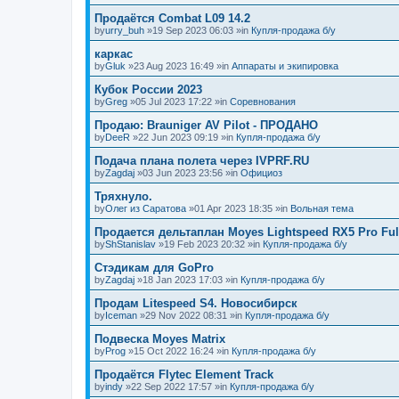
Продаётся Combat L09 14.2
by
urry_buh
»19 Sep 2023 06:03 »in
Купля-продажа б/у
каркас
by
Gluk
»23 Aug 2023 16:49 »in
Аппараты и экипировка
Кубок России 2023
by
Greg
»05 Jul 2023 17:22 »in
Соревнования
Продаю: Brauniger AV Pilot - ПРОДАНО
by
DeeR
»22 Jun 2023 09:19 »in
Купля-продажа б/у
Подача плана полета через IVPRF.RU
by
Zagdaj
»03 Jun 2023 23:56 »in
Официоз
Тряхнуло.
by
Олег из Саратова
»01 Apr 2023 18:35 »in
Вольная тема
Продается дельтаплан Moyes Lightspeed RX5 Pro Ful
by
ShStanislav
»19 Feb 2023 20:32 »in
Купля-продажа б/у
Стэдикам для GoPro
by
Zagdaj
»18 Jan 2023 17:03 »in
Купля-продажа б/у
Продам Litespeed S4. Новосибирск
by
Iceman
»29 Nov 2022 08:31 »in
Купля-продажа б/у
Подвеска Moyes Matrix
by
Prog
»15 Oct 2022 16:24 »in
Купля-продажа б/у
Продаётся Flytec Element Track
by
indy
»22 Sep 2022 17:57 »in
Купля-продажа б/у