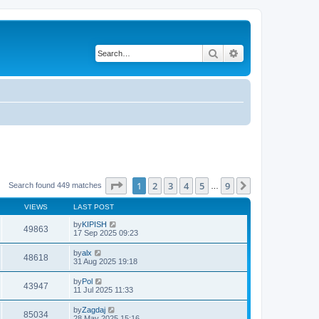
Search
Advanced search
Page
1
of
9
1
2
3
4
5
9
Next
Search found 449 matches
…
VIEWS
LAST POST
by
KIPISH
49863
17 Sep 2025 09:23
by
alx
48618
31 Aug 2025 19:18
by
Pol
43947
11 Jul 2025 11:33
by
Zagdaj
85034
28 May 2025 15:16