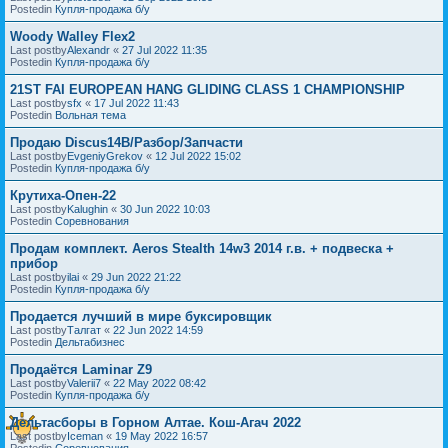
Postedin
Купля-продажа б/у
Woody Walley Flex2
Last postby
Alexandr
«
27 Jul 2022 11:35
Postedin
Купля-продажа б/у
21ST FAI EUROPEAN HANG GLIDING CLASS 1 CHAMPIONSHIP
Last postby
sfx
«
17 Jul 2022 11:43
Postedin
Вольная тема
Продаю Discus14B/Разбор/Запчасти
Last postby
EvgeniyGrekov
«
12 Jul 2022 15:02
Postedin
Купля-продажа б/у
Крутиха-Опен-22
Last postby
Kalughin
«
30 Jun 2022 10:03
Postedin
Соревнования
Продам комплект. Aeros Stealth 14w3 2014 г.в. + подвеска +
прибор
Last postby
ilai
«
29 Jun 2022 21:22
Postedin
Купля-продажа б/у
Продается лучший в мире буксировщик
Last postby
Талгат
«
22 Jun 2022 14:59
Postedin
Дельтабизнес
Продаётся Laminar Z9
Last postby
Valerii7
«
22 May 2022 08:42
Postedin
Купля-продажа б/у
Дельтасборы в Горном Алтае. Кош-Агач 2022
Last postby
Iceman
«
19 May 2022 16:57
Postedin
Соревнования