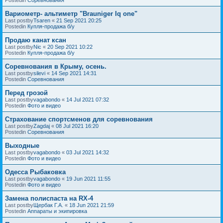
Вариометр- альтиметр "Brauniger Iq one"
Last postby
Tsaren
«
21 Sep 2021 20:25
Postedin
Купля-продажа б/у
Продаю канат ксан
Last postby
Nic
«
20 Sep 2021 10:22
Postedin
Купля-продажа б/у
Соревнования в Крыму, осень.
Last postby
silevi
«
14 Sep 2021 14:31
Postedin
Соревнования
Перед грозой
Last postby
vagabondo
«
14 Jul 2021 07:32
Postedin
Фото и видео
Страхование спортсменов для соревнования
Last postby
Zagdaj
«
08 Jul 2021 16:20
Postedin
Соревнования
Выходные
Last postby
vagabondo
«
03 Jul 2021 14:32
Postedin
Фото и видео
Одесса Рыбаковка
Last postby
vagabondo
«
19 Jun 2021 11:55
Postedin
Фото и видео
Замена полиспаста на RX-4
Last postby
Щербак Г.А.
«
18 Jun 2021 21:59
Postedin
Аппараты и экипировка