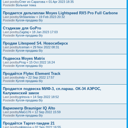
Last postby
Олег из Саратова
«
01 Apr 2023 18:35
Postedin
Вольная тема
Продается дельтаплан Moyes Lightspeed RX5 Pro Full Carbone
Last postby
ShStanislav
«
19 Feb 2023 20:32
Postedin
Купля-продажа б/у
Стэдикам для GoPro
Last postby
Zagdaj
«
18 Jan 2023 17:03
Postedin
Купля-продажа б/у
Продам Litespeed S4. Новосибирск
Last postby
Iceman
«
29 Nov 2022 08:31
Postedin
Купля-продажа б/у
Подвеска Moyes Matrix
Last postby
Prog
«
15 Oct 2022 16:24
Postedin
Купля-продажа б/у
Продаётся Flytec Element Track
Last postby
indy
«
22 Sep 2022 17:57
Postedin
Купля-продажа б/у
Продается подвеска МИФ-3, сп.параш. ОК-34 АЭРОС,
Калужинский замок
Last postby
grinsva
«
14 Sep 2022 18:52
Postedin
Купля-продажа б/у
Вариометр Brauniger IQ Alto
Last postby
MaG176
«
12 Sep 2022 15:59
Postedin
Купля-продажа б/у
Продаётся Таргет-тандем 21
Last postby
pilotessa
«
02 Sep 2022 16:55