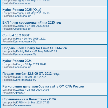
Last postby
Zagdaj
«
28 May 2025 15:16
Postedin
Соревнования
Кубок России 2025 (Юца)
Last postby
Zagdaj
«
28 May 2025 15:15
Postedin
Соревнования
ЕКП (план соревнований) на 2025 год
Last postby
Zagdaj
«
17 Mar 2025 23:58
Postedin
Соревнования
Combat 13.2 09GT
Last postby
Нур
«
10 Feb 2025 13:11
Postedin
Купля-продажа б/у
Продаю шлем Charly No Limit XL 61-62 см.
Last postby
Dmitriy Belov
«
02 May 2024 00:13
Postedin
Купля-продажа б/у
Кубок России 2024
Last postby
Greg
«
18 Apr 2024 16:41
Postedin
Соревнования
Продам комбат 12.8 09 GT. 2012 года
Last postby
evpl
«
30 Mar 2024 20:02
Postedin
Купля-продажа б/у
Регистрация дельтаклубов на сайте ОФ СЛА России
Last postby
Zagdaj
«
28 Mar 2024 14:04
Postedin
Официоз
Соревнования в Казахстане - 2024
Last postby
KIPISH
«
14 Mar 2024 07:25
Postedin
Соревнования