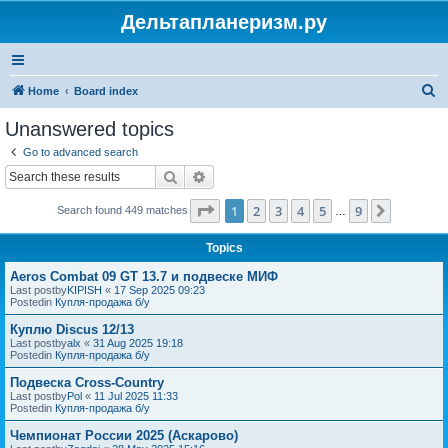
Дельтапланеризм.ру
S
Home
Board index
e
Unanswered topics
a
Go to advanced search
r
Search
Advanced search
c
Page
1
of
9
1
2
3
4
5
9
Next
Search found 449 matches
h
…
Topics
Aeros Combat 09 GT 13.7 и подвеске МИФ
Last postby
KIPISH
«
17 Sep 2025 09:23
Postedin
Купля-продажа б/у
Куплю Discus 12/13
Last postby
alx
«
31 Aug 2025 19:18
Postedin
Купля-продажа б/у
Подвеска Cross-Country
Last postby
Pol
«
11 Jul 2025 11:33
Postedin
Купля-продажа б/у
Чемпионат России 2025 (Аскарово)