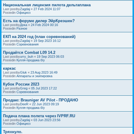
Национальная лицензия пилота дельтаплана
Last postby
Zagdaj
«
27 Feb 2024 11:07
Postedin
Официоз
Есть на форуме дилер ЭйрКреэшен?
Last postby
Дока
«
24 Feb 2024 00:16
Postedin
Разное
ЕКП на 2024 год (план соревнований)
Last postby
Zagdaj
«
19 Sep 2023 16:12
Postedin
Соревнования
Продаётся Combat L09 14.2
Last postby
urry_buh
«
19 Sep 2023 06:03
Postedin
Купля-продажа б/у
каркас
Last postby
Gluk
«
23 Aug 2023 16:49
Postedin
Аппараты и экипировка
Кубок России 2023
Last postby
Greg
«
05 Jul 2023 17:22
Postedin
Соревнования
Продаю: Brauniger AV Pilot - ПРОДАНО
Last postby
DeeR
«
22 Jun 2023 09:19
Postedin
Купля-продажа б/у
Подача плана полета через IVPRF.RU
Last postby
Zagdaj
«
03 Jun 2023 23:56
Postedin
Официоз
Тряхнуло.