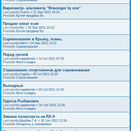
Вариометр- альтиметр "Brauniger Iq one"
Last postby
Tsaren
«
21 Sep 2021 20:25
Postedin
Купля-продажа б/у
Продаю канат ксан
Last postby
Nic
«
20 Sep 2021 10:22
Postedin
Купля-продажа б/у
Соревнования в Крыму, осень.
Last postby
silevi
«
14 Sep 2021 14:31
Postedin
Соревнования
Перед грозой
Last postby
vagabondo
«
14 Jul 2021 07:32
Postedin
Фото и видео
Страхование спортсменов для соревнования
Last postby
Zagdaj
«
08 Jul 2021 16:20
Postedin
Соревнования
Выходные
Last postby
vagabondo
«
03 Jul 2021 14:32
Postedin
Фото и видео
Одесса Рыбаковка
Last postby
vagabondo
«
19 Jun 2021 11:55
Postedin
Фото и видео
Замена полиспаста на RX-4
Last postby
Щербак Г.А.
«
18 Jun 2021 21:59
Postedin
Аппараты и экипировка