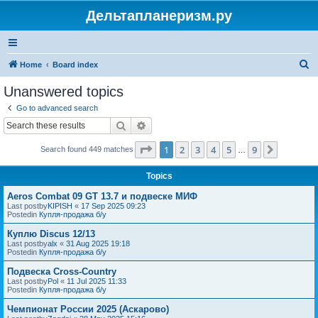
Дельтапланеризм.ру
S
Home
Board index
e
Unanswered topics
a
Go to advanced search
r
Search
Advanced search
c
Page
1
of
9
1
2
3
4
5
9
Next
Search found 449 matches
h
…
Topics
Aeros Combat 09 GT 13.7 и подвеске МИФ
Last postby
KIPISH
«
17 Sep 2025 09:23
Postedin
Купля-продажа б/у
Куплю Discus 12/13
Last postby
alx
«
31 Aug 2025 19:18
Postedin
Купля-продажа б/у
Подвеска Cross-Country
Last postby
Pol
«
11 Jul 2025 11:33
Postedin
Купля-продажа б/у
Чемпионат России 2025 (Аскарово)