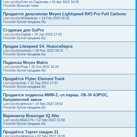
Last postby
Олег из Саратова
«
01 Apr 2023 18:35
Postedin
Вольная тема
Продается дельтаплан Moyes Lightspeed RX5 Pro Full Carbone
Last postby
ShStanislav
«
19 Feb 2023 20:32
Postedin
Купля-продажа б/у
Стэдикам для GoPro
Last postby
Zagdaj
«
18 Jan 2023 17:03
Postedin
Купля-продажа б/у
Продам Litespeed S4. Новосибирск
Last postby
Iceman
«
29 Nov 2022 08:31
Postedin
Купля-продажа б/у
Подвеска Moyes Matrix
Last postby
Prog
«
15 Oct 2022 16:24
Postedin
Купля-продажа б/у
Продаётся Flytec Element Track
Last postby
indy
«
22 Sep 2022 17:57
Postedin
Купля-продажа б/у
Продается подвеска МИФ-3, сп.параш. ОК-34 АЭРОС,
Калужинский замок
Last postby
grinsva
«
14 Sep 2022 18:52
Postedin
Купля-продажа б/у
Вариометр Brauniger IQ Alto
Last postby
MaG176
«
12 Sep 2022 15:59
Postedin
Купля-продажа б/у
Продаётся Таргет-тандем 21
Last postby
pilotessa
«
02 Sep 2022 16:55