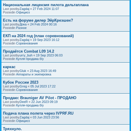
Национальная лицензия пилота дельтаплана
Last postby
Zagdaj
«
27 Feb 2024 11:07
Postedin
Официоз
Есть на форуме дилер ЭйрКреэшен?
Last postby
Дока
«
24 Feb 2024 00:16
Postedin
Разное
ЕКП на 2024 год (план соревнований)
Last postby
Zagdaj
«
19 Sep 2023 16:12
Postedin
Соревнования
Продаётся Combat L09 14.2
Last postby
urry_buh
«
19 Sep 2023 06:03
Postedin
Купля-продажа б/у
каркас
Last postby
Gluk
«
23 Aug 2023 16:49
Postedin
Аппараты и экипировка
Кубок России 2023
Last postby
Greg
«
05 Jul 2023 17:22
Postedin
Соревнования
Продаю: Brauniger AV Pilot - ПРОДАНО
Last postby
DeeR
«
22 Jun 2023 09:19
Postedin
Купля-продажа б/у
Подача плана полета через IVPRF.RU
Last postby
Zagdaj
«
03 Jun 2023 23:56
Postedin
Официоз
Тряхнуло.