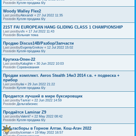
Postedin
Купля-продажа б/у
Woody Walley Flex2
Last postby
Alexandr
«
27 Jul 2022 11:35
Postedin
Купля-продажа б/у
21ST FAI EUROPEAN HANG GLIDING CLASS 1 CHAMPIONSHIP
Last postby
sfx
«
17 Jul 2022 11:43
Postedin
Вольная тема
Продаю Discus14B/Разбор/Запчасти
Last postby
EvgeniyGrekov
«
12 Jul 2022 15:02
Postedin
Купля-продажа б/у
Крутиха-Опен-22
Last postby
Kalughin
«
30 Jun 2022 10:03
Postedin
Соревнования
Продам комплект. Aeros Stealth 14w3 2014 г.в. + подвеска +
прибор
Last postby
ilai
«
29 Jun 2022 21:22
Postedin
Купля-продажа б/у
Продается лучший в мире буксировщик
Last postby
Талгат
«
22 Jun 2022 14:59
Postedin
Дельтабизнес
Продаётся Laminar Z9
Last postby
Valerii7
«
22 May 2022 08:42
Postedin
Купля-продажа б/у
Дельтасборы в Горном Алтае. Кош-Агач 2022
Last postby
Iceman
«
19 May 2022 16:57
Postedin
Соревнования