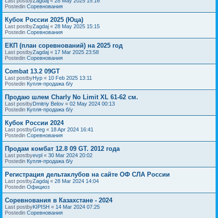
Last postby
Zagdaj
«
28 May 2025 15:16
Postedin
Соревнования
Кубок России 2025 (Юца)
Last postby
Zagdaj
«
28 May 2025 15:15
Postedin
Соревнования
ЕКП (план соревнований) на 2025 год
Last postby
Zagdaj
«
17 Mar 2025 23:58
Postedin
Соревнования
Combat 13.2 09GT
Last postby
Нур
«
10 Feb 2025 13:11
Postedin
Купля-продажа б/у
Продаю шлем Charly No Limit XL 61-62 см.
Last postby
Dmitriy Belov
«
02 May 2024 00:13
Postedin
Купля-продажа б/у
Кубок России 2024
Last postby
Greg
«
18 Apr 2024 16:41
Postedin
Соревнования
Продам комбат 12.8 09 GT. 2012 года
Last postby
evpl
«
30 Mar 2024 20:02
Postedin
Купля-продажа б/у
Регистрация дельтаклубов на сайте ОФ СЛА России
Last postby
Zagdaj
«
28 Mar 2024 14:04
Postedin
Официоз
Соревнования в Казахстане - 2024
Last postby
KIPISH
«
14 Mar 2024 07:25
Postedin
Соревнования