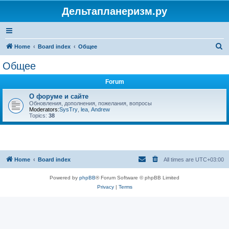
Дельтапланеризм.ру
S
Home
Board index
Общее
e
Общее
a
Forum
r
c
О форуме и сайте
Обновления, дополнения, пожелания, вопросы
h
Moderators:
SysTry
,
lea
,
Andrew
Topics:
38
Home
Board index
All times are
UTC+03:00
Powered by
phpBB
® Forum Software © phpBB Limited
Privacy
|
Terms