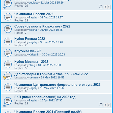
Last postby
sucleta
«
31 Mar 2023 15:26
Replies:
20
1
2
Чемпионат России 2022
Last postby
Zagdaj
«
31 Aug 2022 19:27
Replies:
13
Соревнования в Казахстане - 2022
Last postby
selena
«
09 Aug 2022 10:25
Replies:
7
Кубок России 2022
Last postby
Zagdaj
«
30 Jun 2022 17:46
Replies:
7
Крутиха-Опен-22
Last postby
Kalughin
«
30 Jun 2022 10:03
Кубок Москвы - 2022
Last postby
Greg
«
01 Jun 2022 15:30
Replies:
5
Дельтасборы в Горном Алтае. Кош-Агач 2022
Last postby
Iceman
«
19 May 2022 16:57
Чемпионат Центрального федерального округа 2022
Last postby
Zagdaj
«
16 May 2022 17:56
Replies:
6
ЕКП (план соревнований) на 2022 год
Last postby
Zagdaj
«
13 Apr 2022 17:33
Replies:
19
1
2
Чемпионат России 2021 (Парящий полёт)