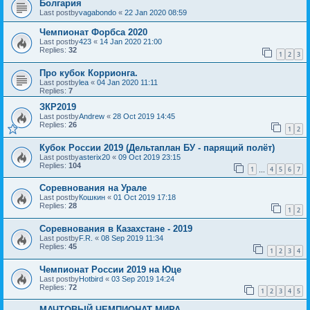
Болгария
Last postby
vagabondo
«
22 Jan 2020 08:59
Чемпионат Форбса 2020
Last postby
423
«
14 Jan 2020 21:00
Replies:
32
1
2
3
Про кубок Коррионга.
Last postby
lea
«
04 Jan 2020 11:11
Replies:
7
ЗКР2019
Last postby
Andrew
«
28 Oct 2019 14:45
Replies:
26
1
2
Кубок России 2019 (Дельтаплан БУ - парящий полёт)
Last postby
asterix20
«
09 Oct 2019 23:15
Replies:
104
1
4
5
6
7
…
Соревнования на Урале
Last postby
Кошкин
«
01 Oct 2019 17:18
Replies:
28
1
2
Соревнования в Казахстане - 2019
Last postby
F.R.
«
08 Sep 2019 11:34
Replies:
45
1
2
3
4
Чемпионат России 2019 на Юце
Last postby
Hotbird
«
03 Sep 2019 14:24
Replies:
72
1
2
3
4
5
МАЧТОВЫЙ ЧЕМПИОНАТ МИРА