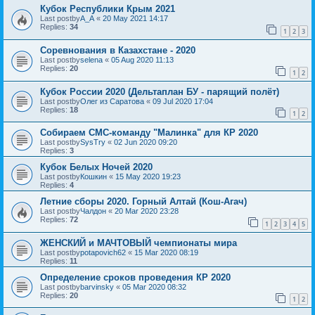
Кубок Республики Крым 2021
Last postby
A_A
«
20 May 2021 14:17
Replies:
34
1
2
3
Соревнования в Казахстане - 2020
Last postby
selena
«
05 Aug 2020 11:13
Replies:
20
1
2
Кубок России 2020 (Дельтаплан БУ - парящий полёт)
Last postby
Олег из Саратова
«
09 Jul 2020 17:04
Replies:
18
1
2
Собираем СМС-команду "Малинка" для КР 2020
Last postby
SysTry
«
02 Jun 2020 09:20
Replies:
3
Кубок Белых Ночей 2020
Last postby
Кошкин
«
15 May 2020 19:23
Replies:
4
Летние сборы 2020. Горный Алтай (Кош-Агач)
Last postby
Чалдон
«
20 Mar 2020 23:28
Replies:
72
1
2
3
4
5
ЖЕНСКИЙ и МАЧТОВЫЙ чемпионаты мира
Last postby
potapovich62
«
15 Mar 2020 08:19
Replies:
11
Определение сроков проведения КР 2020
Last postby
barvinsky
«
05 Mar 2020 08:32
Replies:
20
1
2