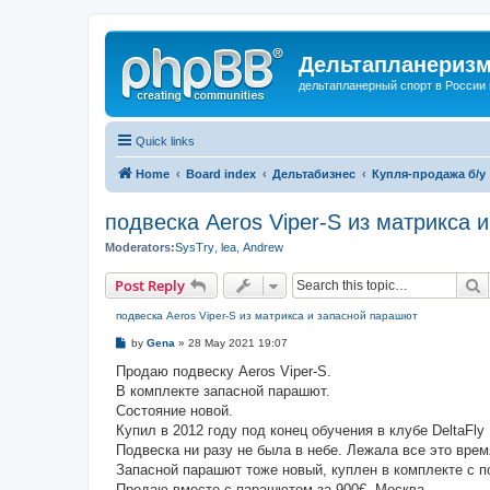
Дельтапланеризм
дельтапланерный спорт в России 
Quick links
Home
Board index
Дельтабизнес
Купля-продажа б/у
подвеска Aeros Viper-S из матрикса 
Moderators:
SysTry
,
lea
,
Andrew
S
Post Reply
подвеска Aeros Viper-S из матрикса и запасной парашют
P
by
Gena
»
28 May 2021 19:07
o
s
Продаю подвеску Aeros Viper-S.
t
В комплекте запасной парашют.
Состояние новой.
Купил в 2012 году под конец обучения в клубе DeltaFly 
Подвеска ни разу не была в небе. Лежала все это врем
Запасной парашют тоже новый, куплен в комплекте с п
Продаю вместе с парашютом за 900€. Москва.