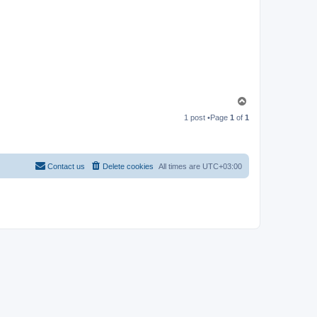
T
o
1 post •Page
1
of
1
p
Contact us
Delete cookies
All times are
UTC+03:00