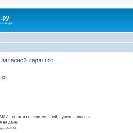
.ру
и в мире
и запасной парашют
earch
Advanced search
МАИ, но так и не полетел в ней, - ушел в планера.
я на даче.
одвеской.