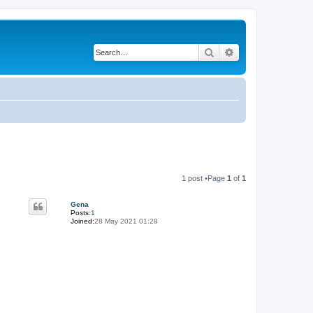
Search
Advanced search
1 post •Page
1
of
1
Gena
Posts:
1
Joined:
28 May 2021 01:28