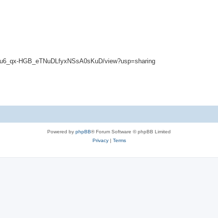
1jOueu6_qx-HGB_eTNuDLfyxNSsA0sKuD/view?usp=sharing
Powered by
phpBB
® Forum Software © phpBB Limited
Privacy
|
Terms