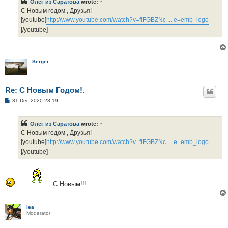
Олег из Саратова
wrote:
↑
С Новым годом , Друзья!
[youtube]
http://www.youtube.com/watch?v=flFGBZNc ... e=emb_logo
[/youtube]
Sergei
Re: С Новым Годом!.
P
31 Dec 2020 23:19
o
s
t
Олег из Саратова
wrote:
↑
С Новым годом , Друзья!
[youtube]
http://www.youtube.com/watch?v=flFGBZNc ... e=emb_logo
[/youtube]
С Новым!!!
lea
Moderator