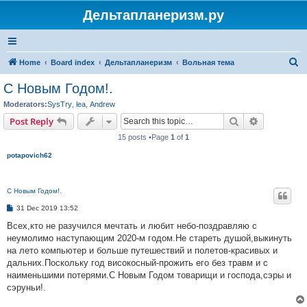
Дельтапланеризм.ру
S
Home
Board index
Дельтапланеризм
Вольная тема
e
С Новым Годом!.
a
Moderators:
SysTry
,
lea
,
Andrew
r
Search
Advanced s
Post Reply
c
15 posts •Page
1
of
1
h
potapovich62
С Новым Годом!.
P
31 Dec 2019 13:52
o
s
Всех,кто не разучился мечтать и любит небо-поздравляю с
t
неумолимо наступающим 2020-м годом.Не стареть душой,выкинуть
на лето компьютер и больше путешествий и полетов-красивых и
дальних.Поскольку год високосный-прожить его без травм и с
наименьшими потерями.С Новым Годом товарищи и господа,сэры и
сэруньи!.