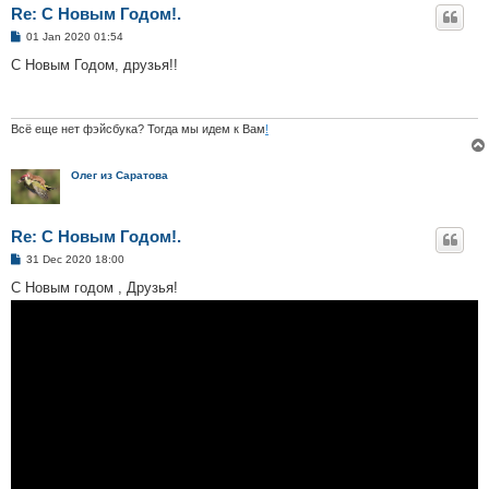
Re: С Новым Годом!.
P
01 Jan 2020 01:54
o
s
С Новым Годом, друзья!!
t
Всё еще нет фэйсбука? Тогда мы идем к Вам
!
Олег из Саратова
Re: С Новым Годом!.
P
31 Dec 2020 18:00
o
s
С Новым годом , Друзья!
t