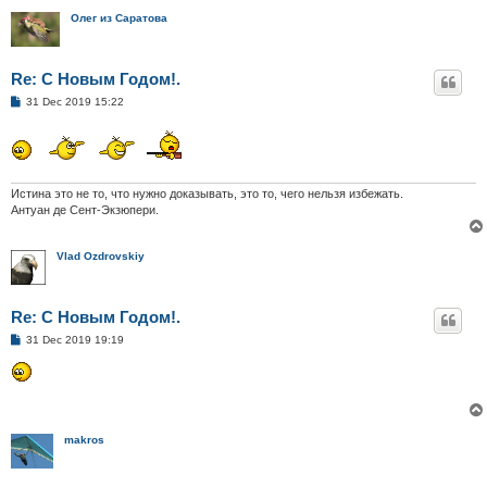
Олег из Саратова
Re: С Новым Годом!.
P
31 Dec 2019 15:22
o
s
t
Истина это не то, что нужно доказывать, это то, чего нельзя избежать.
Антуан де Сент-Экзюпери.
Vlad Ozdrovskiy
Re: С Новым Годом!.
P
31 Dec 2019 19:19
o
s
t
makros