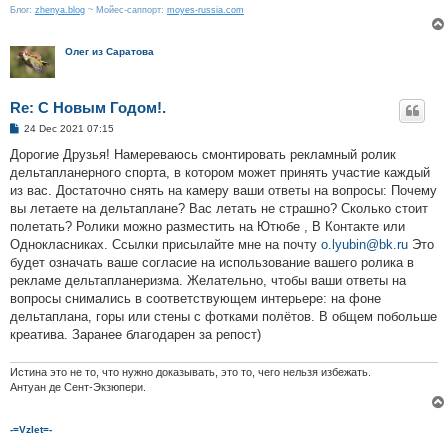
Блог:
zhenya.blog
~ Мойес-саппорт:
moyes-russia.com
Олег из Саратова
Re: С Новым Годом!.
P
24 Dec 2021 07:15
o
s
Дорогие Друзья! Намереваюсь смонтировать рекламный ролик
t
дельтапланерного спорта, в котором может принять участие каждый
из вас. Достаточно снять на камеру ваши ответы на вопросы: Почему
вы летаете на дельтаплане? Вас летать не страшно? Сколько стоит
полетать? Ролики можно разместить на Ютюбе , В Контакте или
Однокласниках. Ссылки присылайте мне на почту
o.lyubin@bk.ru
Это
будет означать ваше согласие на использование вашего ролика в
рекламе дельтапланеризма. Желательно, чтобы ваши ответы на
вопросы снимались в соответствующем интерьере: на фоне
дельтаплана, горы или стены с фотками полётов. В общем побольше
креатива. Заранее благодарен за репост)
Истина это не то, что нужно доказывать, это то, чего нельзя избежать.
Антуан де Сент-Экзюпери.
-=Vzlet=-