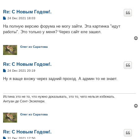
Re: С Новым Годом!.
P
24 Dec 2021 18:03
o
s
На полную версию форума не могу зайти. Эта картинка "идут
t
работы". Это только у меня? Через сайт еле зашел.
Олег из Саратова
Re: С Новым Годом!.
P
24 Dec 2021 20:19
o
s
Ну я ваще вхожу через задний проход. А админ то не знает.
t
Истина это не то, что нужно доказывать, это то, чего нельзя избежать.
Антуан де Сент-Экзюпери.
Олег из Саратова
Re: С Новым Годом!.
P
31 Dec 2021 17:50