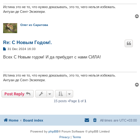
Истина это не то, что нужно доказывать, это то, чего нельзя избежать.
Антуан де Сент-Экзюпери.
Олег из Саратова
Re: С Новым Годом!.
P
31 Dec 2024 16:33
o
s
Всех С Новым годом! И да прибудет с нами СИЛА!
t
Истина это не то, что нужно доказывать, это то, чего нельзя избежать.
Антуан де Сент-Экзюпери.
Post Reply
15 posts •Page
1
of
1
Home
Board index
All times are
UTC+03:00
Powered by
phpBB
® Forum Software © phpBB Limited
Privacy
|
Terms