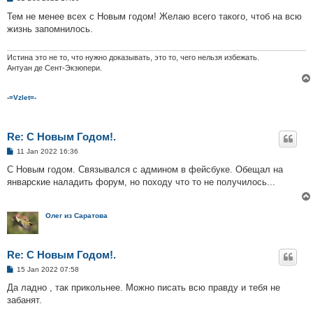
o
s
Тем не менее всех с Новым годом! Желаю всего такого, чтоб на всю
t
жизнь запомнилось.
Истина это не то, что нужно доказывать, это то, чего нельзя избежать.
Антуан де Сент-Экзюпери.
-=Vzlet=-
Re: С Новым Годом!.
P
11 Jan 2022 16:36
o
s
С Новым годом. Связывался с админом в фейсбуке. Обещал на
t
январские наладить форум, но походу что то не получилось...
Олег из Саратова
Re: С Новым Годом!.
P
15 Jan 2022 07:58
o
s
Да ладно , так прикольнее. Можно писать всю правду и тебя не
t
забанят.