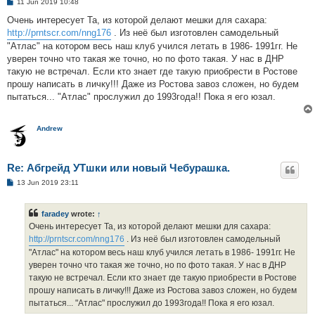
P
11 Jun 2019 10:48
o
s
Очень интересует Та, из которой делают мешки для сахара:
t
http://prntscr.com/nng176
. Из неё был изготовлен самодельный
"Атлас" на котором весь наш клуб учился летать в 1986- 1991гг. Не
уверен точно что такая же точно, но по фото такая. У нас в ДНР
такую не встречал. Если кто знает где такую приобрести в Ростове
прошу написать в личку!!! Даже из Ростова завоз сложен, но будем
пытаться... "Атлас" прослужил до 1993года!! Пока я его юзал.
Andrew
Re: Абгрейд УТшки или новый Чебурашка.
P
13 Jun 2019 23:11
o
s
t
faradey
wrote:
↑
Очень интересует Та, из которой делают мешки для сахара:
http://prntscr.com/nng176
. Из неё был изготовлен самодельный
"Атлас" на котором весь наш клуб учился летать в 1986- 1991гг. Не
уверен точно что такая же точно, но по фото такая. У нас в ДНР
такую не встречал. Если кто знает где такую приобрести в Ростове
прошу написать в личку!!! Даже из Ростова завоз сложен, но будем
пытаться... "Атлас" прослужил до 1993года!! Пока я его юзал.