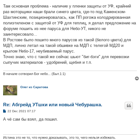
Там основная проблема - наличие у пленки защиты от УФ, крайний
раз моторщики наши брали синего цвета, где-то под Каменском-
Шахтинским, позиционировалась, как ПП рогожа колодрированная
полиэтиленом с защитой от УФ для теплиц, я делал предложение на
форуме пошить из нее паруса для Небо-УТ, никого не
заинтересовало...
В Ростове было пошито много парусов из такой (белого цвета) для
МДП, лично летал на такой обшивке на МДП с телегой МД20 и
крылом Небо-17, неубиваемый парус.
Точно знаю, что с такой же сейчас шьют "биг-бэги" для перевозки
сыпучих материалов - удобрений, щебня и т.п.
В начале сотворил Бог небо... (Быт.1:1)
Олег из Саратова
Re: Абгрейд УТшки или новый Чебурашка.
P
22 Dec 2021 07:17
o
s
А чё сам бы взял, да пошил.
t
Истина это не то, что нужно доказывать, это то, чего нельзя избежать.