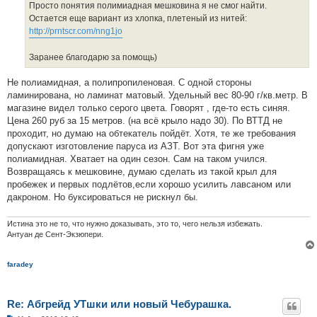
Просто понятия полимиадная мешковина я не смог найти.
Остается еще вариант из хлопка, плетеный из нитей:
http://prntscr.com/nng1jo
Заранее благодарю за помощь)
Не полиамидная, а полипропиленовая. С одной стороны
ламинирована, но ламинат матовый. Удельный вес 80-90 г/кв.метр. В
магазине видел только серого цвета. Говорят , где-то есть синяя.
Цена 260 руб за 15 метров. (на всё крыло надо 30). По ВТТД не
проходит, но думаю на обтекатель пойдёт. Хотя, те же требования
допускают изготовление паруса из АЗТ. Вот эта фигня уже
полиамидная. Хватает на один сезон. Сам на таком учился.
Возвращаясь к мешковине, думаю сделать из такой крыл для
пробежек и первых подлётов,если хорошо усилить лавсаном или
дакроном. Но буксироваться не рискнул бы.
Истина это не то, что нужно доказывать, это то, чего нельзя избежать.
Антуан де Сент-Экзюпери.
faradey
Re: Абгрейд УТшки или новый Чебурашка.