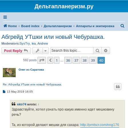
Дельтапланеризм.ру
S
Home
Board index
Дельтапланеризм
Аппараты и экипировка
e
Абгрейд УТшки или новый Чебурашка.
a
Moderators:
SysTry
,
lea
,
Andrew
r
Search
Advanced s
Post Reply
c
Page
40
of
40
1
36
37
38
39
40
Previous
592 posts
h
…
Олег из Саратова
Re: Абгрейд УТшки или новый Чебурашка.
P
13 May 2019 16:05
o
s
t
nktr74
wrote:
↑
Здравствуйте, хотел узнать про какую именно идет мешковину
речь?
Та, из которой делают мешки для сахара:
http://prntscr.com/nng176