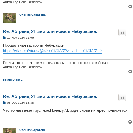
Антуан де Сент-Экзюпери.
Олег из Саратова
Re: Абгрейд УТшки или новый Чебурашка.
P
16 Nov 2024 21:06
o
s
Прощальная гастроль Чебурашки :
t
https://vk.com/video/@id277673772?z=vid ... 7673772_-2
Истина это не то, что нужно доказывать, это то, чего нельзя избежать.
Антуан де Сент-Экзюпери.
potapovich62
Re: Абгрейд УТшки или новый Чебурашка.
P
03 Dec 2024 18:38
o
s
Что то название грустное.Почему?.Вроде снова интерес появляется.
t
Олег из Саратова