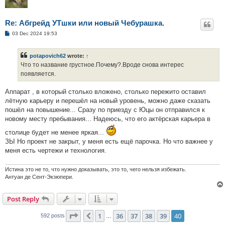
Re: Абгрейд УТшки или новый Чебурашка.
P
03 Dec 2024 19:53
o
s
t
potapovich62
wrote:
↑
Что то название грустное.Почему?.Вроде снова интерес
появляется.
Аппарат , в который столько вложено, столько пережито оставил
лётную карьеру и перешёл на новый уровень, можно даже сказать
пошёл на повышение... Сразу по приезду с Юцы он отправился к
новому месту пребывания... Надеюсь, что его актёрская карьера в
столице будет не менее яркая...
ЗЫ Но проект не закрыт, у меня есть ещё парочка. Но что важнее у
меня есть чертежи и технология.
Истина это не то, что нужно доказывать, это то, чего нельзя избежать.
Антуан де Сент-Экзюпери.
Post Reply
Page
40
of
40
1
36
37
38
39
40
Previous
592 posts
…