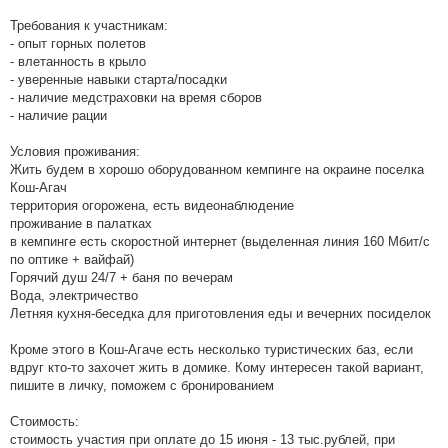
Требования к участникам:
- опыт горных полетов
- влетанность в крыло
- уверенные навыки старта/посадки
- наличие медстраховки на время сборов
- наличие рации
Условия проживания:
Жить будем в хорошо оборудованном кемпинге на окраине поселка
Кош-Агач
территория огорожена, есть видеонаблюдение
проживание в палатках
в кемпинге есть скоростной интернет (выделенная линия 160 Мбит/с
по оптике + вайфай)
Горячий душ 24/7 + баня по вечерам
Вода, электричество
Летняя кухня-беседка для приготовления еды и вечерних посиделок
Кроме этого в Кош-Агаче есть несколько туристических баз, если
вдруг кто-то захочет жить в домике. Кому интересен такой вариант,
пишите в личку, поможем с бронированием
Стоимость:
стоимость участия при оплате до 15 июня - 13 тыс.рублей, при