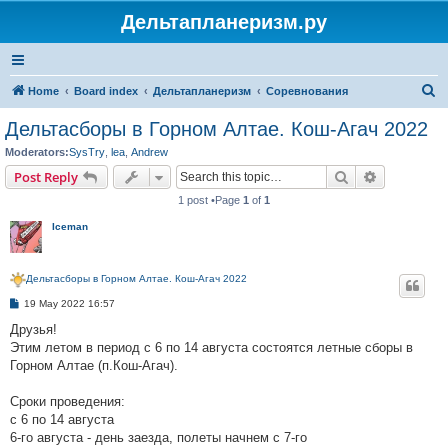
Дельтапланеризм.ру
S
Home
Board index
Дельтапланеризм
Соревнования
e
Дельтасборы в Горном Алтае. Кош-Агач 2022
a
Moderators:
SysTry
,
lea
,
Andrew
r
Search
Advanced s
Post Reply
c
1 post •Page
1
of
1
h
Iceman
Дельтасборы в Горном Алтае. Кош-Агач 2022
P
19 May 2022 16:57
o
s
Друзья!
t
Этим летом в период с 6 по 14 августа состоятся летные сборы в
Горном Алтае (п.Кош-Агач).
Сроки проведения:
с 6 по 14 августа
6-го августа - день заезда, полеты начнем с 7-го