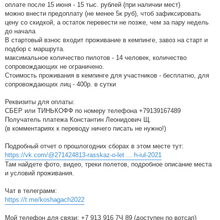
оплате после 15 июня - 15 тыс. рублей (при наличии мест)
можно внести предоплату (не менее 5к руб), чтоб зафиксировать
цену со скидкой, а остаток перевести не позже, чем за пару недель
до начала
В стартовый взнос входит проживание в кемпинге, завоз на старт и
подбор с маршрута.
максимальное количество пилотов - 14 человек, количество
сопровождающих не ограничено.
Стоимость проживания в кемпинге для участников - бесплатно, для
сопровождающих лиц - 400р. в сутки
Реквизиты для оплаты:
СБЕР или ТИНЬКОФФ по номеру телефона +79139167489
Получатель платежа Константин Леонидович Щ.
(в комментариях к переводу ничего писать не нужно!)
Подробный отчет о прошлогодних сборах в этом месте тут:
https://vk.com/@271424813-rasskaz-o-let ... h-iul-2021
Там найдете фото, видео, треки полетов, подробное описание места
и условий проживания.
Чат в телеграмм:
https://t.me/koshagach2022
Мой телефон для связи: +7 91З 916 7Ч 89 (доступен по вотсап)