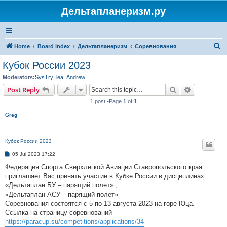
Дельтапланеризм.ру
S
Home
Board index
Дельтапланеризм
Соревнования
e
Кубок России 2023
a
Moderators:
SysTry
,
lea
,
Andrew
r
Search
Advanced s
Post Reply
c
1 post •Page
1
of
1
h
Greg
Кубок России 2023
P
05 Jul 2023 17:22
o
s
Федерация Спорта Сверхлегкой Авиации Ставропольского края
t
приглашает Вас принять участие в Кубке России в дисциплинах
«Дельтаплан БУ – парящий полет» ,
«Дельтаплан АСУ – парящий полет»
Соревнования состоятся с 5 по 13 августа 2023 на горе Юца.
Ссылка на страницу соревнований
https://paracup.su/competitions/applications/34