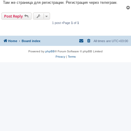
Там же страница для регистрации. Регистрация через телеграм.
Post Reply
1 post •Page
1
of
1
Home
Board index
All times are
UTC+03:00
Powered by
phpBB
® Forum Software © phpBB Limited
Privacy
|
Terms