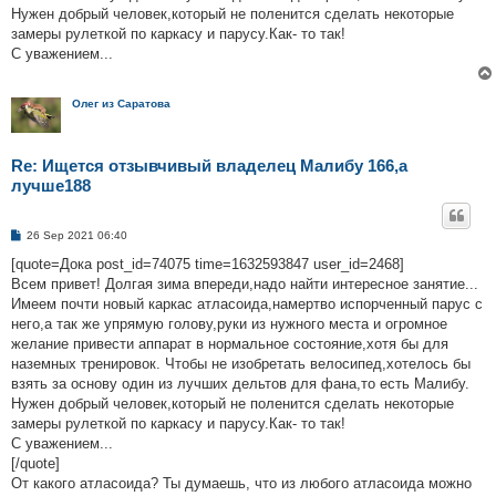
Нужен добрый человек,который не поленится сделать некоторые
замеры рулеткой по каркасу и парусу.Как- то так!
С уважением...
Олег из Саратова
Re: Ищется отзывчивый владелец Малибу 166,а
лучше188
P
26 Sep 2021 06:40
o
s
[quote=Дока post_id=74075 time=1632593847 user_id=2468]
t
Всем привет! Долгая зима впереди,надо найти интересное занятие...
Имеем почти новый каркас атласоида,намертво испорченный парус с
него,а так же упрямую голову,руки из нужного места и огромное
желание привести аппарат в нормальное состояние,хотя бы для
наземных тренировок. Чтобы не изобретать велосипед,хотелось бы
взять за основу один из лучших дельтов для фана,то есть Малибу.
Нужен добрый человек,который не поленится сделать некоторые
замеры рулеткой по каркасу и парусу.Как- то так!
С уважением...
[/quote]
От какого атласоида? Ты думаешь, что из любого атласоида можно