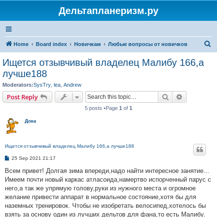
Дельтапланеризм.ру
S
Home
Board index
Новичкам
Любые вопросы от новичков
e
Ищется отзывчивый владелец Малибу 166,а
a
лучше188
r
Moderators:
SysTry
,
lea
,
Andrew
c
Search
Advanced s
Post Reply
h
5 posts •Page
1
of
1
Дока
Ищется отзывчивый владелец Малибу 166,а лучше188
P
25 Sep 2021 21:17
o
s
Всем привет! Долгая зима впереди,надо найти интересное занятие...
t
Имеем почти новый каркас атласоида,намертво испорченный парус с
него,а так же упрямую голову,руки из нужного места и огромное
желание привести аппарат в нормальное состояние,хотя бы для
наземных тренировок. Чтобы не изобретать велосипед,хотелось бы
взять за основу один из лучших дельтов для фана,то есть Малибу.