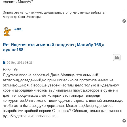
слепить Малибу?
Истина это не то, что нужно доказывать, это то, чего нельзя избежать.
Антуан де Сент-Экзюпери.
Дока
Re: Ищется отзывчивый владелец Малибу 166,а
лучше188
P
26 Sep 2021 08:21
o
s
Небо- Ут.
t
Я думаю вполне вероятно! Даже Малибу- это обычный
атласоид,доведённый,но принципиально от прототипа ничем не
отличающийся. Явообще уверен что там дело только в идеальном
крое и аэродинамическом вылизывании паруса,которое в сумме и
даёт те проценты,за счёт которых этот аппарат впереди
конкурентов.Опять же,нет цели сделать сделать полный аналог,надо
чтобы хотя бы в воздухе держался. Может вы,Олег,поделитесь
выкройками крайней версии Сюрприза? Обещаю,только для личного
рукоблудства и использования.