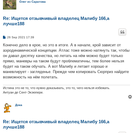
Олег из Саратова
Re: Ищется отзывчивый владелец Малибу 166,а
лучше188
P
26 Sep 2021 17:39
o
s
Конечно дело в крое, но это в итоге. А в начале, крой зависит от
t
аэродинамической концепции. Атлас тоже можно натянуть так, чтобы
он давал десятку качества, но летать на нём можно будет только
прямо, маневры на таком будут проблематичны, тем более нельзя
будет на таком обучать. А вот Малибу и летает хорошо и
маневлирует - загляденье. Прежде чем копировать Сюрприз найдите
возможность на нём полетать.
Истина это не то, что нужно доказывать, это то, чего нельзя избежать.
Антуан де Сент-Экзюпери.
Дока
Re: Ищется отзывчивый владелец Малибу 166,а
лучше188