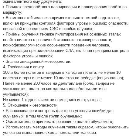
эквивалентного ему документа;
• Порядок предполётного планирования и планирования полёта по
маршруту;
• Возможностей человека применительно к летной подготовке,
включая принципы контроля факторов угрозы и ошибок; опасности,
связанной с поведением СВС в особых случаях;
• Приёмы обучения технике пилотирования на основных этапах
полёта пилотов с различной степенью натренированности,
психофизиологические особенности поведения человека,
возникающие при пилотировании СЛА, включая принципы контроля
факторов угрозы и ошибок;
• Знание авиационной метеорологии.
4. Требования к опыту
100 и более полетов в тандеме в качестве пилота, не менее 10
полетов с горы и не менее 10 полетов на лебедке (опционально);
Налет не менее 200 часов на дельтаплане (соло, тандем не
учитывается, налет на мотодельтаплане/дельталете не
учитывается);
Не менее 1 года в качестве помощника инструктора;
5. Отношение к безопасности
• Распознавание и контроль факторов угрозы и ошибки для
обучаемых, в том числе групп обучаемых;
• Осмотрительно принимать решения о полете обучаемого;
• Использовать методы обучения таким образом, чтобы обеспечить
успешное выполнение схемы полета или маневра.