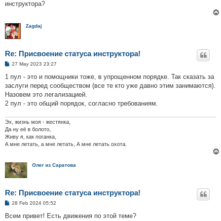
инструктора?
Zagdaj
Re: Присвоение статуса инструктора!
P
27 May 2023 23:27
o
s
1 пул - это и помощники тоже, в упрощенном порядке. Так сказать за
t
заслуги перед сообществом (все те кто уже давно этим занимаются).
Назовем это легализацией.
2 пул - это общий порядок, согласно требованиям.
Эх, жизнь моя - жестянка,
Да ну её в болото,
Живу я, как поганка,
А мне летать, а мне летать, А мне летать охота.
Олег из Саратова
Re: Присвоение статуса инструктора!
P
28 Feb 2024 05:52
o
s
Всем привет! Есть движения по этой теме?
t