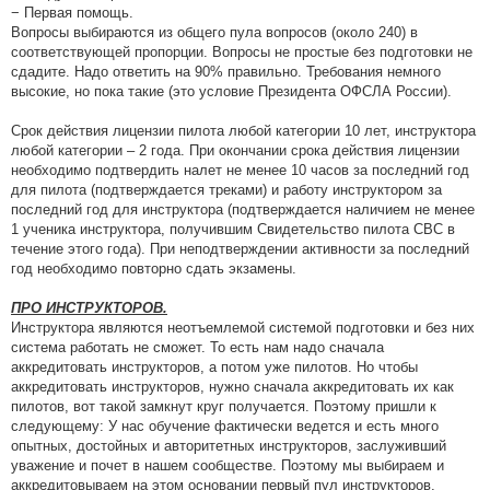
− Первая помощь.
Вопросы выбираются из общего пула вопросов (около 240) в
соответствующей пропорции. Вопросы не простые без подготовки не
сдадите. Надо ответить на 90% правильно. Требования немного
высокие, но пока такие (это условие Президента ОФСЛА России).
Срок действия лицензии пилота любой категории 10 лет, инструктора
любой категории – 2 года. При окончании срока действия лицензии
необходимо подтвердить налет не менее 10 часов за последний год
для пилота (подтверждается треками) и работу инструктором за
последний год для инструктора (подтверждается наличием не менее
1 ученика инструктора, получившим Свидетельство пилота СВС в
течение этого года). При неподтверждении активности за последний
год необходимо повторно сдать экзамены.
ПРО ИНСТРУКТОРОВ.
Инструктора являются неотъемлемой системой подготовки и без них
система работать не сможет. То есть нам надо сначала
аккредитовать инструкторов, а потом уже пилотов. Но чтобы
аккредитовать инструкторов, нужно сначала аккредитовать их как
пилотов, вот такой замкнут круг получается. Поэтому пришли к
следующему: У нас обучение фактически ведется и есть много
опытных, достойных и авторитетных инструкторов, заслуживший
уважение и почет в нашем сообществе. Поэтому мы выбираем и
аккредитовываем на этом основании первый пул инструкторов,