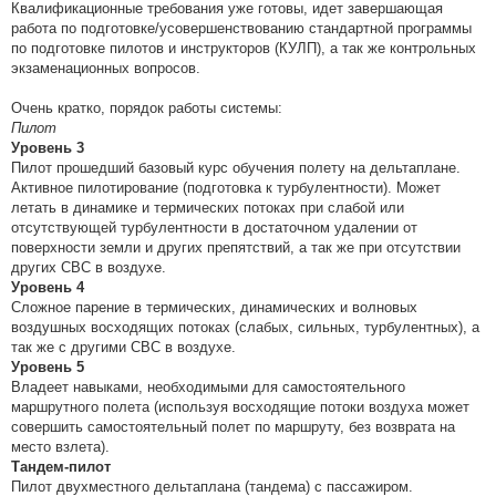
Квалификационные требования уже готовы, идет завершающая
работа по подготовке/усовершенствованию стандартной программы
по подготовке пилотов и инструкторов (КУЛП), а так же контрольных
экзаменационных вопросов.
Очень кратко, порядок работы системы:
Пилот
Уровень 3
Пилот прошедший базовый курс обучения полету на дельтаплане.
Активное пилотирование (подготовка к турбулентности). Может
летать в динамике и термических потоках при слабой или
отсутствующей турбулентности в достаточном удалении от
поверхности земли и других препятствий, а так же при отсутствии
других СВС в воздухе.
Уровень 4
Сложное парение в термических, динамических и волновых
воздушных восходящих потоках (слабых, сильных, турбулентных), а
так же с другими СВС в воздухе.
Уровень 5
Владеет навыками, необходимыми для самостоятельного
маршрутного полета (используя восходящие потоки воздуха может
совершить самостоятельный полет по маршруту, без возврата на
место взлета).
Тандем-пилот
Пилот двухместного дельтаплана (тандема) с пассажиром.