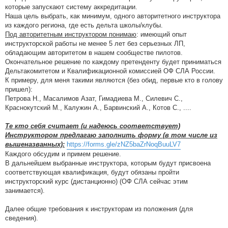
которые запускают систему аккредитации.
Наша цель выбрать, как минимум, одного авторитетного инструктора
из каждого региона, где есть дельта школы/клубы.
Под авторитетным инструктором понимаю
: имеющий опыт
инструкторской работы не менее 5 лет без серьезных ЛП,
обладающим авторитетом в нашем сообществе пилотов.
Окончательное решение по каждому претенденту будет приниматься
Дельтакомитетом и Квалификационной комиссией ОФ СЛА России.
К примеру, для меня такими являются (без обид, первые кто в голову
пришел):
Петрова Н., Масалимов Азат, Гимадиева М., Силевич С.,
Краснокутский М., Калужин А., Барвинский А., Котов С., ....
Те кто себя считает (и надеюсь соответствует)
Инструктором предлагаю заполнить форму (в том числе из
вышеназванных):
https://forms.gle/zNZ5baZrNoqBuuLV7
Каждого обсудим и примем решение.
В дальнейшем выбранные инструктора, которым будут присвоена
соответствующая квалификация, будут обязаны пройти
инструкторский курс (дистанционно) (ОФ СЛА сейчас этим
занимается).
Далее общие требования к инструкторам из положения (для
сведения).