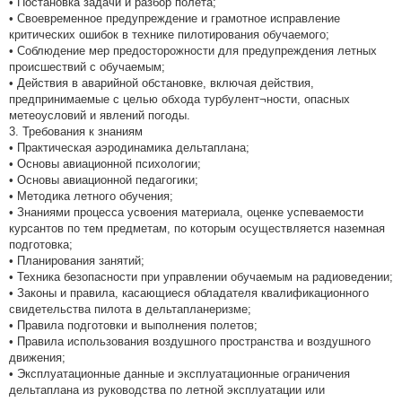
• Постановка задачи и разбор полета;
• Своевременное предупреждение и грамотное исправление
критических ошибок в технике пилотирования обучаемого;
• Соблюдение мер предосторожности для предупреждения летных
происшествий с обучаемым;
• Действия в аварийной обстановке, включая действия,
предпринимаемые с целью обхода турбулент¬ности, опасных
метеоусловий и явлений погоды.
3. Требования к знаниям
• Практическая аэродинамика дельтаплана;
• Основы авиационной психологии;
• Основы авиационной педагогики;
• Методика летного обучения;
• Знаниями процесса усвоения материала, оценке успеваемости
курсантов по тем предметам, по которым осуществляется наземная
подготовка;
• Планирования занятий;
• Техника безопасности при управлении обучаемым на радиоведении;
• Законы и правила, касающиеся обладателя квалификационного
свидетельства пилота в дельтапланеризме;
• Правила подготовки и выполнения полетов;
• Правила использования воздушного пространства и воздушного
движения;
• Эксплуатационные данные и эксплуатационные ограничения
дельтаплана из руководства по летной эксплуатации или