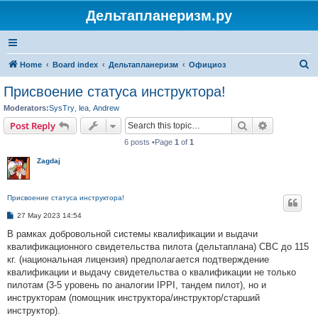
Дельтапланеризм.ру
S
Home
Board index
Дельтапланеризм
Официоз
e
Присвоение статуса инструктора!
a
Moderators:
SysTry
,
lea
,
Andrew
r
Search
Advanced s
Post Reply
c
6 posts •Page
1
of
1
h
Zagdaj
Присвоение статуса инструктора!
P
27 May 2023 14:54
o
s
В рамках добровольной системы квалификации и выдачи
t
квалификационного свидетельства пилота (дельтаплана) СВС до 115
кг. (национальная лицензия) предполагается подтверждение
квалификации и выдачу свидетельства о квалификации не только
пилотам (3-5 уровень по аналогии IPPI, тандем пилот), но и
инструкторам (помощник инструктора/инструктор/старший
инструктор).