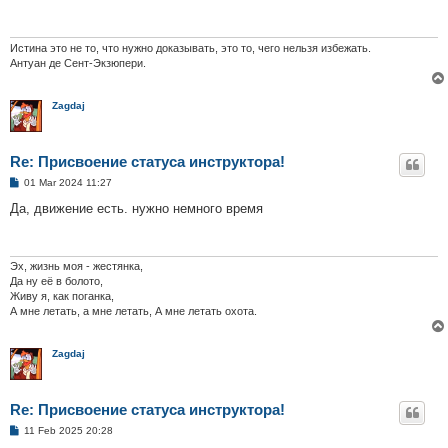
Истина это не то, что нужно доказывать, это то, чего нельзя избежать.
Антуан де Сент-Экзюпери.
Zagdaj
Re: Присвоение статуса инструктора!
P
01 Mar 2024 11:27
o
s
Да, движение есть. нужно немного время
t
Эх, жизнь моя - жестянка,
Да ну её в болото,
Живу я, как поганка,
А мне летать, а мне летать, А мне летать охота.
Zagdaj
Re: Присвоение статуса инструктора!
P
11 Feb 2025 20:28
o