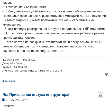
часов.
5. Отношение к безопасности
• Соблюдает сам и добивается от окружающих соблюдения норм и
требований безопасности, разрабатывает методики летного обучения
и ставит задачи с учетом возможных рисков и стремится к их
уменьшению.
• Знает порядок реагирования в случае предпосылок к ЛП или самих
ЛП, способен организовать поисково-спасательные работы в районе
производства полетов.
• Соглашается на раскрытие статистики ЛП и предпосылок к ЛП с
целью обмена опытом и совершенствования методик летного
обучения и правил производства полетов.
Эх, жизнь моя - жестянка,
Да ну её в болото,
Живу я, как поганка,
А мне летать, а мне летать, А мне летать охота.
diko_punk
Re: Присвоение статуса инструктора!
P
27 May 2023 16:47
o
s
Привет!
t