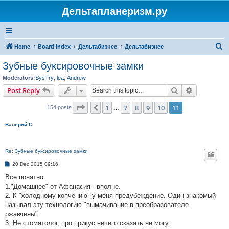
Дельтапланеризм.ру
S
Home
Board index
Дельтабизнес
Дельтабизнес
e
Зубные буксировочные замки
a
Moderators:
SysTry
,
lea
,
Andrew
r
Search
Advanced s
Post Reply
c
Page
11
of
11
1
7
8
9
10
11
Previous
154 posts
h
…
Валерий С
Re: Зубные буксировочные замки
P
20 Dec 2015 09:16
o
s
Все понятно.
t
1."Домашнее" от Афанасия - вполне.
2. К "холодному копчению" у меня предубеждение. Один знакомый
называл эту технологию "вымачивание в преобразователе
ржавчины".
3. Не стоматолог, про прикус ничего сказать не могу.