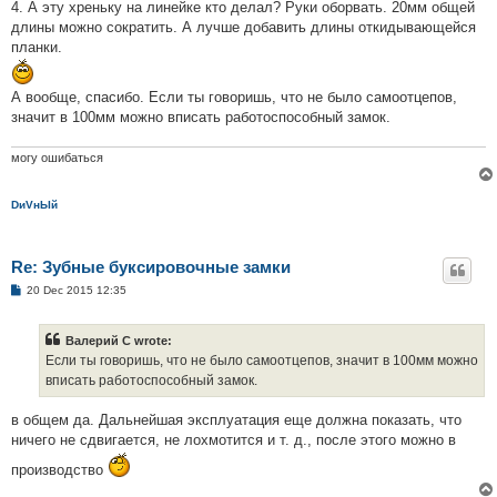
4. А эту хреньку на линейке кто делал? Руки оборвать. 20мм общей
длины можно сократить. А лучше добавить длины откидывающейся
планки.
А вообще, спасибо. Если ты говоришь, что не было самоотцепов,
значит в 100мм можно вписать работоспособный замок.
могу ошибаться
DиVнЫй
Re: Зубные буксировочные замки
P
20 Dec 2015 12:35
o
s
t
Валерий С wrote:
Если ты говоришь, что не было самоотцепов, значит в 100мм можно
вписать работоспособный замок.
в общем да. Дальнейшая эксплуатация еще должна показать, что
ничего не сдвигается, не лохмотится и т. д., после этого можно в
производство