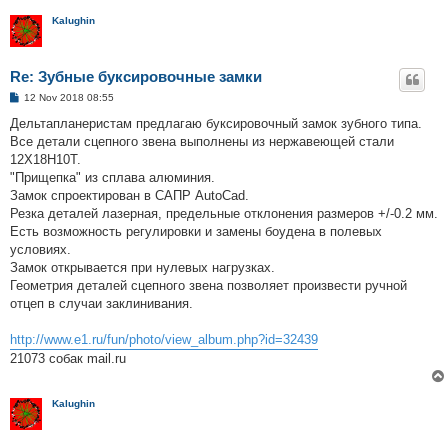
Kalughin
Re: Зубные буксировочные замки
P
12 Nov 2018 08:55
o
s
Дельтапланеристам предлагаю буксировочный замок зубного типа.
t
Все детали сцепного звена выполнены из нержавеющей стали
12Х18Н10Т.
"Прищепка" из сплава алюминия.
Замок спроектирован в САПР AutoCad.
Резка деталей лазерная, предельные отклонения размеров +/-0.2 мм.
Есть возможность регулировки и замены боудена в полевых
условиях.
Замок открывается при нулевых нагрузках.
Геометрия деталей сцепного звена позволяет произвести ручной
отцеп в случаи заклинивания.
http://www.e1.ru/fun/photo/view_album.php?id=32439
21073 собак mail.ru
Kalughin