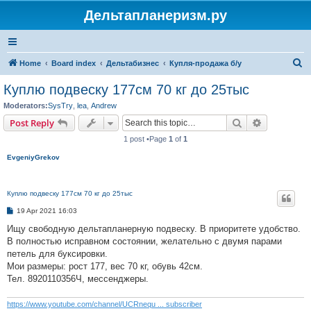
Дельтапланеризм.ру
S
Home
Board index
Дельтабизнес
Купля-продажа б/у
e
Куплю подвеску 177см 70 кг до 25тыс
a
Moderators:
SysTry
,
lea
,
Andrew
r
Search
Advanced s
Post Reply
c
1 post •Page
1
of
1
h
EvgeniyGrekov
Куплю подвеску 177см 70 кг до 25тыс
P
19 Apr 2021 16:03
o
s
Ищу свободную дельтапланерную подвеску. В приоритете удобство.
t
В полностью исправном состоянии, желательно с двумя парами
петель для буксировки.
Мои размеры: рост 177, вес 70 кг, обувь 42см.
Тел. 8920110356Ч, мессенджеры.
https://www.youtube.com/channel/UCRnequ ... subscriber