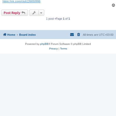
https://vk.com/club126650996
Post Reply
1 post •Page
1
of
1
Home
Board index
All times are
UTC+03:00
Powered by
phpBB
® Forum Software © phpBB Limited
Privacy
|
Terms