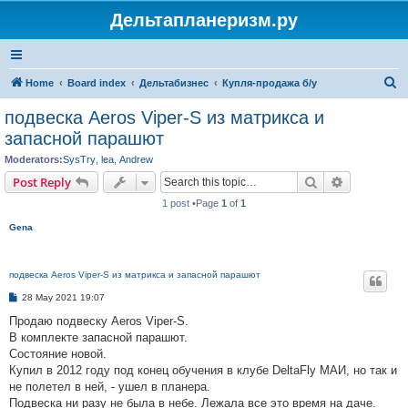
Дельтапланеризм.ру
S
Home
Board index
Дельтабизнес
Купля-продажа б/у
e
подвеска Aeros Viper-S из матрикса и
a
запасной парашют
r
Moderators:
SysTry
,
lea
,
Andrew
c
Search
Advanced s
Post Reply
h
1 post •Page
1
of
1
Gena
подвеска Aeros Viper-S из матрикса и запасной парашют
P
28 May 2021 19:07
o
s
Продаю подвеску Aeros Viper-S.
t
В комплекте запасной парашют.
Состояние новой.
Купил в 2012 году под конец обучения в клубе DeltaFly МАИ, но так и
не полетел в ней, - ушел в планера.
Подвеска ни разу не была в небе. Лежала все это время на даче.