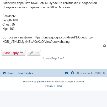
Запасной парашют тоже новый, куплен в комплекте с подвеской.
Продаю вместе с парашютом за 900€. Москва.
Размеры:
Length 189
Chest 95
Hips 102
Вот ссылка на фото: https://drive.google.com/file/d/1jOueu6_qx-
HGB_eTNuDLfyxNSsA0sKuD/view?usp=sharing
Post Reply
1 post •Page
1
of
1
Home
Board index
All times are
UTC+03:00
Powered by
phpBB
® Forum Software © phpBB Limited
Privacy
|
Terms